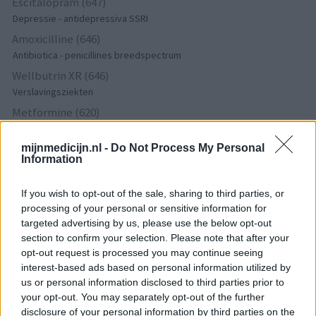
Escitalopram (647)
Depressie - antidepressiva SSRI
Amoxicilline (646)
Antibiotica - penicillines breedspectrum
Wellbutrin XR (646)
Verslavingsziekten
Metformine (620)
Diabetes (suikerziekte) - orale middelen
Implanon (hormoonimplantaat) (584)
mijnmedicijn.nl -
Do Not Process My Personal
Information
Anticonceptie - overig
Lexapro (509)
If you wish to opt-out of the sale, sharing to third parties, or
Depressie - antidepressiva SSRI
processing of your personal or sensitive information for
Concerta (503)
targeted advertising by us, please use the below opt-out
section to confirm your selection. Please note that after your
ADHD - psychostimulantia
opt-out request is processed you may continue seeing
Amlodipine (493)
interest-based ads based on personal information utilized by
Bloeddruk - calciumantagonisten
us or personal information disclosed to third parties prior to
Amoxicilline / Clavulaanzuur (486)
your opt-out. You may separately opt-out of the further
Antibiotica - penicillines breedspectrum
disclosure of your personal information by third parties on the