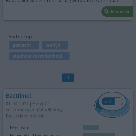
Bekijk hier wat er in het naslagwerk van de arts staat
lees meer
Sorteer op
geslacht
leeftijd
algehele tevredenheid
1
Bactrimel
01-04-2021 | Man | 77
co-trimoxazol (160/800mg)
Bacteriële infectie
Effectiviteit
Hoeveelheid bijwerkingen