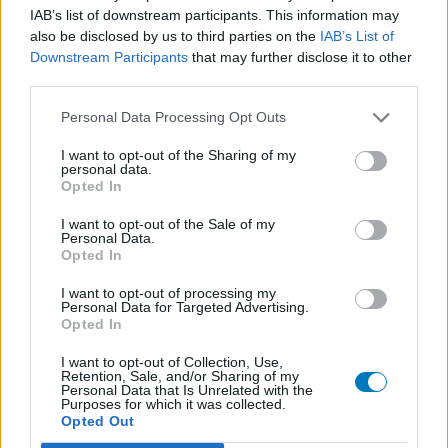
IAB’s list of downstream participants. This information may
Roaccutane (480)
also be disclosed by us to third parties on the
IAB’s List of
Acne
Downstream Participants
that may further disclose it to other
Dexamfetamine (446)
third parties.
ADHD - psychostimulantia
Personal Data Processing Opt Outs
Euthyrox (436)
Schildklier - hypothyroidie (traagwerkend)
I want to opt-out of the Sharing of my
personal data.
Opted In
De reviews op deze pagina zijn door de gebruikers
I want to opt-out of the Sale of my
gegenereerd en vervolgens gelezen en aangepast alvorens
Personal Data.
Opted In
goedkeuring, om zo te voldoen aan onze standaarden wat betreft
een review voor een medicijn. Voor het delen van ervaringen is
I want to opt-out of processing my
geen medische kennis noodzakelijk. Op deze manier geven de
Personal Data for Targeted Advertising.
Opted In
reviews alleen een beeld van de ervaring van de schrijvers en niet
die van de eigenaar van deze website. Denk er aan dat de
I want to opt-out of Collection, Use,
ervaringen kunnen verschillen van persoon tot persoon en dat u
Retention, Sale, and/or Sharing of my
Personal Data that Is Unrelated with the
voor medisch advies altijd contact op moet nemen met uw arts of
Purposes for which it was collected.
apotheker.
Opted Out