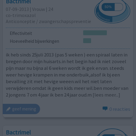
Bactrimel
07-09-2013 | Vrouw | 24
co-trimoxazol
Anticonceptie / zwangerschapspreventie
Effectiviteit
Hoeveelheid bijwerkingen
ik heb sinds 25juli 2013 (pas 5 weken ) een spiraal laten in
bregen door mijn huisarts.in het begin had ik niet zoveel
pijn maar nu bijna al 6 weken wordt ik gek ervan. steeds
weer hevige krampen in me onderbuik,alsof ik bj een
bevalling zit met hevige weeen.wil het niet laten
verwijderen omdat ik geen kids meer wil.ben moeder van
2 jongens 7 om 4 jaar ik ben 24 jaar oud.m
[lees meer...]
0 reacties
geef mening
Bactrimel