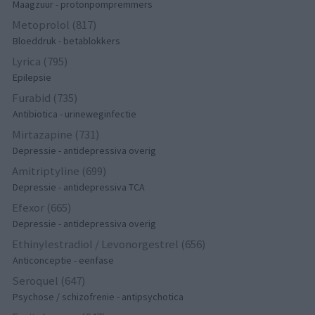
Maagzuur - protonpompremmers
Metoprolol (817)
Bloeddruk - betablokkers
Lyrica (795)
Epilepsie
Furabid (735)
Antibiotica - urineweginfectie
Mirtazapine (731)
Depressie - antidepressiva overig
Amitriptyline (699)
Depressie - antidepressiva TCA
Efexor (665)
Depressie - antidepressiva overig
Ethinylestradiol / Levonorgestrel (656)
Anticonceptie - eenfase
Seroquel (647)
Psychose / schizofrenie - antipsychotica