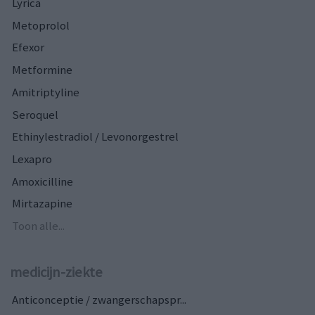
Lyrica
Metoprolol
Efexor
Metformine
Amitriptyline
Seroquel
Ethinylestradiol / Levonorgestrel
Lexapro
Amoxicilline
Mirtazapine
Toon alle...
medicijn-ziekte
Anticonceptie / zwangerschapspr...