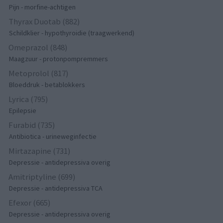
Pijn - morfine-achtigen
Thyrax Duotab (882)
Schildklier - hypothyroidie (traagwerkend)
Omeprazol (848)
Maagzuur - protonpompremmers
Metoprolol (817)
Bloeddruk - betablokkers
Lyrica (795)
Epilepsie
Furabid (735)
Antibiotica - urineweginfectie
Mirtazapine (731)
Depressie - antidepressiva overig
Amitriptyline (699)
Depressie - antidepressiva TCA
Efexor (665)
Depressie - antidepressiva overig