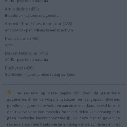
ADHD - psychostimulantia
Amlodipine (493)
Bloeddruk - calciumantagonisten
Amoxicilline / Clavulaanzuur (486)
Antibiotica - penicillines breedspectrum
Roaccutane (480)
Acne
Dexamfetamine (446)
ADHD - psychostimulantia
Euthyrox (436)
Schildklier - hypothyroidie (traagwerkend)
De reviews op deze pagina zijn door de gebruikers
gegenereerd en vervolgens gelezen en aangepast alvorens
goedkeuring, om zo te voldoen aan onze standaarden wat betreft
een review voor een medicijn. Voor het delen van ervaringen is
geen medische kennis noodzakelijk. Op deze manier geven de
reviews alleen een beeld van de ervaring van de schrijvers en niet