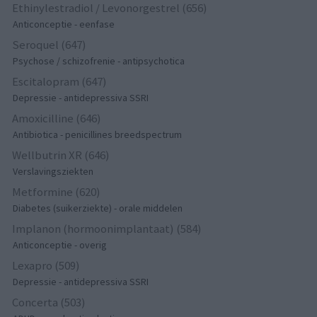
Ethinylestradiol / Levonorgestrel (656)
Anticonceptie - eenfase
Seroquel (647)
Psychose / schizofrenie - antipsychotica
Escitalopram (647)
Depressie - antidepressiva SSRI
Amoxicilline (646)
Antibiotica - penicillines breedspectrum
Wellbutrin XR (646)
Verslavingsziekten
Metformine (620)
Diabetes (suikerziekte) - orale middelen
Implanon (hormoonimplantaat) (584)
Anticonceptie - overig
Lexapro (509)
Depressie - antidepressiva SSRI
Concerta (503)