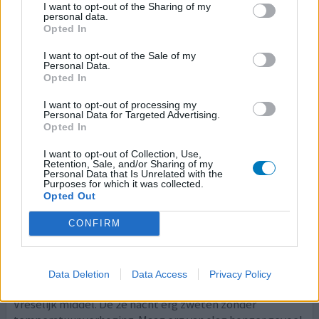
I want to opt-out of the Sharing of my
beroerd voelen erg onrustig. Lijkt erg op wanneer je lange
personal data.
tijd niet gegeten hebt dat je bloedsuikerspiegel te laag
Opted In
is. Na wat eten van vanille vla ging het beter. De volgende
I want to opt-out of the Sale of my
nacht nog erger 6 dextrose tabletten ingenomen en dat
Personal Data.
werkte. In de ochtend kreeg ik het gevoel dat ik steeds
Opted In
weg raakte. Erg beroerd ged
[lees meer...]
I want to opt-out of processing my
Personal Data for Targeted Advertising.
0 reacties
geef mening
Opted In
I want to opt-out of Collection, Use,
Retention, Sale, and/or Sharing of my
Personal Data that Is Unrelated with the
Cotrimoxazol
Purposes for which it was collected.
Opted Out
15-01-2022 | Man | 74
cotrimoxazol (160/800mg)
CONFIRM
Blaasontsteking
Effectiviteit
Hoeveelheid bijwerkingen
Data Deletion
Data Access
Privacy Policy
Vreselijk middel. De 2e nacht erg zweten zonder