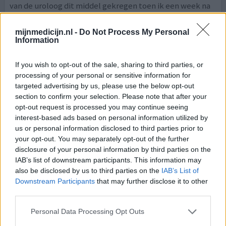
van de uroloog dit middel gekregen toen ik een week na
een urologische ingreep een gecompliceerde
urineweginfectie kreeg. Binnen twee dagen was de
mijnmedicijn.nl -
Do Not Process My Personal
koorts (bijna 40 graden) weg en ook de pijn. De enige
Information
bijwerking die ik heb gehad is af en toe een vage
misselijkheid maar dit heb ik opgevangen door de
If you wish to opt-out of the sale, sharing to third parties, or
tabletten gelijktij
[lees meer...]
processing of your personal or sensitive information for
targeted advertising by us, please use the below opt-out
0 reacties
geef mening
section to confirm your selection. Please note that after your
opt-out request is processed you may continue seeing
interest-based ads based on personal information utilized by
us or personal information disclosed to third parties prior to
Cotrimoxazol
your opt-out. You may separately opt-out of the further
15-01-2022 | Man | 74
disclosure of your personal information by third parties on the
cotrimoxazol (960mg)
IAB’s list of downstream participants. This information may
Blaasontsteking
also be disclosed by us to third parties on the
IAB’s List of
Downstream Participants
that may further disclose it to other
Effectiviteit
third parties.
Hoeveelheid bijwerkingen
Personal Data Processing Opt Outs
E-colli bacterie. Na 2 dagen in de nacht heel erg zweten