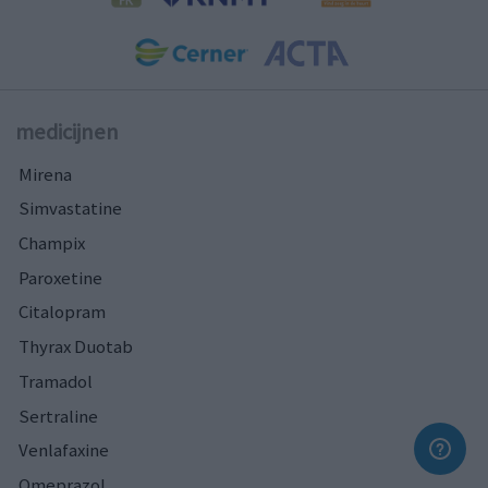
medicijnen
Mirena
Simvastatine
Champix
Paroxetine
Citalopram
Thyrax Duotab
Tramadol
Sertraline
Venlafaxine
Omeprazol