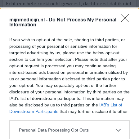
Echt een hele zoektocht geweest, dacht eerst dat ik niet
goed ingesteld zou zijn op schildklier, het kwartje valt,
morgen in overleg voor andere medicatie.
mijnmedicijn.nl -
Do Not Process My Personal
Information
0 reacties
geef mening
If you wish to opt-out of the sale, sharing to third parties, or
processing of your personal or sensitive information for
targeted advertising by us, please use the below opt-out
Trimethoprim
section to confirm your selection. Please note that after your
27-07-2022 | Vrouw | 64
opt-out request is processed you may continue seeing
trimethoprim (100mg)
interest-based ads based on personal information utilized by
Urineweginfectie
us or personal information disclosed to third parties prior to
your opt-out. You may separately opt-out of the further
Effectiviteit
disclosure of your personal information by third parties on the
Hoeveelheid bijwerkingen
IAB’s list of downstream participants. This information may
also be disclosed by us to third parties on the
IAB’s List of
Blaasontsteking gekregen door trastuzemab. Maanden
Downstream Participants
that may further disclose it to other
meerdere soorten anti biotica die niet of slechts kort
third parties.
hielpen. Daarom kreeg ik deze voor 6 maanden. Ik slik ze
nu ruim 2 maanden. Moet er mee stoppen. Ben al
Personal Data Processing Opt Outs
kwetsbaar lichamelijk en psychisch door prive