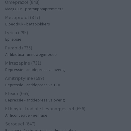
Omeprazol (848)
Maagzuur - protonpompremmers
Metoprolol (817)
Bloeddruk - betablokkers
Lyrica (795)
Epilepsie
Furabid (735)
Antibiotica - urineweginfectie
Mirtazapine (731)
Depressie - antidepressiva overig
Amitriptyline (699)
Depressie - antidepressiva TCA
Efexor (665)
Depressie - antidepressiva overig
Ethinylestradiol / Levonorgestrel (656)
Anticonceptie - eenfase
Seroquel (647)
Psychose / schizofrenie - antipsychotica