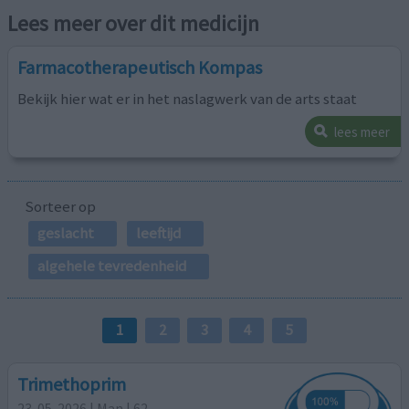
Lees meer over dit medicijn
Farmacotherapeutisch Kompas
Bekijk hier wat er in het naslagwerk van de arts staat
lees meer
Sorteer op
geslacht
leeftijd
algehele tevredenheid
1
2
3
4
5
Trimethoprim
23-05-2026 | Man | 62