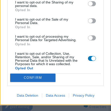
I want to opt-out of the Sharing of my
omstandigheden. Daarom werd t eerst daar op gegooid.
personal data.
Ik had dit eerder moeten weten. Dat had me een hoop
Opted In
narighei
[lees meer...]
I want to opt-out of the Sale of my
Personal Data.
0 reacties
geef mening
Opted In
I want to opt-out of processing my
Personal Data for Targeted Advertising.
Opted In
Trimethoprim
19-04-2022 | Vrouw | 58
I want to opt-out of Collection, Use,
trimethoprim (100mg)
Retention, Sale, and/or Sharing of my
Personal Data that Is Unrelated with the
Blaasontsteking
Purposes for which it was collected.
Opted Out
Effectiviteit
CONFIRM
Hoeveelheid bijwerkingen
Het helpt goed. Ik gebruik het nu 3 maanden. Mijn haar
begint uit te vallen. Komt dat vaker voor?
Data Deletion
Data Access
Privacy Policy
0 reacties
geef mening