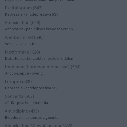
Escitalopram (647)
Depressie - antidepressiva SSRI
Amoxicilline (646)
Antibiotica - penicillines breedspectrum
Wellbutrin XR (646)
Verslavingsziekten
Metformine (620)
Diabetes (suikerziekte) - orale middelen
Implanon (hormoonimplantaat) (584)
Anticonceptie - overig
Lexapro (509)
Depressie - antidepressiva SSRI
Concerta (503)
ADHD - psychostimulantia
Amlodipine (493)
Bloeddruk - calciumantagonisten
Amoxicilline / Clavulaanzuur (486)