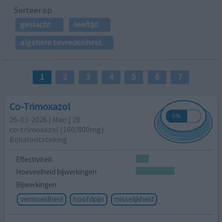
Sorteer op
geslacht
leeftijd
algehele tevredenheid
1
2
3
4
5
6
7
Co-Trimoxazol
26-03-2026 | Man | 28
co-trimoxazol (160/800mg)
Bijbalontsteking
Effectiviteit
Hoeveelheid bijwerkingen
Bijwerkingen
vermoeidheid
hoofdpijn
misselijkheid