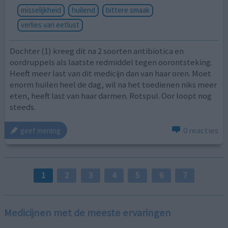
misselijkheid
huilend
bittere smaak
verlies van eetlust
Dochter (1) kreeg dit na 2 soorten antibiotica en
oordruppels als laatste redmiddel tegen oorontsteking.
Heeft meer last van dit medicijn dan van haar oren. Moet
enorm huilen heel de dag, wil na het toedienen niks meer
eten, heeft last van haar darmen. Rotspul. Oor loopt nog
steeds.
0 reacties
geef mening
1
2
3
4
5
6
7
Medicijnen met de meeste ervaringen