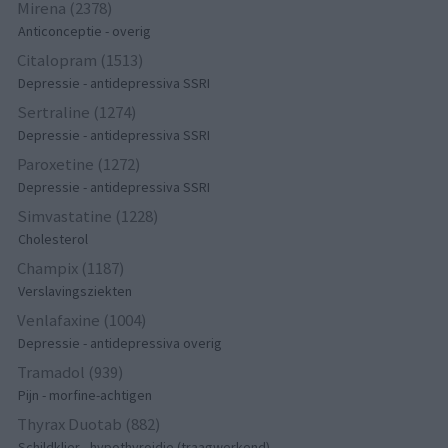
Mirena (2378)
Anticonceptie - overig
Citalopram (1513)
Depressie - antidepressiva SSRI
Sertraline (1274)
Depressie - antidepressiva SSRI
Paroxetine (1272)
Depressie - antidepressiva SSRI
Simvastatine (1228)
Cholesterol
Champix (1187)
Verslavingsziekten
Venlafaxine (1004)
Depressie - antidepressiva overig
Tramadol (939)
Pijn - morfine-achtigen
Thyrax Duotab (882)
Schildklier - hypothyroidie (traagwerkend)