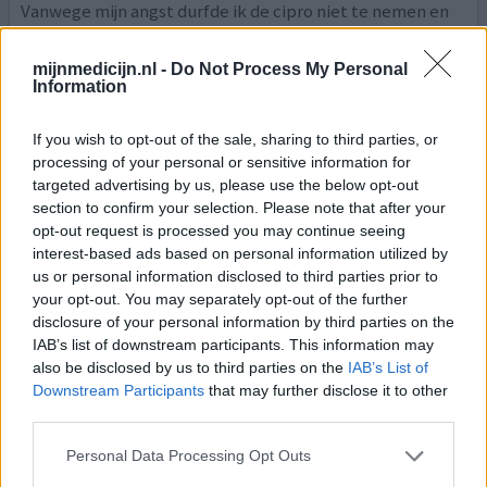
Vanwege mijn angst durfde ik de cipro niet te nemen en
ben ik gestart met deze
[lees meer...]
mijnmedicijn.nl -
Do Not Process My Personal
0 reacties
geef mening
Information
If you wish to opt-out of the sale, sharing to third parties, or
processing of your personal or sensitive information for
Co-Trimoxazol
targeted advertising by us, please use the below opt-out
20-01-2025 | Man | 24
section to confirm your selection. Please note that after your
co-trimoxazol (160/800mg)
opt-out request is processed you may continue seeing
Infectie (wond)
interest-based ads based on personal information utilized by
us or personal information disclosed to third parties prior to
Effectiviteit
your opt-out. You may separately opt-out of the further
Hoeveelheid bijwerkingen
disclosure of your personal information by third parties on the
Bijwerkingen
IAB’s list of downstream participants. This information may
also be disclosed by us to third parties on the
IAB’s List of
verminderde eetlust
misselijkheid
Downstream Participants
that may further disclose it to other
third parties.
Tldr; aan te raden medicijn; enkele lichte bijwerkingen
waar goed mee te leven is. Ik heb eind 2023 een
Personal Data Processing Opt Outs
rugoperatie gehad. Daarbij is waarschijnlijk S. aureus in