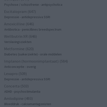
Psychose / schizofrenie - antipsychotica
Escitalopram (647)
Depressie - antidepressiva SSRI
Amoxicilline (646)
Antibiotica - penicillines breedspectrum
Wellbutrin XR (646)
Verslavingsziekten
Metformine (620)
Diabetes (suikerziekte) - orale middelen
Implanon (hormoonimplantaat) (584)
Anticonceptie - overig
Lexapro (509)
Depressie - antidepressiva SSRI
Concerta (503)
ADHD - psychostimulantia
Amlodipine (493)
Bloeddruk - calciumantagonisten