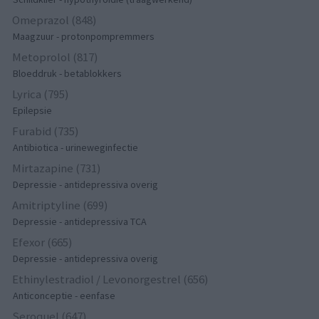
Omeprazol (848)
Maagzuur - protonpompremmers
Metoprolol (817)
Bloeddruk - betablokkers
Lyrica (795)
Epilepsie
Furabid (735)
Antibiotica - urineweginfectie
Mirtazapine (731)
Depressie - antidepressiva overig
Amitriptyline (699)
Depressie - antidepressiva TCA
Efexor (665)
Depressie - antidepressiva overig
Ethinylestradiol / Levonorgestrel (656)
Anticonceptie - eenfase
Seroquel (647)