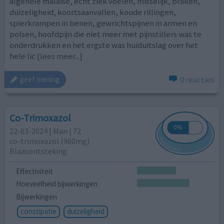
algehele malaise, echt ziek voelen, misselijk, braken,
duizeligheid, koortsaanvallen, koude rillingen,
spierkrampen in benen, gewrichtspijnen in armen en
polsen, hoofdpijn die niet meer met pijnstillers was te
onderdrukken en het ergste was huiduitslag over het
hele lic
[lees meer...]
0 reacties
geef mening
Co-Trimoxazol
22-03-2024 | Man | 72
co-trimoxazol (960mg)
Blaasontsteking
Effectiviteit
Hoeveelheid bijwerkingen
Bijwerkingen
constipatie
duizeligheid