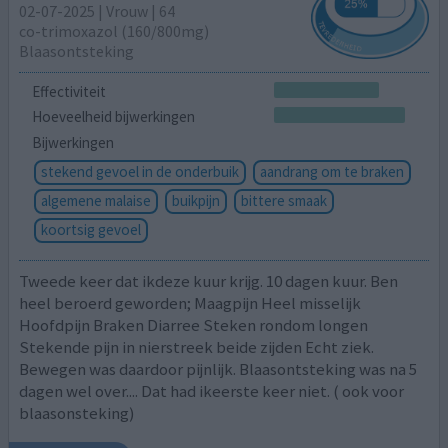
02-07-2025 | Vrouw | 64
co-trimoxazol (160/800mg)
Blaasontsteking
Effectiviteit
Hoeveelheid bijwerkingen
Bijwerkingen
stekend gevoel in de onderbuik
aandrang om te braken
algemene malaise
buikpijn
bittere smaak
koortsig gevoel
Tweede keer dat ikdeze kuur krijg. 10 dagen kuur. Ben
heel beroerd geworden; Maagpijn Heel misselijk
Hoofdpijn Braken Diarree Steken rondom longen
Stekende pijn in nierstreek beide zijden Echt ziek.
Bewegen was daardoor pijnlijk. Blaasontsteking was na 5
dagen wel over.... Dat had ikeerste keer niet. ( ook voor
blaasonsteking)