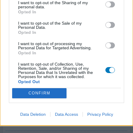
één van de littekens gekomen, of dit is gebeurd ergens
I want to opt-out of the Sharing of my
personal data.
later in 2024. Eind 2024 ben ik daarom nogmaals
Opted In
geopereerd om het operatiemateriaal eruit te halen en
te onderzoeken op infecties en ik ben toen aan de
I want to opt-out of the Sale of my
Personal Data.
ant
[lees meer...]
Opted In
0 reacties
geef mening
I want to opt-out of processing my
Personal Data for Targeted Advertising.
Opted In
I want to opt-out of Collection, Use,
Co-Trimoxazol
Retention, Sale, and/or Sharing of my
Personal Data that Is Unrelated with the
05-11-2024 | Vrouw | 24
Purposes for which it was collected.
co-trimoxazol (960mg)
Opted Out
Keelontsteking
CONFIRM
Effectiviteit
Hoeveelheid bijwerkingen
Bijwerkingen
Data Deletion
Data Access
Privacy Policy
slapeloosheid