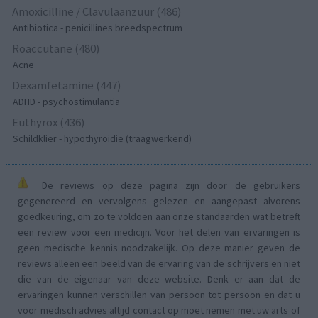
Amoxicilline / Clavulaanzuur (486)
Antibiotica - penicillines breedspectrum
Roaccutane (480)
Acne
Dexamfetamine (447)
ADHD - psychostimulantia
Euthyrox (436)
Schildklier - hypothyroidie (traagwerkend)
De reviews op deze pagina zijn door de gebruikers
gegenereerd en vervolgens gelezen en aangepast alvorens
goedkeuring, om zo te voldoen aan onze standaarden wat betreft
een review voor een medicijn. Voor het delen van ervaringen is
geen medische kennis noodzakelijk. Op deze manier geven de
reviews alleen een beeld van de ervaring van de schrijvers en niet
die van de eigenaar van deze website. Denk er aan dat de
ervaringen kunnen verschillen van persoon tot persoon en dat u
voor medisch advies altijd contact op moet nemen met uw arts of