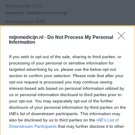
Mirtazapine (731)
Depressie - antidepressiva overig
Amitriptyline (699)
Depressie - antidepressiva TCA
Efexor (665)
mijnmedicijn.nl -
Do Not Process My Personal
Information
Depressie - antidepressiva overig
Ethinylestradiol / Levonorgestrel (656)
If you wish to opt-out of the sale, sharing to third parties, or
Anticonceptie - eenfase
processing of your personal or sensitive information for
Escitalopram (647)
targeted advertising by us, please use the below opt-out
Depressie - antidepressiva SSRI
section to confirm your selection. Please note that after your
opt-out request is processed you may continue seeing
Seroquel (647)
interest-based ads based on personal information utilized by
Psychose / schizofrenie - antipsychotica
us or personal information disclosed to third parties prior to
Amoxicilline (646)
your opt-out. You may separately opt-out of the further
Antibiotica - penicillines breedspectrum
disclosure of your personal information by third parties on the
IAB’s list of downstream participants. This information may
Wellbutrin XR (646)
also be disclosed by us to third parties on the
IAB’s List of
Verslavingsziekten
Downstream Participants
that may further disclose it to other
Metformine (620)
third parties.