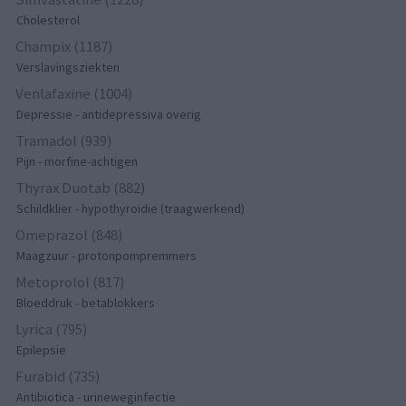
Cholesterol
Champix (1187)
Verslavingsziekten
Venlafaxine (1004)
Depressie - antidepressiva overig
Tramadol (939)
Pijn - morfine-achtigen
Thyrax Duotab (882)
Schildklier - hypothyroidie (traagwerkend)
Omeprazol (848)
Maagzuur - protonpompremmers
Metoprolol (817)
Bloeddruk - betablokkers
Lyrica (795)
Epilepsie
Furabid (735)
Antibiotica - urineweginfectie