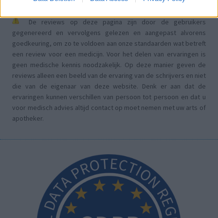
De reviews op deze pagina zijn door de gebruikers
gegenereerd en vervolgens gelezen en aangepast alvorens
goedkeuring, om zo te voldoen aan onze standaarden wat betreft
een review voor een medicijn. Voor het delen van ervaringen is
geen medische kennis noodzakelijk. Op deze manier geven de
reviews alleen een beeld van de ervaring van de schrijvers en niet
die van de eigenaar van deze website. Denk er aan dat de
ervaringen kunnen verschillen van persoon tot persoon en dat u
voor medisch advies altijd contact op moet nemen met uw arts of
apotheker.