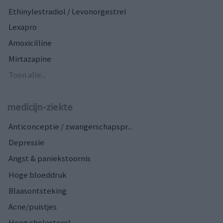
Ethinylestradiol / Levonorgestrel
Lexapro
Amoxicilline
Mirtazapine
Toon alle...
medicijn-ziekte
Anticonceptie / zwangerschapspr...
Depressie
Angst & paniekstoornis
Hoge bloeddruk
Blaasontsteking
Acne/puistjes
Hoog cholesterol