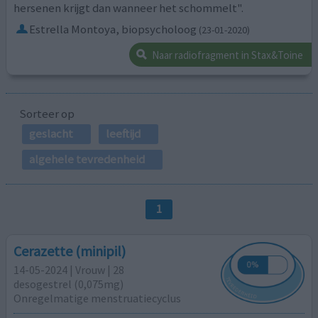
hersenen krijgt dan wanneer het schommelt".
Estrella Montoya, biopsycholoog
(23-01-2020)
Naar radiofragment in Stax&Toine
Sorteer op
geslacht
leeftijd
algehele tevredenheid
1
Cerazette (minipil)
14-05-2024 | Vrouw | 28
desogestrel (0,075mg)
Onregelmatige menstruatiecyclus