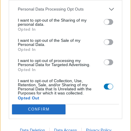
Diabetes (suikerziekte) - orale middelen
Personal Data Processing Opt Outs
Implanon (hormoonimplantaat) (584)
Anticonceptie - overig
I want to opt-out of the Sharing of my
personal data.
Lexapro (509)
Opted In
Depressie - antidepressiva SSRI
I want to opt-out of the Sale of my
Concerta (503)
Personal Data.
ADHD - psychostimulantia
Opted In
Amlodipine (493)
I want to opt-out of processing my
Bloeddruk - calciumantagonisten
Personal Data for Targeted Advertising.
Opted In
Amoxicilline / Clavulaanzuur (486)
Antibiotica - penicillines breedspectrum
I want to opt-out of Collection, Use,
Retention, Sale, and/or Sharing of my
Roaccutane (480)
Personal Data that Is Unrelated with the
Purposes for which it was collected.
Acne
Opted Out
Dexamfetamine (446)
ADHD - psychostimulantia
CONFIRM
Euthyrox (436)
Schildklier - hypothyroidie (traagwerkend)
Data Deletion
Data Access
Privacy Policy