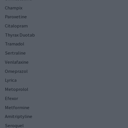
Champix
Paroxetine
Citalopram
Thyrax Duotab
Tramadol
Sertraline
Venlafaxine
Omeprazol
Lyrica
Metoprolol
Efexor
Metformine
Amitriptyline
Seroquel