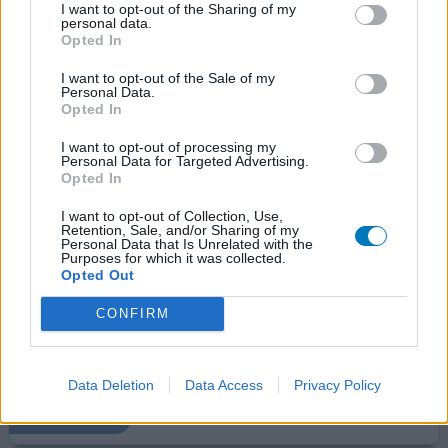
18-07-2024 | Man | 46
I want to opt-out of the Sharing of my
personal data.
desogestrel (0,075mg)
Opted In
Endometriose
I want to opt-out of the Sale of my
Effectiviteit
Personal Data.
Opted In
Hoeveelheid bijwerkingen
Bijwerkingen
I want to opt-out of processing my
Personal Data for Targeted Advertising.
bloedverlies
Opted In
Ik had 6 maanden bloedingen met de gewone pil.. na
I want to opt-out of Collection, Use,
Retention, Sale, and/or Sharing of my
onderzoek in het ziekenhuis blijk ik te dik
Personal Data that Is Unrelated with the
baarmoederslijm te hebben.. slik deze pil nu een week
Purposes for which it was collected.
Opted Out
em na dag 2 heel heftig bloedverlies.. duurt nu al 5 dagen.
Volgens de gynaecoloog is dit normaal omdat mijn
CONFIRM
lichaam moet wennen.. nou pff ben er niet blij mee.. soms
in 5 minuten al heel mijn verband vol.. verder veel
klonte
[lees meer...]
Data Deletion
Data Access
Privacy Policy
0 reacties
geef mening