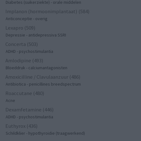
Diabetes (suikerziekte) - orale middelen
Implanon (hormoonimplantaat) (584)
Anticonceptie - overig
Lexapro (509)
Depressie - antidepressiva SSRI
Concerta (503)
ADHD - psychostimulantia
Amlodipine (493)
Bloeddruk - calciumantagonisten
Amoxicilline / Clavulaanzuur (486)
Antibiotica - penicillines breedspectrum
Roaccutane (480)
Acne
Dexamfetamine (446)
ADHD - psychostimulantia
Euthyrox (436)
Schildklier - hypothyroidie (traagwerkend)