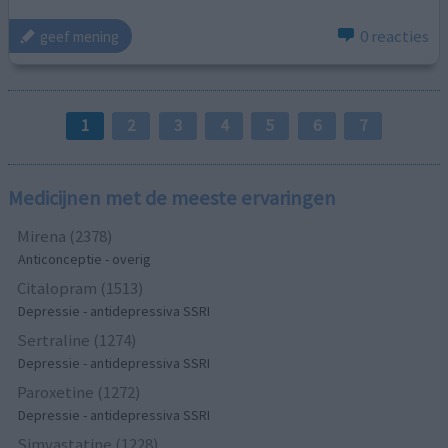
0 reacties
geef mening
1
2
3
4
5
6
7
Medicijnen met de meeste ervaringen
Mirena (2378)
Anticonceptie - overig
Citalopram (1513)
Depressie - antidepressiva SSRI
Sertraline (1274)
Depressie - antidepressiva SSRI
Paroxetine (1272)
Depressie - antidepressiva SSRI
Simvastatine (1228)