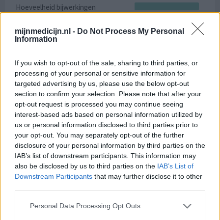
Hoeveelheid bijwerkingen
Bijwerkingen
mijnmedicijn.nl -
Do Not Process My Personal
depressief
borst doet pijn
bloeding
Information
gewichtstoename
buikpijn
If you wish to opt-out of the sale, sharing to third parties, or
Twijfels over starten met minipil ivm somberheid. Dit
processing of your personal or sensitive information for
bleek nog veel erger dan gedacht. De bijwerkingen
targeted advertising by us, please use the below opt-out
begonnen met prikkelbaarheid maar sloeg snel om naar
section to confirm your selection. Please note that after your
opt-out request is processed you may continue seeing
totale depressie. Zeer veel last van hevige
interest-based ads based on personal information utilized by
mentruatiekrampen, gespannen borsten en continu
us or personal information disclosed to third parties prior to
hongergevoel en hang naar suiker. Ik heb me hier echt
your opt-out. You may separately opt-out of the further
ontzettend slecht door gevoeld. Er wordt gezegd dat het
disclosure of your personal information by third parties on the
na drie maanden
[lees meer...]
IAB’s list of downstream participants. This information may
also be disclosed by us to third parties on the
IAB’s List of
0 reacties
geef mening
Downstream Participants
that may further disclose it to other
third parties.
Personal Data Processing Opt Outs
Cerazette (minipil)