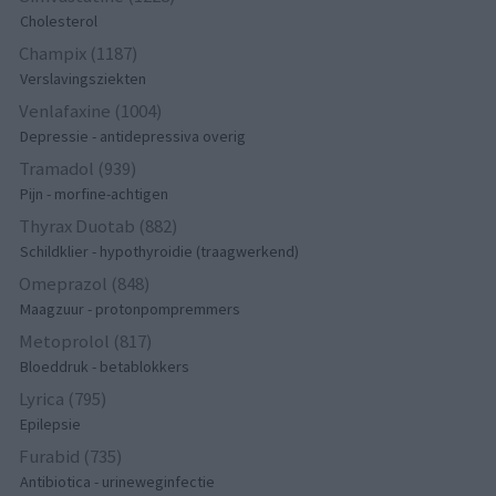
Cholesterol
Champix (1187)
Verslavingsziekten
Venlafaxine (1004)
Depressie - antidepressiva overig
Tramadol (939)
Pijn - morfine-achtigen
Thyrax Duotab (882)
Schildklier - hypothyroidie (traagwerkend)
Omeprazol (848)
Maagzuur - protonpompremmers
Metoprolol (817)
Bloeddruk - betablokkers
Lyrica (795)
Epilepsie
Furabid (735)
Antibiotica - urineweginfectie