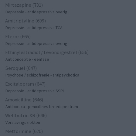
Mirtazapine (731)
Depressie - antidepressiva overig
Amitriptyline (699)
Depressie - antidepressiva TCA
Efexor (665)
Depressie - antidepressiva overig
Ethinylestradiol / Levonorgestrel (656)
Anticonceptie - eenfase
Seroquel (647)
Psychose / schizofrenie - antipsychotica
Escitalopram (647)
Depressie - antidepressiva SSRI
Amoxicilline (646)
Antibiotica - penicillines breedspectrum
Wellbutrin XR (646)
Verslavingsziekten
Metformine (620)