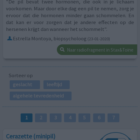
"De pil bevat twee hormonen, die ook in je lichaam
voorkomen. Maar door elke dag een pil te nemen, zorg je
ervoor dat die hormonen minder gaan schommelen. En
dat kan er voor zorgen dat je andere effecten op de
hersenen krijgt dan wanneer het schommelt".
Estrella Montoya, biopsycholoog
(23-01-2020)
Naar radiofragment in Stax&Toine
Sorteer op
geslacht
leeftijd
algehele tevredenheid
1
2
3
4
5
6
7
Cerazette (minipil)