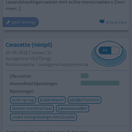
tussenbloedingen waren met echte menstruaties o
[lees
meer...]
0 reacties
geef mening
Cerazette (minipil)
20-05-2025 | Vrouw | 33
desogestrel (0,075mg)
Anticonceptie / zwangerschapspreventie
Effectiviteit
Hoeveelheid bijwerkingen
Bijwerkingen
acne op rug
buikkrampen
pijnlijke borsten
dunner wordend haar
paniekaanvallen
zware onregelmatige menstruatie
Sinds gebruik van pil hoopte ik dat mijn