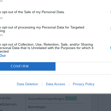
In
in zitten.
Bijwerkingen
eerste
o opt-out of the Sale of my Personal Data.
pijnlijke borsten
puistjes
nger achter
In
rst mee
to opt-out of processing my Personal Data for Targeted
eens n
[lees meer...]
ing.
In
0 reacties
o opt-out of Collection, Use, Retention, Sale, and/or Sharing
ersonal Data that Is Unrelated with the Purposes for which it
lected.
Out
CONFIRM
Data Deletion
Data Access
Privacy Policy
Effectiviteit
n echo
Hoeveelheid bijwerkingen
hebben en
Bijwerkingen
ne