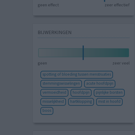
geen effect
zeer effectief
BIJWERKINGEN
geen
zeer veel
spotting of bloeding tussen menstruaties
stemmingswisselingen
acute hoofdpijn
vermoeidheid
hoofdpijn
pijnlijke borsten
misselijkheid
hartklopping
mist in hoofd
boos