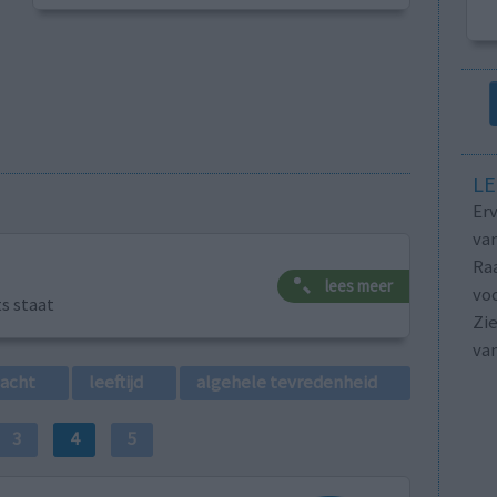
LE
Erv
van
Raa
lees meer
voo
ts staat
Zie
va
lacht
leeftijd
algehele tevredenheid
3
4
5