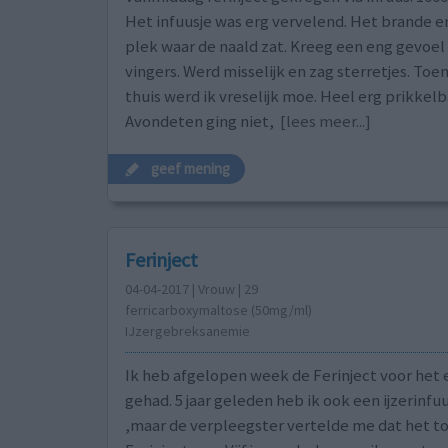
Het infuusje was erg vervelend. Het brande e
plek waar de naald zat. Kreeg een eng gevoel
vingers. Werd misselijk en zag sterretjes. Toe
thuis werd ik vreselijk moe. Heel erg prikkelb
Avondeten ging niet,
[lees meer...]
geef mening
Ferinject
04-04-2017 | Vrouw | 29
ferricarboxymaltose (50mg/ml)
IJzergebreksanemie
Ik heb afgelopen week de Ferinject voor het 
gehad. 5 jaar geleden heb ik ook een ijzerinfu
,maar de verpleegster vertelde me dat het to