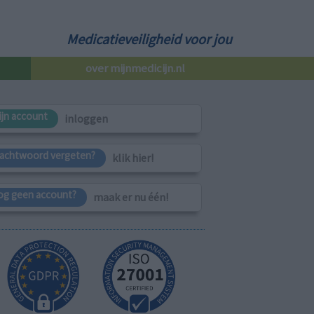
Medicatieveiligheid voor jou
over mijnmedicijn.nl
ijn account
inloggen
achtwoord vergeten?
klik hier!
og geen account?
maak er nu één!