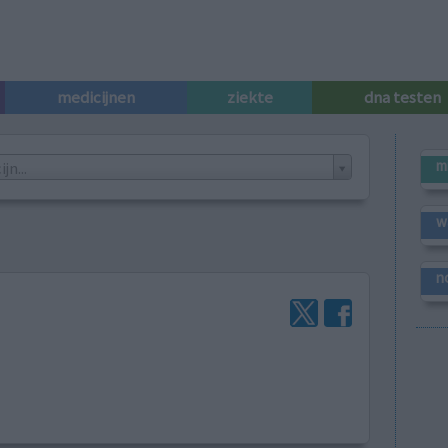
medicijnen
ziekte
dna testen
m
n...
w
n