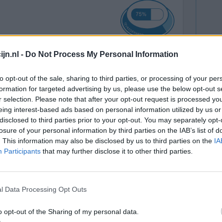
jn.nl -
Do Not Process My Personal Information
s n
Effectiviteit
operatie.
Hoeveelheid bijwerkingen
to opt-out of the sale, sharing to third parties, or processing of your per
te nacht
formation for targeted advertising by us, please use the below opt-out s
r selection. Please note that after your opt-out request is processed y
ht /pijnllijke buik. Nu afgelopen vrijdag infuus
eing interest-based ads based on personal information utilized by us or
let en lucht s nachts. Maar nu de afgelopen dagen
disclosed to third parties prior to your opt-out. You may separately opt-
losure of your personal information by third parties on the IAB’s list of
. This information may also be disclosed by us to third parties on the
IA
0 reacties
Participants
that may further disclose it to other third parties.
l Data Processing Opt Outs
o opt-out of the Sharing of my personal data.