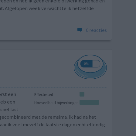
tevreden en heb ik geen enkele bijwerking gehad en
fit. Afgelopen week verwachtte ik hetzelfde
]
0 reacties
erst een
Effectiviteit
heb een
Hoeveelheid bijwerkingen
 snel last
us gecombineerd met de remsima. Ik had na het
aar ik voel mezelf de laatste dagen echt ellendig.