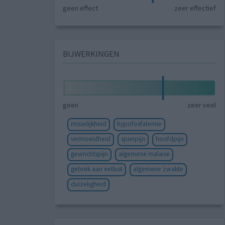
geen effect
zeer effectief
BIJWERKINGEN
geen
zeer veel
misselijkheid
hypofosfatemie
vermoeidheid
spierpijn
hoofdpijn
gewrichtspijn
algemene malaise
gebrek aan eetlust
algemene zwakte
duizeligheid