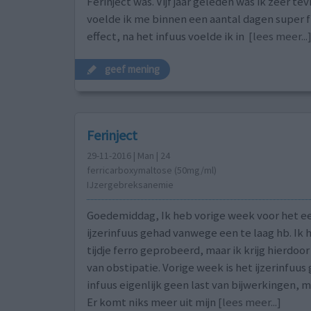
Ferinject was. Vijf jaar geleden was ik zeer 
voelde ik me binnen een aantal dagen super 
effect, na het infuus voelde ik in
[lees meer...
geef mening
Ferinject
29-11-2016 | Man | 24
ferricarboxymaltose (50mg/ml)
IJzergebreksanemie
Goedemiddag, Ik heb vorige week voor het e
ijzerinfuus gehad vanwege een te laag hb. Ik 
tijdje ferro geprobeerd, maar ik krijg hierdoor
van obstipatie. Vorige week is het ijzerinfu
infuus eigenlijk geen last van bijwerkingen, m
Er komt niks meer uit mijn
[lees meer...]