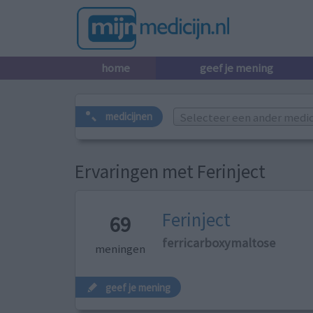
home
geef je mening
Selecteer een ander medicij
medicijnen
Ervaringen met Ferinject
Ferinject
69
ferricarboxymaltose
meningen
geef je mening