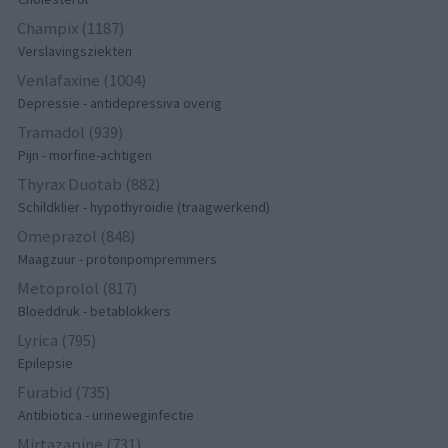
Champix (1187)
Verslavingsziekten
Venlafaxine (1004)
Depressie - antidepressiva overig
Tramadol (939)
Pijn - morfine-achtigen
Thyrax Duotab (882)
Schildklier - hypothyroidie (traagwerkend)
Omeprazol (848)
Maagzuur - protonpompremmers
Metoprolol (817)
Bloeddruk - betablokkers
Lyrica (795)
Epilepsie
Furabid (735)
Antibiotica - urineweginfectie
Mirtazapine (731)