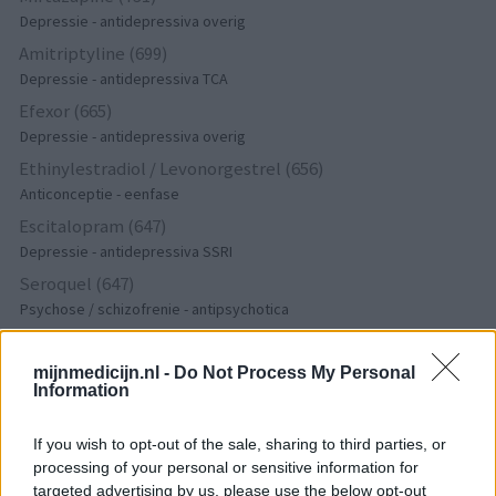
Depressie - antidepressiva overig
Amitriptyline (699)
Depressie - antidepressiva TCA
Efexor (665)
Depressie - antidepressiva overig
Ethinylestradiol / Levonorgestrel (656)
Anticonceptie - eenfase
Escitalopram (647)
Depressie - antidepressiva SSRI
Seroquel (647)
Psychose / schizofrenie - antipsychotica
Amoxicilline (646)
Antibiotica - penicillines breedspectrum
mijnmedicijn.nl -
Do Not Process My Personal
Information
Wellbutrin XR (646)
Verslavingsziekten
If you wish to opt-out of the sale, sharing to third parties, or
Metformine (620)
processing of your personal or sensitive information for
Diabetes (suikerziekte) - orale middelen
targeted advertising by us, please use the below opt-out