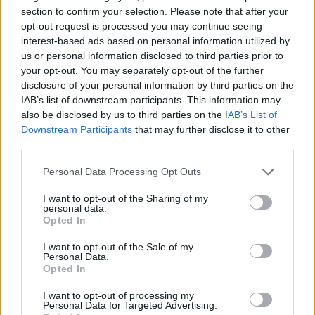
Implanon (hormoonimplantaat) (584)
section to confirm your selection. Please note that after your
opt-out request is processed you may continue seeing
Anticonceptie - overig
interest-based ads based on personal information utilized by
Lexapro (509)
us or personal information disclosed to third parties prior to
Depressie - antidepressiva SSRI
your opt-out. You may separately opt-out of the further
Concerta (503)
disclosure of your personal information by third parties on the
IAB’s list of downstream participants. This information may
ADHD - psychostimulantia
also be disclosed by us to third parties on the
IAB’s List of
Amlodipine (493)
Downstream Participants
that may further disclose it to other
Bloeddruk - calciumantagonisten
third parties.
Amoxicilline / Clavulaanzuur (486)
Personal Data Processing Opt Outs
Antibiotica - penicillines breedspectrum
Roaccutane (480)
I want to opt-out of the Sharing of my
personal data.
Acne
Opted In
Dexamfetamine (446)
ADHD - psychostimulantia
I want to opt-out of the Sale of my
Personal Data.
Euthyrox (436)
Opted In
Schildklier - hypothyroidie (traagwerkend)
I want to opt-out of processing my
Personal Data for Targeted Advertising.