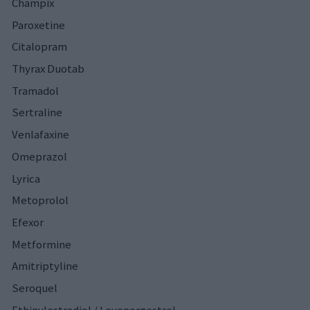
Champix
Paroxetine
Citalopram
Thyrax Duotab
Tramadol
Sertraline
Venlafaxine
Omeprazol
Lyrica
Metoprolol
Efexor
Metformine
Amitriptyline
Seroquel
Ethinylestradiol / Levonorgestrel