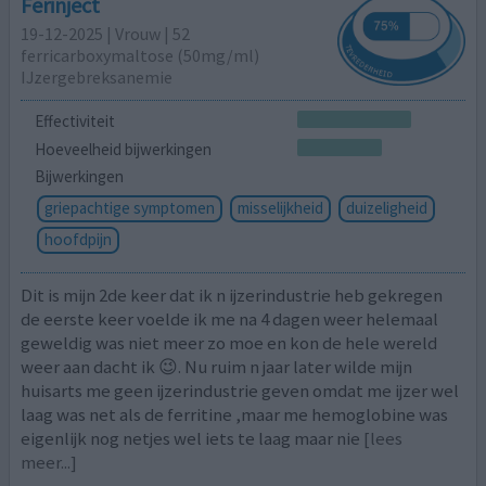
Ferinject
19-12-2025 | Vrouw | 52
ferricarboxymaltose (50mg/ml)
IJzergebreksanemie
Effectiviteit
Hoeveelheid bijwerkingen
Bijwerkingen
griepachtige symptomen
misselijkheid
duizeligheid
hoofdpijn
Dit is mijn 2de keer dat ik n ijzerindustrie heb gekregen
de eerste keer voelde ik me na 4 dagen weer helemaal
geweldig was niet meer zo moe en kon de hele wereld
weer aan dacht ik 😉. Nu ruim n jaar later wilde mijn
huisarts me geen ijzerindustrie geven omdat me ijzer wel
laag was net als de ferritine ,maar me hemoglobine was
eigenlijk nog netjes wel iets te laag maar nie
[lees
meer...]