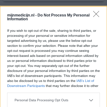
Ferinject
mijnmedicijn.nl -
Do Not Process My Personal
Information
20-03-2026 | Vrouw | 50
ferricarboxymaltose (50mg/ml)
Bloedarmoede
If you wish to opt-out of the sale, sharing to third parties, or
processing of your personal or sensitive information for
Effectiviteit
targeted advertising by us, please use the below opt-out
Hoeveelheid bijwerkingen
section to confirm your selection. Please note that after your
Bijwerkingen
opt-out request is processed you may continue seeing
interest-based ads based on personal information utilized by
pijn in het bekkengebied
us or personal information disclosed to third parties prior to
your opt-out. You may separately opt-out of the further
Maandagmiddag het infuus gekregen. Maandagavond kon
disclosure of your personal information by third parties on the
ik niet meer lopen door rugpijn. Vrijdag is de situatie niet
IAB’s list of downstream participants. This information may
veel verbeterd. Kan wel weer kleine beetje lopen. Nu pijn
also be disclosed by us to third parties on the
IAB’s List of
in het gehele bekkengebied.
Downstream Participants
that may further disclose it to other
third parties.
0 reacties
geef mening
Personal Data Processing Opt Outs