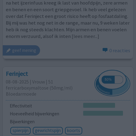
na het ijzerinfuus kreeg ik last van hoofdpijn, zere armen
en benen en een soort griepgevoel. Ik heb veel gelezen
over dat Ferinject een groot risico heeft op fosfaatdaling.
Bij mij was het nog net in de range, maar nu, 9 weken later
heb ik nog steeds klachten. Mijn armen en benen voelen
enorm verzuurd, alsof ik inten
[lees meer...]
0 reacties
geef mening
Ferinject
08-08-2025 | Vrouw | 51
ferricarboxymaltose (50mg/ml)
Bloedarmoede
Effectiviteit
Hoeveelheid bijwerkingen
Bijwerkingen
spierpijn
gewrichtspijn
koorts