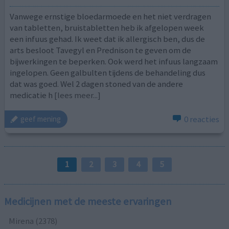
Vanwege ernstige bloedarmoede en het niet verdragen
van tabletten, bruistabletten heb ik afgelopen week
een infuus gehad. Ik weet dat ik allergisch ben, dus de
arts besloot Tavegyl en Prednison te geven om de
bijwerkingen te beperken. Ook werd het infuus langzaam
ingelopen. Geen galbulten tijdens de behandeling dus
dat was goed. Wel 2 dagen stoned van de andere
medicatie h
[lees meer...]
0 reacties
geef mening
1
2
3
4
5
Medicijnen met de meeste ervaringen
Mirena (2378)