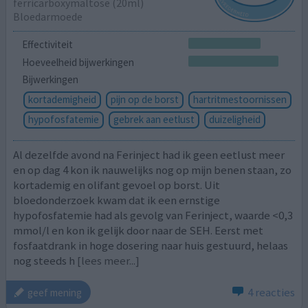
ferricarboxymaltose (20ml)
Bloedarmoede
Effectiviteit
Hoeveelheid bijwerkingen
Bijwerkingen
kortademigheid
pijn op de borst
hartritmestoornissen
hypofosfatemie
gebrek aan eetlust
duizeligheid
Al dezelfde avond na Ferinject had ik geen eetlust meer
en op dag 4 kon ik nauwelijks nog op mijn benen staan, zo
kortademig en olifant gevoel op borst. Uit
bloedonderzoek kwam dat ik een ernstige
hypofosfatemie had als gevolg van Ferinject, waarde <0,3
mmol/l en kon ik gelijk door naar de SEH. Eerst met
fosfaatdrank in hoge dosering naar huis gestuurd, helaas
nog steeds h
[lees meer...]
4 reacties
geef mening