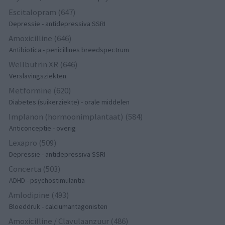
Escitalopram (647)
Depressie - antidepressiva SSRI
Amoxicilline (646)
Antibiotica - penicillines breedspectrum
Wellbutrin XR (646)
Verslavingsziekten
Metformine (620)
Diabetes (suikerziekte) - orale middelen
Implanon (hormoonimplantaat) (584)
Anticonceptie - overig
Lexapro (509)
Depressie - antidepressiva SSRI
Concerta (503)
ADHD - psychostimulantia
Amlodipine (493)
Bloeddruk - calciumantagonisten
Amoxicilline / Clavulaanzuur (486)