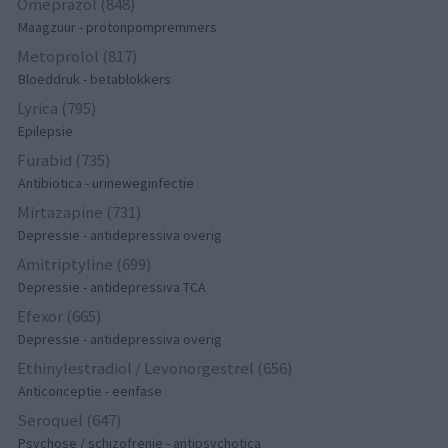
Omeprazol (848)
Maagzuur - protonpompremmers
Metoprolol (817)
Bloeddruk - betablokkers
Lyrica (795)
Epilepsie
Furabid (735)
Antibiotica - urineweginfectie
Mirtazapine (731)
Depressie - antidepressiva overig
Amitriptyline (699)
Depressie - antidepressiva TCA
Efexor (665)
Depressie - antidepressiva overig
Ethinylestradiol / Levonorgestrel (656)
Anticonceptie - eenfase
Seroquel (647)
Psychose / schizofrenie - antipsychotica