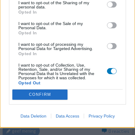
I want to opt-out of the Sharing of my
personal data.
Ferinject
Opted In
04-01-2026 | Vrouw | 61
I want to opt-out of the Sale of my
ferricarboxymaltose (50mg/ml)
Personal Data.
Bloedarmoede
Opted In
Effectiviteit
I want to opt-out of processing my
Personal Data for Targeted Advertising.
Hoeveelheid bijwerkingen
Opted In
Bijwerkingen
I want to opt-out of Collection, Use,
misselijkheid
spierkrampen
heupspier is zwak
Retention, Sale, and/or Sharing of my
Personal Data that Is Unrelated with the
moeite met traplopen
Purposes for which it was collected.
Opted Out
Ik ben ben benieuwd hoe het nu met je gaat? Ik heb 7
CONFIRM
weken geleden een ijzerinfuus gehad. Werd er naar 2
dagen goed ziek. Opnieuw een bloedonderzoek gehad
bleek mijn fosfaat te laag. Ik voel mijn nog erg slecht.
Data Deletion
Data Access
Privacy Policy
Bloedwaarden zijn goed Gr.
0 reacties
geef mening