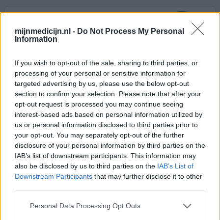
Plavix
29-05-2009 | Vrouw
mijnmedicijn.nl -
Do Not Process My Personal
Information
clopidogrel
Bloedverdunner
If you wish to opt-out of the sale, sharing to third parties, or
Effectiviteit
processing of your personal or sensitive information for
Hoeveelheid bijwerkingen
targeted advertising by us, please use the below opt-out
section to confirm your selection. Please note that after your
"Bij ontstekingen mogen mij geen ontstekingsremmers
opt-out request is processed you may continue seeing
meer voorgeschreven worden, gaat niet samen met
interest-based ads based on personal information utilized by
Plavix.
us or personal information disclosed to third parties prior to
your opt-out. You may separately opt-out of the further
disclosure of your personal information by third parties on the
0 reacties
geef mening
IAB’s list of downstream participants. This information may
also be disclosed by us to third parties on the
IAB’s List of
Downstream Participants
that may further disclose it to other
Plavix
third parties.
18-04-2009 | Man
Personal Data Processing Opt Outs
clopidogrel
Hartproblemen