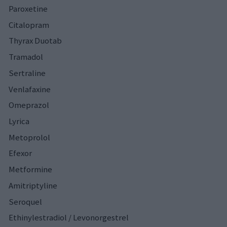
Paroxetine
Citalopram
Thyrax Duotab
Tramadol
Sertraline
Venlafaxine
Omeprazol
Lyrica
Metoprolol
Efexor
Metformine
Amitriptyline
Seroquel
Ethinylestradiol / Levonorgestrel