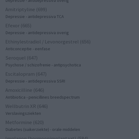
Depressie - antidepressiva overig
Amitriptyline (699)
Depressie - antidepressiva TCA
Efexor (665)
Depressie - antidepressiva overig
Ethinylestradiol / Levonorgestrel (656)
Anticonceptie - eenfase
Seroquel (647)
Psychose / schizofrenie - antipsychotica
Escitalopram (647)
Depressie - antidepressiva SSRI
Amoxicilline (646)
Antibiotica - penicillines breedspectrum
Wellbutrin XR (646)
Verslavingsziekten
Metformine (620)
Diabetes (suikerziekte) - orale middelen
Implanon (hormoonimplantaat) (584)