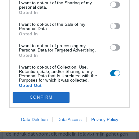
I want to opt-out of the Sharing of my
personal data.
Effectiviteit
Opted In
Hoeveelheid bijwerkingen
I want to opt-out of the Sale of my
Personal Data.
Opted In
I want to opt-out of processing my
0 reacties
geef mening
Personal Data for Targeted Advertising.
Opted In
I want to opt-out of Collection, Use,
Plavix
Retention, Sale, and/or Sharing of my
Personal Data that Is Unrelated with the
11-02-2009 | Man
Purposes for which it was collected.
Opted Out
clopidogrel
Geplaatste 'Stent' in de hartslagader.
CONFIRM
Effectiviteit
Hoeveelheid bijwerkingen
Data Deletion
Data Access
Privacy Policy
Hoewel ik nog 8 andere medicijnen gebruik, heb ik toch
de indruk dat vooral dit medicijn (plavix) mijn geheugen