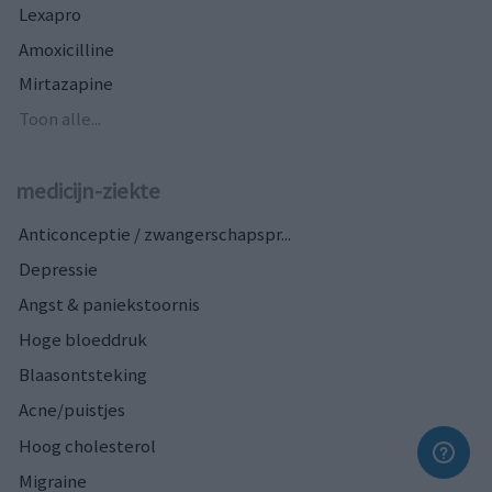
Lexapro
Amoxicilline
Mirtazapine
Toon alle...
medicijn-ziekte
Anticonceptie / zwangerschapspr...
Depressie
Angst & paniekstoornis
Hoge bloeddruk
Blaasontsteking
Acne/puistjes
Hoog cholesterol
Migraine