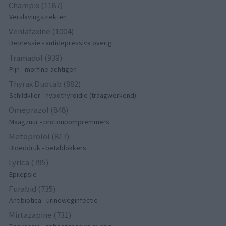
Champix (1187)
Verslavingsziekten
Venlafaxine (1004)
Depressie - antidepressiva overig
Tramadol (939)
Pijn - morfine-achtigen
Thyrax Duotab (882)
Schildklier - hypothyroidie (traagwerkend)
Omeprazol (848)
Maagzuur - protonpompremmers
Metoprolol (817)
Bloeddruk - betablokkers
Lyrica (795)
Epilepsie
Furabid (735)
Antibiotica - urineweginfectie
Mirtazapine (731)