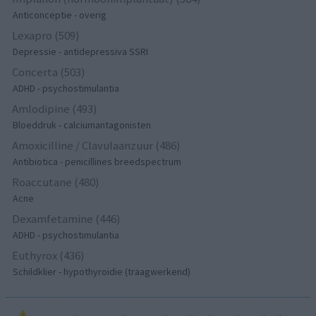
Anticonceptie - overig
Lexapro (509)
Depressie - antidepressiva SSRI
Concerta (503)
ADHD - psychostimulantia
Amlodipine (493)
Bloeddruk - calciumantagonisten
Amoxicilline / Clavulaanzuur (486)
Antibiotica - penicillines breedspectrum
Roaccutane (480)
Acne
Dexamfetamine (446)
ADHD - psychostimulantia
Euthyrox (436)
Schildklier - hypothyroidie (traagwerkend)