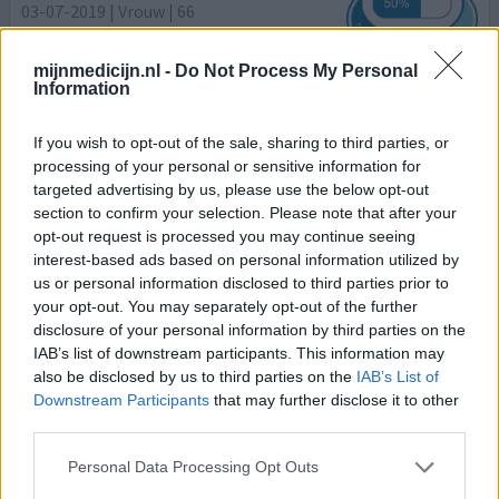
03-07-2019 | Vrouw | 66
losartan (100mg)
Hoge bloeddruk
mijnmedicijn.nl -
Do Not Process My Personal
Information
Effectiviteit
Hoeveelheid bijwerkingen
If you wish to opt-out of the sale, sharing to third parties, or
processing of your personal or sensitive information for
Sinds 9 maand gebruik ik de echte Cozaar 100mg. Deze
targeted advertising by us, please use the below opt-out
betaal ik zelf 26.50 per 86 stuks Nu de bloeddruk hoog
section to confirm your selection. Please note that after your
195 / 70 en zou ik weer wat anders moeten nemen ik kan
opt-out request is processed you may continue seeing
niet tegen betablokkers of ACE remmers en weet niet
interest-based ads based on personal information utilized by
meer welke ik wel kan verdragen...
us or personal information disclosed to third parties prior to
your opt-out. You may separately opt-out of the further
0 reacties
geef mening
disclosure of your personal information by third parties on the
IAB’s list of downstream participants. This information may
also be disclosed by us to third parties on the
IAB’s List of
Downstream Participants
that may further disclose it to other
Cozaar
third parties.
24-10-2018 | Vrouw | 65
losartan (50mg)
Personal Data Processing Opt Outs
Hoge bloeddruk