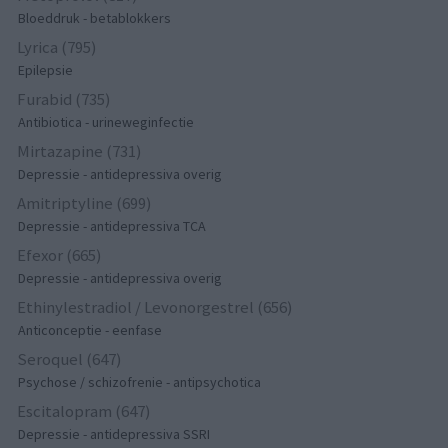
Bloeddruk - betablokkers
Lyrica (795)
Epilepsie
Furabid (735)
Antibiotica - urineweginfectie
Mirtazapine (731)
Depressie - antidepressiva overig
Amitriptyline (699)
Depressie - antidepressiva TCA
Efexor (665)
Depressie - antidepressiva overig
Ethinylestradiol / Levonorgestrel (656)
Anticonceptie - eenfase
Seroquel (647)
Psychose / schizofrenie - antipsychotica
Escitalopram (647)
Depressie - antidepressiva SSRI