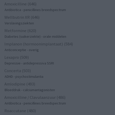
Amoxicilline (646)
Antibiotica - penicillines breedspectrum
Wellbutrin XR (646)
Verslavingsziekten
Metformine (620)
Diabetes (suikerziekte) - orale middelen
Implanon (hormoonimplantaat) (584)
Anticonceptie - overig
Lexapro (509)
Depressie - antidepressiva SSRI
Concerta (503)
ADHD - psychostimulantia
Amlodipine (493)
Bloeddruk - calciumantagonisten
Amoxicilline / Clavulaanzuur (486)
Antibiotica - penicillines breedspectrum
Roaccutane (480)