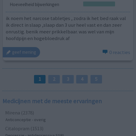
Hoeveelheid bijwerkingen
ik noem het narcose tabletjes , zodra ik het bed raak val
ik direct in slaap ,slaap dan 3 uur heel vast en dan zeer
onrustig. benik meer prikkelbaar. was wel van mijn
hoofdpijn en hogebloedruk af
0 reacties
geef mening
1
2
3
4
5
Medicijnen met de meeste ervaringen
Mirena (2378)
Anticonceptie - overig
Citalopram (1513)
Depressie - antidepressiva SSRI