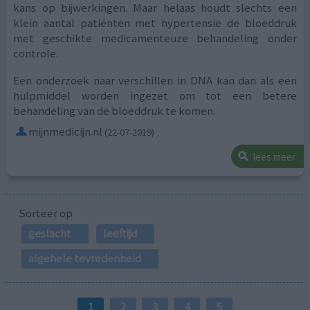
kans op bijwerkingen. Maar helaas houdt slechts een
klein aantal patiënten met hypertensie de bloeddruk
met geschikte medicamenteuze behandeling onder
controle.
Een onderzoek naar verschillen in DNA kan dan als een
hulpmiddel worden ingezet om tot een betere
behandeling van de bloeddruk te komen.
mijnmedicijn.nl
(22-07-2019)
lees meer
Sorteer op
geslacht
leeftijd
algehele tevredenheid
1
2
3
4
5