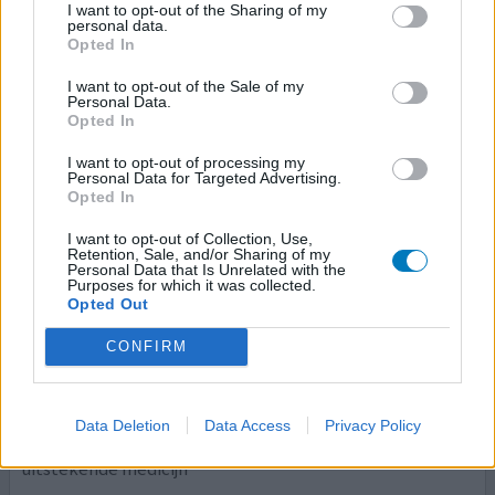
I want to opt-out of the Sharing of my
personal data.
Effectiviteit
Opted In
Hoeveelheid bijwerkingen
I want to opt-out of the Sale of my
Personal Data.
Na 20 dagen gebruik kreeg ik draaiduizeling tot nu toe
Opted In
heeft iemand hier ook ervaring mee......
I want to opt-out of processing my
Personal Data for Targeted Advertising.
0 reacties
geef mening
Opted In
I want to opt-out of Collection, Use,
Retention, Sale, and/or Sharing of my
Cozaar
Personal Data that Is Unrelated with the
Purposes for which it was collected.
18-02-2017 | Man | 55
Opted Out
losartan (50mg)
Hoge bloeddruk
CONFIRM
Effectiviteit
Hoeveelheid bijwerkingen
Data Deletion
Data Access
Privacy Policy
uitstekende medicijn