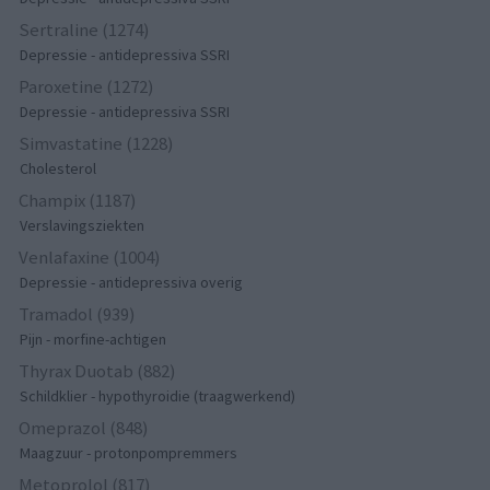
Sertraline (1274)
Depressie - antidepressiva SSRI
Paroxetine (1272)
Depressie - antidepressiva SSRI
Simvastatine (1228)
Cholesterol
Champix (1187)
Verslavingsziekten
Venlafaxine (1004)
Depressie - antidepressiva overig
Tramadol (939)
Pijn - morfine-achtigen
Thyrax Duotab (882)
Schildklier - hypothyroidie (traagwerkend)
Omeprazol (848)
Maagzuur - protonpompremmers
Metoprolol (817)