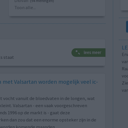
Diovan
(94 meningen)
Toon alle...
LE
lees meer
Erv
ts staat
van
Raa
voo
met Valsartan worden mogelijk veel ic-
Zie
va
dt vocht vanuit de bloedvaten in de longen, wat
kleint. Valsartan - een vaak voorgeschreven
ds 1996 op de markt is - gaat deze
en dan zou dat een enorme opsteker zijn in de
en worden komende maanden