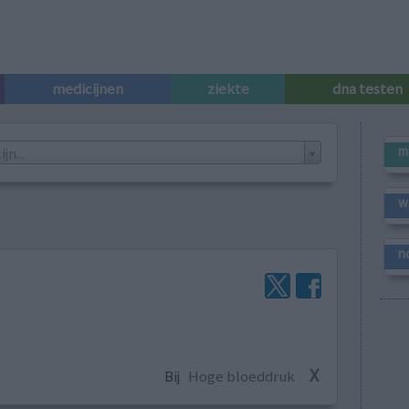
medicijnen
ziekte
dna testen
m
n...
w
n
X
Bij
Hoge bloeddruk