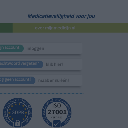
Medicatieveiligheid voor jou
over mijnmedicijn.nl
ijn account
inloggen
achtwoord vergeten?
klik hier!
og geen account?
maak er nu één!