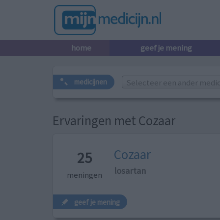
home
geef je mening
Selecteer een ander medicij
medicijnen
Ervaringen met Cozaar
Cozaar
25
losartan
meningen
geef je mening