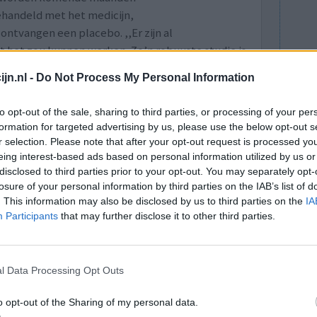
ehandeld met het medicijn,
ntvangen een placebo. ,,Er zijn al
t het zou kunnen werken. Zo’n robuuste studie is
het werkt’’, betoogt de cardioloog.
jn.nl -
Do Not Process My Personal Information
naar artikel in het AD
to opt-out of the sale, sharing to third parties, or processing of your per
formation for targeted advertising by us, please use the below opt-out s
r selection. Please note that after your opt-out request is processed y
eing interest-based ads based on personal information utilized by us or
disclosed to third parties prior to your opt-out. You may separately opt-
n hart- en vaatziekten. Naast factoren als
losure of your personal information by third parties on the IAB’s list of
n groot deel bepaald door erfelijke aanleg. Er
. This information may also be disclosed by us to third parties on the
IA
loeddruk te verlagen. Vaak krijg je meer dan één
Participants
that may further disclose it to other third parties.
n je hebt minder kans op bijwerkingen. Maar
nten met hypertensie de bloeddruk met geschikte
e.
l Data Processing Opt Outs
an als een hulpmiddel worden ingezet om tot een
o opt-out of the Sharing of my personal data.
en.