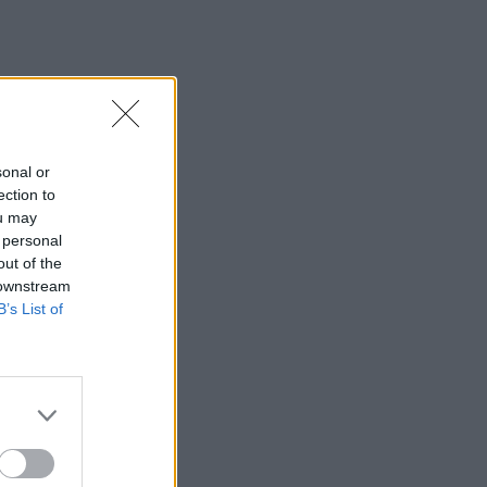
sonal or
ection to
ou may
 personal
out of the
 downstream
B’s List of