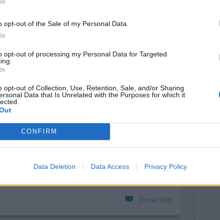
In
lees meer
o opt-out of the Sale of my Personal Data.
In
lacht
leeftijd
algehele tevredenheid
to opt-out of processing my Personal Data for Targeted
ing.
In
2
o opt-out of Collection, Use, Retention, Sale, and/or Sharing
ersonal Data that Is Unrelated with the Purposes for which it
lected.
Out
CONFIRM
Effectiviteit
Data Deletion
Data Access
Privacy Policy
Hoeveelheid bijwerkingen
0 reacties