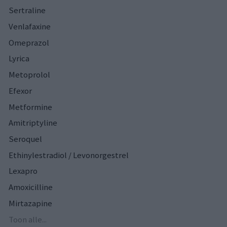
Sertraline
Venlafaxine
Omeprazol
Lyrica
Metoprolol
Efexor
Metformine
Amitriptyline
Seroquel
Ethinylestradiol / Levonorgestrel
Lexapro
Amoxicilline
Mirtazapine
Toon alle...