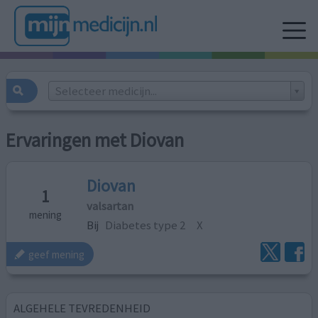
Selecteer medicijn...
Ervaringen met Diovan
Diovan
1
valsartan
mening
Bij
Diabetes type 2
X
geef mening
ALGEHELE TEVREDENHEID