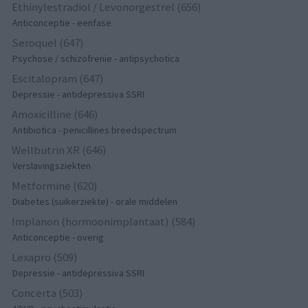
Ethinylestradiol / Levonorgestrel (656)
Anticonceptie - eenfase
Seroquel (647)
Psychose / schizofrenie - antipsychotica
Escitalopram (647)
Depressie - antidepressiva SSRI
Amoxicilline (646)
Antibiotica - penicillines breedspectrum
Wellbutrin XR (646)
Verslavingsziekten
Metformine (620)
Diabetes (suikerziekte) - orale middelen
Implanon (hormoonimplantaat) (584)
Anticonceptie - overig
Lexapro (509)
Depressie - antidepressiva SSRI
Concerta (503)