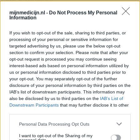
ADHD - psychostimulantia
Amlodipine (493)
mijnmedicijn.nl -
Do Not Process My Personal
Bloeddruk - calciumantagonisten
Information
Amoxicilline / Clavulaanzuur (486)
Antibiotica - penicillines breedspectrum
If you wish to opt-out of the sale, sharing to third parties, or
processing of your personal or sensitive information for
Roaccutane (480)
targeted advertising by us, please use the below opt-out
Acne
section to confirm your selection. Please note that after your
Dexamfetamine (446)
opt-out request is processed you may continue seeing
ADHD - psychostimulantia
interest-based ads based on personal information utilized by
us or personal information disclosed to third parties prior to
Euthyrox (436)
your opt-out. You may separately opt-out of the further
Schildklier - hypothyroidie (traagwerkend)
disclosure of your personal information by third parties on the
IAB’s list of downstream participants. This information may
also be disclosed by us to third parties on the
IAB’s List of
De reviews op deze pagina zijn door de gebruikers
Downstream Participants
that may further disclose it to other
gegenereerd en vervolgens gelezen en aangepast alvorens
third parties.
goedkeuring, om zo te voldoen aan onze standaarden wat betreft
een review voor een medicijn. Voor het delen van ervaringen is
Personal Data Processing Opt Outs
geen medische kennis noodzakelijk. Op deze manier geven de
I want to opt-out of the Sharing of my
reviews alleen een beeld van de ervaring van de schrijvers en niet