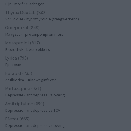
Pijn - morfine-achtigen
Thyrax Duotab (882)
Schildklier - hypothyroidie (traagwerkend)
Omeprazol (848)
Maagzuur - protonpompremmers
Metoprolol (817)
Bloeddruk - betablokkers
Lyrica (795)
Epilepsie
Furabid (735)
Antibiotica - urineweginfectie
Mirtazapine (731)
Depressie - antidepressiva overig
Amitriptyline (699)
Depressie - antidepressiva TCA
Efexor (665)
Depressie - antidepressiva overig