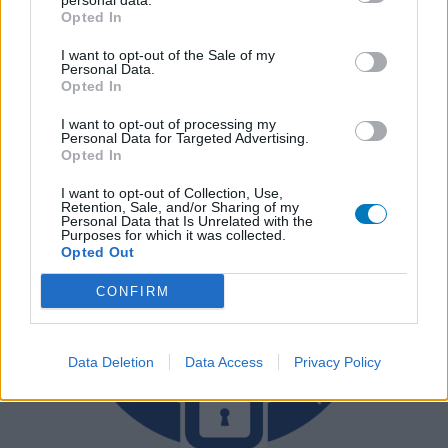
personal data.
die van de eigenaar van deze website. Denk er aan dat de
Opted In
ervaringen kunnen verschillen van persoon tot persoon en dat u
voor medisch advies altijd contact op moet nemen met uw arts of
I want to opt-out of the Sale of my
Personal Data.
apotheker.
Opted In
I want to opt-out of processing my
Personal Data for Targeted Advertising.
Opted In
I want to opt-out of Collection, Use,
Retention, Sale, and/or Sharing of my
Personal Data that Is Unrelated with the
Purposes for which it was collected.
Opted Out
CONFIRM
Data Deletion
Data Access
Privacy Policy