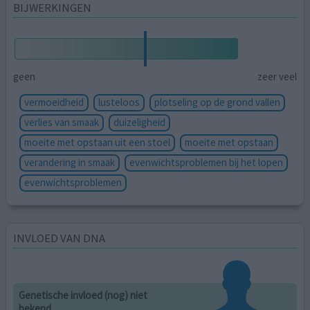
BIJWERKINGEN
geen
zeer veel
vermoeidheid
lusteloos
plotseling op de grond vallen
verlies van smaak
duizeligheid
moeite met opstaan uit een stoel
moeite met opstaan
verandering in smaak
evenwichtsproblemen bij het lopen
evenwichtsproblemen
INVLOED VAN DNA
Genetische invloed (nog) niet
bekend