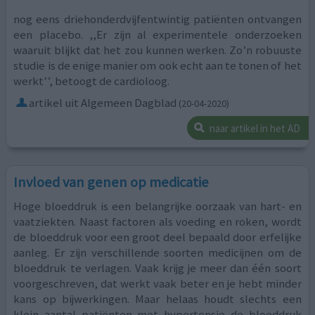
nog eens driehonderdvijfentwintig patiënten ontvangen
een placebo. ,,Er zijn al experimentele onderzoeken
waaruit blijkt dat het zou kunnen werken. Zo’n robuuste
studie is de enige manier om ook echt aan te tonen of het
werkt’’, betoogt de cardioloog.
artikel uit Algemeen Dagblad
(20-04-2020)
naar artikel in het AD
Invloed van genen op medicatie
Hoge bloeddruk is een belangrijke oorzaak van hart- en
vaatziekten. Naast factoren als voeding en roken, wordt
de bloeddruk voor een groot deel bepaald door erfelijke
aanleg. Er zijn verschillende soorten medicijnen om de
bloeddruk te verlagen. Vaak krijg je meer dan één soort
voorgeschreven, dat werkt vaak beter en je hebt minder
kans op bijwerkingen. Maar helaas houdt slechts een
klein aantal patiënten met hypertensie de bloeddruk