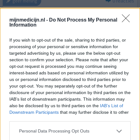
0 reacties
geef mening
mijnmedicijn.nl -
Do Not Process My Personal
Entresto
Information
16-02-2023 | Man | 74
sacubitril / ​valsartan (4950)
If you wish to opt-out of the sale, sharing to third parties, or
Hartfalen
processing of your personal or sensitive information for
targeted advertising by us, please use the below opt-out
Effectiviteit
section to confirm your selection. Please note that after your
Hoeveelheid bijwerkingen
opt-out request is processed you may continue seeing
interest-based ads based on personal information utilized by
Reeds 10 jaar hartritmestoornissen, drie abblaties gehad
us or personal information disclosed to third parties prior to
your opt-out. You may separately opt-out of the further
in en om het hart. Veroorzaker van hartfalen. Opname
disclosure of your personal information by third parties on the
(2x) met decompensatio cordis. Pompfunctie 20%. Bij
IAB’s list of downstream participants. This information may
laatste opname gestart met entresto in laagste dosering
also be disclosed by us to third parties on the
IAB’s List of
in combinatie met Forxiga. Na enkele weken verhoogd
Downstream Participants
that may further disclose it to other
naar 49 51. Verdere verhoging werd niet nodig geacht
third parties.
omdat bloeddruk al behoorlijk verlaagd was met du
[lees
meer...]
Personal Data Processing Opt Outs