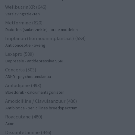
Wellbutrin XR (646)
Verslavingsziekten
Metformine (620)
Diabetes (suikerziekte) - orale middelen
Implanon (hormoonimplantaat) (584)
Anticonceptie - overig
Lexapro (509)
Depressie - antidepressiva SSRI
Concerta (503)
ADHD - psychostimulantia
Amlodipine (493)
Bloeddruk - calciumantagonisten
Amoxicilline / Clavulaanzuur (486)
Antibiotica - penicillines breedspectrum
Roaccutane (480)
Acne
Dexamfetamine (446)