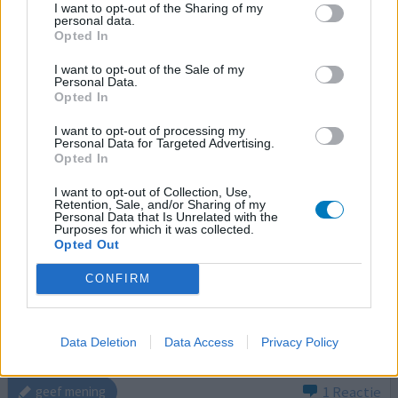
0 reacties
geef mening
I want to opt-out of the Sharing of my
personal data.
Opted In
I want to opt-out of the Sale of my
Entresto
Personal Data.
Opted In
04-11-2022 | Man | 58
sacubitril / ​valsartan
I want to opt-out of processing my
Hartfalen
Personal Data for Targeted Advertising.
Opted In
Effectiviteit
I want to opt-out of Collection, Use,
Hoeveelheid bijwerkingen
Retention, Sale, and/or Sharing of my
Personal Data that Is Unrelated with the
Purposes for which it was collected.
Hartpompkracht na ritme stoornissen nog 22% na 4
Opted Out
weken Entresto 38% . Slecht geheugen slecht autorijden
slecht slapen vreselijk moe deze klachten werden zeker
CONFIRM
niet minder maar je went eraan. Wel fietsen 3 x per week.
Toen de pomp kracht ineens zakte dubbele dosis, binnen
4 dagen helemaal van de kaart l. Trillend wakker worden.
Data Deletion
Data Access
Privacy Policy
Direct gestopt lijkt nu na 3 dagen echt veel
[lees meer...]
1 Reactie
geef mening