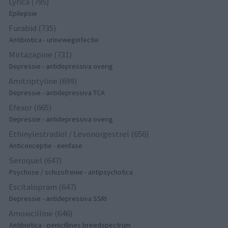
Lyrica (795)
Epilepsie
Furabid (735)
Antibiotica - urineweginfectie
Mirtazapine (731)
Depressie - antidepressiva overig
Amitriptyline (699)
Depressie - antidepressiva TCA
Efexor (665)
Depressie - antidepressiva overig
Ethinylestradiol / Levonorgestrel (656)
Anticonceptie - eenfase
Seroquel (647)
Psychose / schizofrenie - antipsychotica
Escitalopram (647)
Depressie - antidepressiva SSRI
Amoxicilline (646)
Antibiotica - penicillines breedspectrum