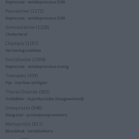
Depressie - antidepressiva SSRI
Paroxetine (1272)
Depressie - antidepressiva SSRI
Simvastatine (1228)
Cholesterol
Champix (1187)
Verslavingsziekten
Venlafaxine (1004)
Depressie - antidepressiva overig
Tramadol (939)
Pijn - morfine-achtigen
Thyrax Duotab (882)
Schildklier - hypothyroidie (traagwerkend)
Omeprazol (848)
Maagzuur - protonpompremmers
Metoprolol (817)
Bloeddruk - betablokkers