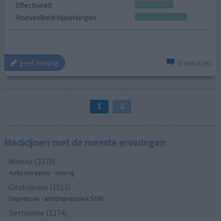
Effectiviteit
Hoeveelheid bijwerkingen
0 reacties
geef mening
1
2
Medicijnen met de meeste ervaringen
Mirena (2378)
Anticonceptie - overig
Citalopram (1513)
Depressie - antidepressiva SSRI
Sertraline (1274)