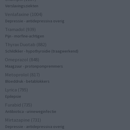
Verslavingsziekten
Venlafaxine (1004)
Depressie - antidepressiva overig
Tramadol (939)
Pijn - morfine-achtigen
Thyrax Duotab (882)
Schildklier - hypothyroidie (traagwerkend)
Omeprazol (848)
Maagzuur - protonpompremmers
Metoprolol (817)
Bloeddruk - betablokkers
Lyrica (795)
Epilepsie
Furabid (735)
Antibiotica - urineweginfectie
Mirtazapine (731)
Depressie - antidepressiva overig