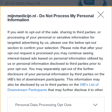
30-11-2024 | Man | 56
valsartan (80mg)
Hoge bloeddruk
mijnmedicijn.nl -
Do Not Process My Personal
Information
Effectiviteit
Hoeveelheid bijwerkingen
If you wish to opt-out of the sale, sharing to third parties, or
Bijwerkingen
processing of your personal or sensitive information for
targeted advertising by us, please use the below opt-out
vermoeidheid
doffe hoofdpijn
duizeligheid
section to confirm your selection. Please note that after your
opt-out request is processed you may continue seeing
Licht verhoogde bloeddruk 140/85 dus eerst amloddipine
interest-based ads based on personal information utilized by
5mg voor geschreven. Stomweg huisarts vertrouwd, was
us or personal information disclosed to third parties prior to
ik toen niet aan begonnen. Werkte niet echt toen
your opt-out. You may separately opt-out of the further
verhoogd naar 10mg ook geen effect toen mee gestopt
disclosure of your personal information by third parties on the
en valsartan voorgeschreven wat een troep ernstige
IAB’s list of downstream participants. This information may
vermoeidheid, hoofdpijn en duizeligheid. Geen erecktie
also be disclosed by us to third parties on the
IAB’s List of
meer (Bloeddruk smorgens keurig 115/75 na middag en
Downstream Participants
that may further disclose it to other
savo
[lees meer...]
third parties.
Personal Data Processing Opt Outs
0 reacties
geef mening