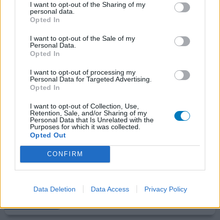
I want to opt-out of the Sharing of my
personal data.
Opted In
Valsartan
I want to opt-out of the Sale of my
17-08-2024 | Vrouw | 67
Personal Data.
valsartan (80mg)
Opted In
Hoge bloeddruk
I want to opt-out of processing my
Effectiviteit
Personal Data for Targeted Advertising.
Opted In
Hoeveelheid bijwerkingen
I want to opt-out of Collection, Use,
25 jaar propranolol geslikt voor hartritmestoornissen.
Retention, Sale, and/or Sharing of my
Personal Data that Is Unrelated with the
Daarna over op metoprolol. Bloeddruk bleef te hoog en
Purposes for which it was collected.
ritmestoornissen bleven. Amlodipine veranderde mij in 4
Opted Out
weken in een wrak dus gestopt. Toen valsartan. Slik het
CONFIRM
nu 3 weken en werkt prima bij mij. Bloeddruk mooi
gedaald,geen bijwerkingen(nog),nierfunctie ook goed.
Hopelijk blijft t zo.
Data Deletion
Data Access
Privacy Policy
0 reacties
geef mening