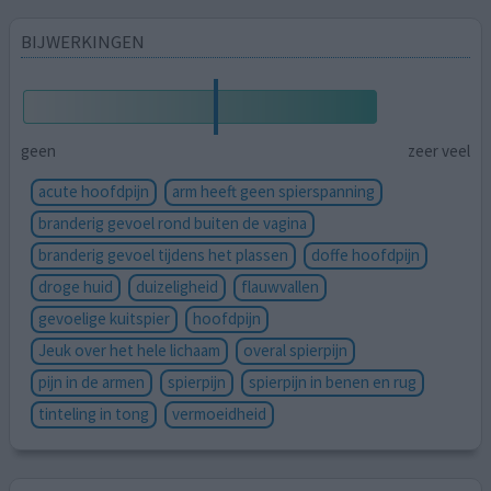
BIJWERKINGEN
geen
zeer veel
acute hoofdpijn
arm heeft geen spierspanning
branderig gevoel rond buiten de vagina
branderig gevoel tijdens het plassen
doffe hoofdpijn
droge huid
duizeligheid
flauwvallen
gevoelige kuitspier
hoofdpijn
Jeuk over het hele lichaam
overal spierpijn
pijn in de armen
spierpijn
spierpijn in benen en rug
tinteling in tong
vermoeidheid