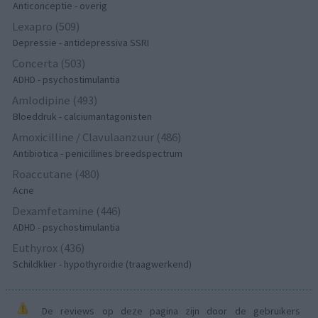
Anticonceptie - overig
Lexapro (509)
Depressie - antidepressiva SSRI
Concerta (503)
ADHD - psychostimulantia
Amlodipine (493)
Bloeddruk - calciumantagonisten
Amoxicilline / Clavulaanzuur (486)
Antibiotica - penicillines breedspectrum
Roaccutane (480)
Acne
Dexamfetamine (446)
ADHD - psychostimulantia
Euthyrox (436)
Schildklier - hypothyroidie (traagwerkend)
De reviews op deze pagina zijn door de gebruikers