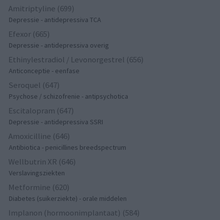
Amitriptyline (699)
Depressie - antidepressiva TCA
Efexor (665)
Depressie - antidepressiva overig
Ethinylestradiol / Levonorgestrel (656)
Anticonceptie - eenfase
Seroquel (647)
Psychose / schizofrenie - antipsychotica
Escitalopram (647)
Depressie - antidepressiva SSRI
Amoxicilline (646)
Antibiotica - penicillines breedspectrum
Wellbutrin XR (646)
Verslavingsziekten
Metformine (620)
Diabetes (suikerziekte) - orale middelen
Implanon (hormoonimplantaat) (584)