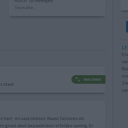
Adalat
(35 meningen)
Toon alle...
LE
Erv
van
Raa
voo
lees meer
Zie
ts staat
va
n hart- en vaatziekten. Naast factoren als
n groot deel bepaald door erfelijke aanleg. Er