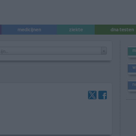
medicijnen
ziekte
dna testen
m
n...
w
n