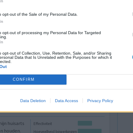
In
Effectiviteit
o opt-out of the Sale of my Personal Data.
aar na het
Hoeveelheid bijwerkingen
In
den.
heel ziek voelen. Ben direct gestopt. Na een
to opt-out of processing my Personal Data for Targeted
ing.
gd. Ik wilde de originele maar helaas word je
In
lpen en
[lees meer...]
o opt-out of Collection, Use, Retention, Sale, and/or Sharing
ersonal Data that Is Unrelated with the Purposes for which it
2 reacties
lected.
Out
CONFIRM
Data Deletion
Data Access
Privacy Policy
ijn huisarts
Effectiviteit
en houden.
Hoeveelheid bijwerkingen