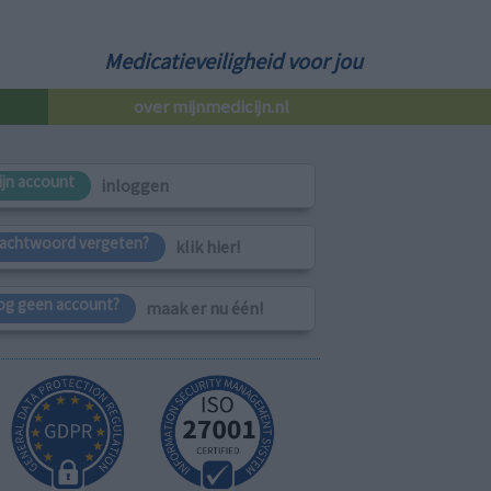
Medicatieveiligheid voor jou
over mijnmedicijn.nl
ijn account
inloggen
achtwoord vergeten?
klik hier!
og geen account?
maak er nu één!