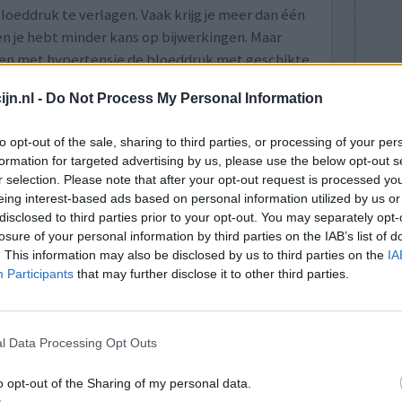
loeddruk te verlagen. Vaak krijg je meer dan één
n je hebt minder kans op bijwerkingen. Maar
nten met hypertensie de bloeddruk met geschikte
e.
jn.nl -
Do Not Process My Personal Information
an als een hulpmiddel worden ingezet om tot een
en.
to opt-out of the sale, sharing to third parties, or processing of your per
lees meer
formation for targeted advertising by us, please use the below opt-out s
r selection. Please note that after your opt-out request is processed y
eing interest-based ads based on personal information utilized by us or
disclosed to third parties prior to your opt-out. You may separately opt-
lacht
leeftijd
algehele tevredenheid
losure of your personal information by third parties on the IAB’s list of
. This information may also be disclosed by us to third parties on the
IA
3
4
5
Participants
that may further disclose it to other third parties.
l Data Processing Opt Outs
o opt-out of the Sharing of my personal data.