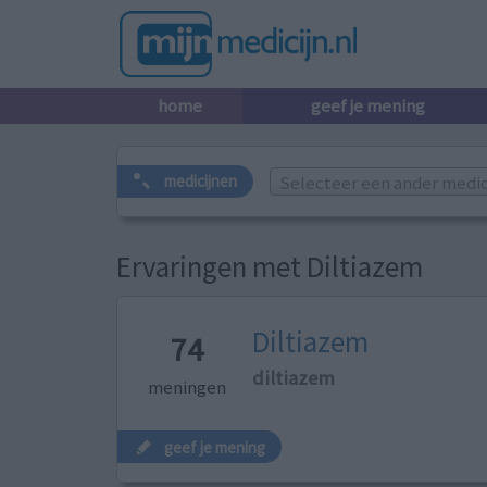
home
geef je mening
Selecteer een ander medicij
medicijnen
Ervaringen met Diltiazem
Diltiazem
74
diltiazem
meningen
geef je mening