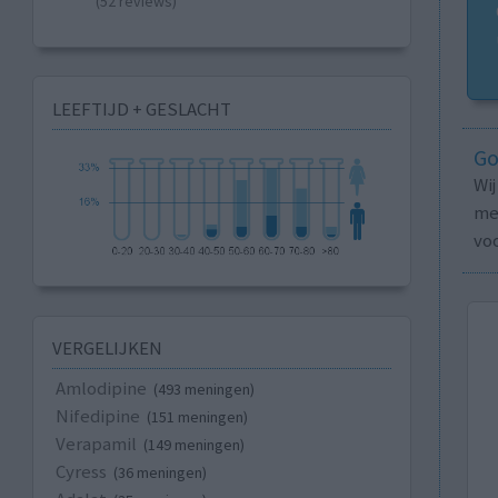
(52 reviews)
LEEFTIJD + GESLACHT
Go
Wi
med
vo
VERGELIJKEN
Amlodipine
(493 meningen)
Nifedipine
(151 meningen)
Verapamil
(149 meningen)
Cyress
(36 meningen)