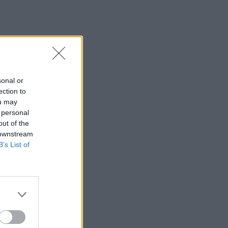
sonal or
ection to
ou may
 personal
out of the
 downstream
B’s List of