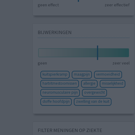
geen effect
zeer effectief
BIJWERKINGEN
geen
zeer veel
kuitspierkramp
maagpijn
vermoeidheid
hartritmestoornissen
allergie
misselijkheid
neuromusculaire pijn
overgewicht
doffe hoofdpijn
zwelling van de kuit
FILTER MENINGEN OP ZIEKTE