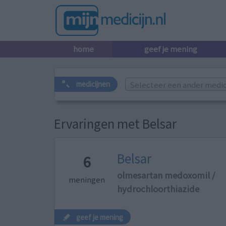
home
geef je mening
Selecteer een ander medicij
medicijnen
Ervaringen met Belsar
Belsar
6
olmesartan medoxomil /
meningen
hydrochloorthiazide
geef je mening