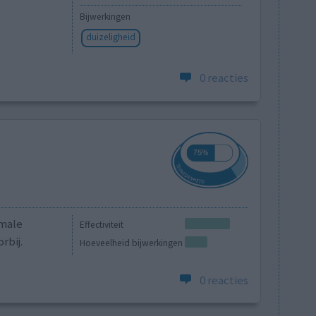
Bijwerkingen
duizeligheid
0 reacties
rmale
Effectiviteit
rbij.
Hoeveelheid bijwerkingen
0 reacties