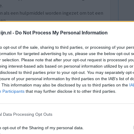
e.
an als een hulpmiddel worden ingezet om tot een
en.
lees meer
jn.nl -
Do Not Process My Personal Information
to opt-out of the sale, sharing to third parties, or processing of your per
lacht
leeftijd
algehele tevredenheid
formation for targeted advertising by us, please use the below opt-out s
r selection. Please note that after your opt-out request is processed y
eing interest-based ads based on personal information utilized by us or
1
disclosed to third parties prior to your opt-out. You may separately opt-
losure of your personal information by third parties on the IAB’s list of
. This information may also be disclosed by us to third parties on the
IA
Participants
that may further disclose it to other third parties.
5mg)
l Data Processing Opt Outs
dag begon
Effectiviteit
o opt-out of the Sharing of my personal data.
itten.
Hoeveelheid bijwerkingen