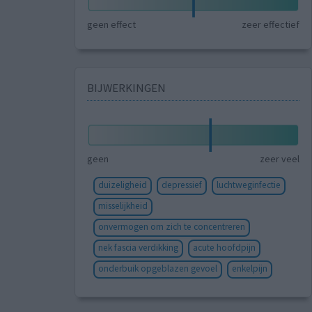
geen effect
zeer effectief
BIJWERKINGEN
geen
zeer veel
duizeligheid
depressief
luchtweginfectie
misselijkheid
onvermogen om zich te concentreren
nek fascia verdikking
acute hoofdpijn
onderbuik opgeblazen gevoel
enkelpijn