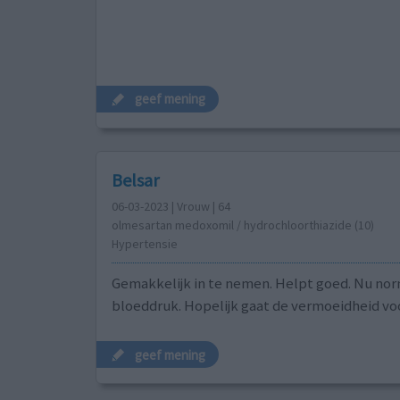
geef mening
Belsar
06-03-2023 | Vrouw | 64
olmesartan medoxomil / hydrochloorthiazide (10)
Hypertensie
Gemakkelijk in te nemen. Helpt goed. Nu no
bloeddruk. Hopelijk gaat de vermoeidheid voo
geef mening