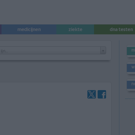
medicijnen
ziekte
dna testen
m
n...
w
n