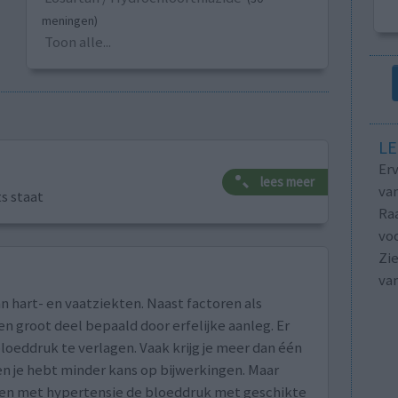
meningen)
Toon alle...
LE
Erv
lees meer
van
ts staat
Raa
voo
Zie
va
n hart- en vaatziekten. Naast factoren als
n groot deel bepaald door erfelijke aanleg. Er
loeddruk te verlagen. Vaak krijg je meer dan één
n je hebt minder kans op bijwerkingen. Maar
nten met hypertensie de bloeddruk met geschikte