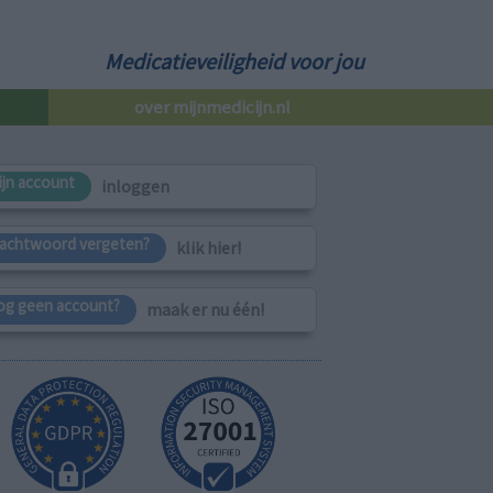
Medicatieveiligheid voor jou
over mijnmedicijn.nl
ijn account
inloggen
achtwoord vergeten?
klik hier!
og geen account?
maak er nu één!