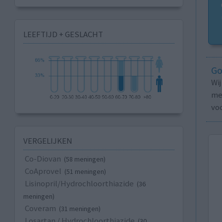
LEEFTIJD + GESLACHT
Go
Wi
med
vo
VERGELIJKEN
Co-Diovan
(58 meningen)
CoAprovel
(51 meningen)
Lisinopril/Hydrochloorthiazide
(36
meningen)
Coveram
(31 meningen)
Losartan / Hydrochloorthiazide
(30