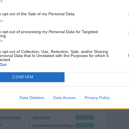
In
id. Ik
Bijwerkingen
 straat te
o opt-out of the Sale of my Personal Data.
luchtweginfectie
depressief
erslicht zag
In
misselijkheid
oen per
to opt-out of processing my Personal Data for Targeted
jn
onvermogen om zich te concentreren
ing.
In
duizeligheid
o opt-out of Collection, Use, Retention, Sale, and/or Sharing
ersonal Data that Is Unrelated with the Purposes for which it
0 reacties
lected.
Out
CONFIRM
Data Deletion
Data Access
Privacy Policy
g)
sheid pijn
Effectiviteit
n
Hoeveelheid bijwerkingen