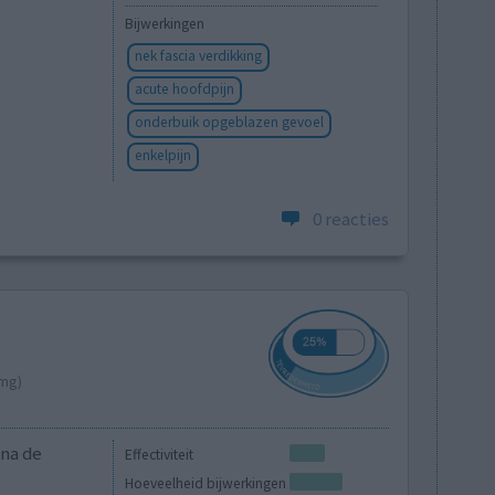
Bijwerkingen
nek fascia verdikking
acute hoofdpijn
onderbuik opgeblazen gevoel
enkelpijn
0 reacties
5mg)
 na de
Effectiviteit
Hoeveelheid bijwerkingen