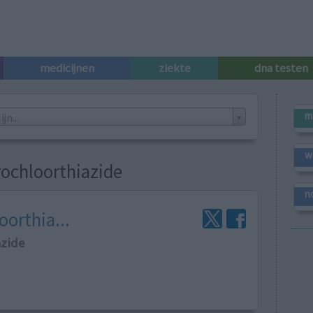
medicijnen
ziekte
dna testen
m
n...
w
ochloorthiazide
n
orthia...
azide