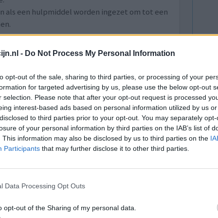
an als een hulpmiddel worden ingezet om tot een
en.
lees meer
jn.nl -
Do Not Process My Personal Information
lacht
leeftijd
algehele tevredenheid
to opt-out of the sale, sharing to third parties, or processing of your per
formation for targeted advertising by us, please use the below opt-out s
r selection. Please note that after your opt-out request is processed y
1
eing interest-based ads based on personal information utilized by us or
disclosed to third parties prior to your opt-out. You may separately opt-
losure of your personal information by third parties on the IAB’s list of
. This information may also be disclosed by us to third parties on the
IA
Participants
that may further disclose it to other third parties.
l Data Processing Opt Outs
ptopril
Effectiviteit
aags een
Hoeveelheid bijwerkingen
o opt-out of the Sharing of my personal data.
el eens