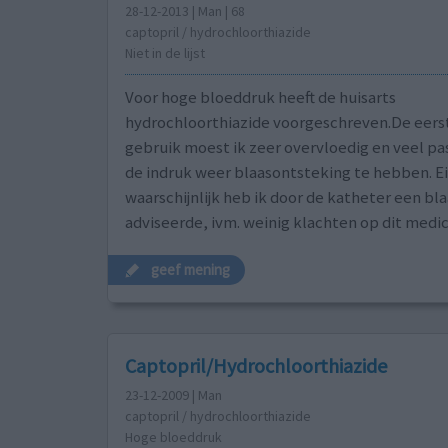
28-12-2013 | Man | 68
captopril / hydrochloorthiazide
Niet in de lijst
Voor hoge bloeddruk heeft de huisarts
hydrochloorthiazide voorgeschreven.De eers
gebruik moest ik zeer overvloedig en veel pa
de indruk weer blaasontsteking te hebben. Ei
waarschijnlijk heb ik door de katheter een b
adviseerde, ivm. weinig klachten op dit medic
geef mening
Captopril/Hydrochloorthiazide
23-12-2009 | Man
captopril / hydrochloorthiazide
Hoge bloeddruk