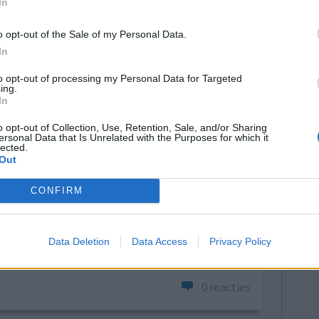
In
 beschuit of appelmoes. Gebruik nu ruim 1 jaar.
gen maar doet niets aan mijn veel te hoge bloeddruk.
o opt-out of the Sale of my Personal Data.
In
to opt-out of processing my Personal Data for Targeted
0 reacties
ing.
In
o opt-out of Collection, Use, Retention, Sale, and/or Sharing
ersonal Data that Is Unrelated with the Purposes for which it
lected.
Out
CONFIRM
Effectiviteit
Data Deletion
Data Access
Privacy Policy
Hoeveelheid bijwerkingen
0 reacties