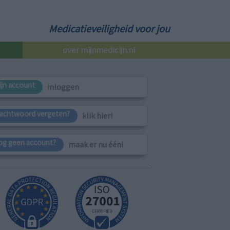
Medicatieveiligheid voor jou
over mijnmedicijn.nl
ijn account
inloggen
achtwoord vergeten?
klik hier!
og geen account?
maak er nu één!