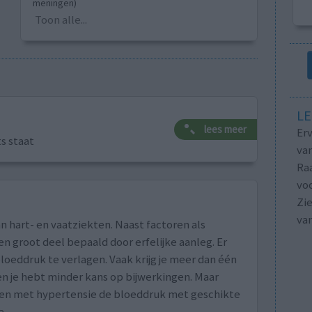
meningen)
Toon alle...
LE
lees meer
Erv
ts staat
van
Raa
voo
Zie
va
n hart- en vaatziekten. Naast factoren als
n groot deel bepaald door erfelijke aanleg. Er
loeddruk te verlagen. Vaak krijg je meer dan één
n je hebt minder kans op bijwerkingen. Maar
nten met hypertensie de bloeddruk met geschikte
e.