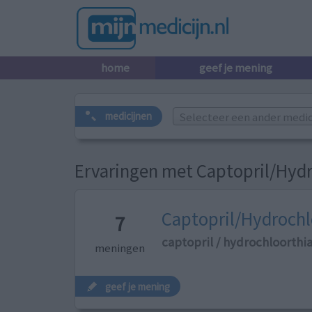
home
geef je mening
Selecteer een ander medicij
medicijnen
Ervaringen met Captopril/Hydr
Captopril/Hydrochlo
7
captopril / hydrochloorthi
meningen
geef je mening