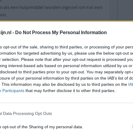
an als een hulpmiddel worden ingezet om tot een
en.
lees meer
jn.nl -
Do Not Process My Personal Information
lacht
leeftijd
algehele tevredenheid
to opt-out of the sale, sharing to third parties, or processing of your per
formation for targeted advertising by us, please use the below opt-out s
r selection. Please note that after your opt-out request is processed y
1
eing interest-based ads based on personal information utilized by us or
disclosed to third parties prior to your opt-out. You may separately opt-
losure of your personal information by third parties on the IAB’s list of
. This information may also be disclosed by us to third parties on the
IA
Participants
that may further disclose it to other third parties.
l Data Processing Opt Outs
n goed, de
Effectiviteit
 problemen
Hoeveelheid bijwerkingen
o opt-out of the Sharing of my personal data.
 Nederland