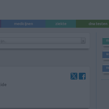
medicijnen
ziekte
dna testen
m
n...
w
n
zide