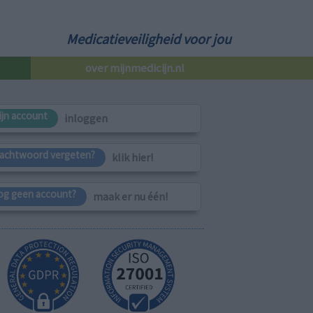
Medicatieveiligheid voor jou
over mijnmedicijn.nl
ijn account
inloggen
achtwoord vergeten?
klik hier!
og geen account?
maak er nu één!