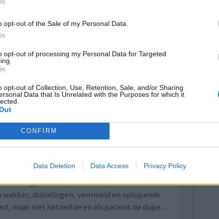
In
ets verteld, maar aan de werking merkte ik dat er
er achter dat cozaar via een paralelverkoop werd
o opt-out of the Sale of my Personal Data.
In
to opt-out of processing my Personal Data for Targeted
0 reacties
ing.
In
o opt-out of Collection, Use, Retention, Sale, and/or Sharing
ersonal Data that Is Unrelated with the Purposes for which it
lected.
Out
CONFIRM
e lage
Effectiviteit
Data Deletion
Data Access
Privacy Policy
ie per dag
Hoeveelheid bijwerkingen
saandrang,
en wakker, duizelingen, vermoeid en oplopende
, maar niet hetzelfde en als patient de dupe....