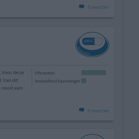
0 reacties
. Voor deze
Effectiviteit
. Van dit
Hoeveelheid bijwerkingen
k nooit een
0 reacties