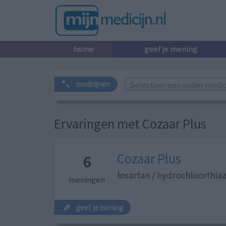
home
geef je mening
Selecteer een ander medicij
medicijnen
Ervaringen met Cozaar Plus
Cozaar Plus
6
losartan / hydrochloorthia
meningen
geef je mening