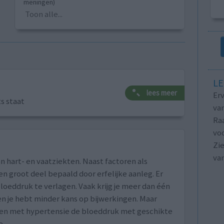
meningen)
Toon alle...
LE
lees meer
Erv
ts staat
van
Raa
voo
Zie
va
n hart- en vaatziekten. Naast factoren als
n groot deel bepaald door erfelijke aanleg. Er
loeddruk te verlagen. Vaak krijg je meer dan één
n je hebt minder kans op bijwerkingen. Maar
nten met hypertensie de bloeddruk met geschikte
e.