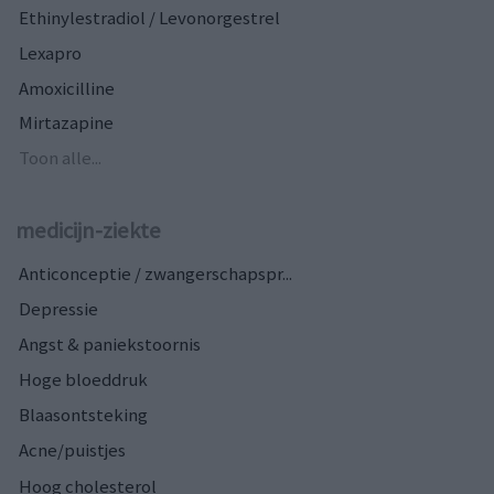
Ethinylestradiol / Levonorgestrel
Lexapro
Amoxicilline
Mirtazapine
Toon alle...
medicijn-ziekte
Anticonceptie / zwangerschapspr...
Depressie
Angst & paniekstoornis
Hoge bloeddruk
Blaasontsteking
Acne/puistjes
Hoog cholesterol