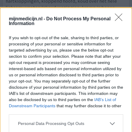
hartkloppingen, kloppend hoofd, koud over het hele
lichaam , voeten ijskoud. wazig zien, kramp in benen.
droge keel, vaak naar toilet. winderigheid. kon dingen
mijnmedicijn.nl -
Do Not Process My Personal
niet goed onder woorden krijgen. meeste klachten
Information
verdwenen na
[lees meer...]
If you wish to opt-out of the sale, sharing to third parties, or
0 reacties
geef mening
processing of your personal or sensitive information for
targeted advertising by us, please use the below opt-out
section to confirm your selection. Please note that after your
Enalapril / Hydrochloorthiazide
opt-out request is processed you may continue seeing
interest-based ads based on personal information utilized by
11-04-2012 | Vrouw | 66
us or personal information disclosed to third parties prior to
enalapril / hydrochloorthiazide
your opt-out. You may separately opt-out of the further
Hypertensie
disclosure of your personal information by third parties on the
IAB’s list of downstream participants. This information may
Effectiviteit
also be disclosed by us to third parties on the
IAB’s List of
Hoeveelheid bijwerkingen
Downstream Participants
that may further disclose it to other
third parties.
Slik dit voor hoge bloeddruk. Bijwerkingen: 's Nachts
kuitkramp in beide benen en enorme jeuk en rode
Personal Data Processing Opt Outs
vlekken op beide benen. Suffigheid.