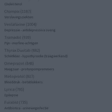
Cholesterol
Champix (1187)
Verslavingsziekten
Venlafaxine (1004)
Depressie - antidepressiva overig
Tramadol (939)
Pijn - morfine-achtigen
Thyrax Duotab (882)
Schildklier - hypothyroidie (traagwerkend)
Omeprazol (848)
Maagzuur - protonpompremmers
Metoprolol (817)
Bloeddruk - betablokkers
Lyrica (795)
Epilepsie
Furabid (735)
Antibiotica - urineweginfectie