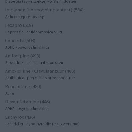
Diabetes (suikerziekte) - orale middelen
Implanon (hormoonimplantaat) (584)
Anticonceptie - overig
Lexapro (509)
Depressie - antidepressiva SSRI
Concerta (503)
ADHD - psychostimulantia
Amlodipine (493)
Bloeddruk - calciumantagonisten
Amoxicilline / Clavulaanzuur (486)
Antibiotica - penicillines breedspectrum
Roaccutane (480)
Acne
Dexamfetamine (446)
ADHD - psychostimulantia
Euthyrox (436)
Schildklier - hypothyroidie (traagwerkend)