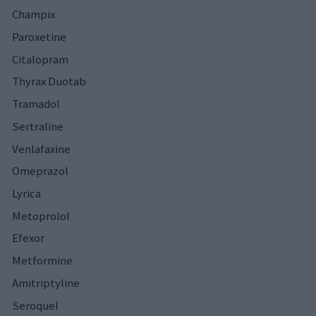
Champix
Paroxetine
Citalopram
Thyrax Duotab
Tramadol
Sertraline
Venlafaxine
Omeprazol
Lyrica
Metoprolol
Efexor
Metformine
Amitriptyline
Seroquel