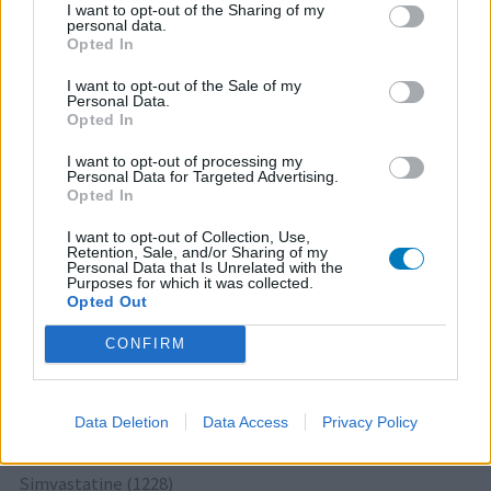
I want to opt-out of the Sharing of my
personal data.
0 reacties
geef mening
Opted In
I want to opt-out of the Sale of my
Personal Data.
Opted In
1
I want to opt-out of processing my
Personal Data for Targeted Advertising.
Opted In
Medicijnen met de meeste ervaringen
I want to opt-out of Collection, Use,
Retention, Sale, and/or Sharing of my
Mirena (2378)
Personal Data that Is Unrelated with the
Anticonceptie - overig
Purposes for which it was collected.
Opted Out
Citalopram (1513)
Depressie - antidepressiva SSRI
CONFIRM
Sertraline (1274)
Depressie - antidepressiva SSRI
Data Deletion
Data Access
Privacy Policy
Paroxetine (1272)
Depressie - antidepressiva SSRI
Simvastatine (1228)