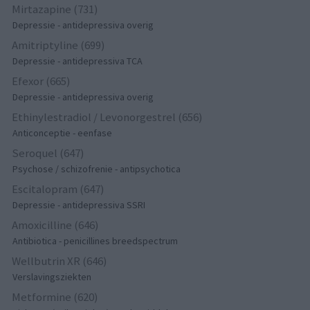
Mirtazapine (731)
Depressie - antidepressiva overig
Amitriptyline (699)
Depressie - antidepressiva TCA
Efexor (665)
Depressie - antidepressiva overig
Ethinylestradiol / Levonorgestrel (656)
Anticonceptie - eenfase
Seroquel (647)
Psychose / schizofrenie - antipsychotica
Escitalopram (647)
Depressie - antidepressiva SSRI
Amoxicilline (646)
Antibiotica - penicillines breedspectrum
Wellbutrin XR (646)
Verslavingsziekten
Metformine (620)