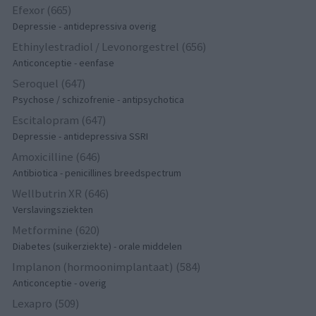
Efexor (665)
Depressie - antidepressiva overig
Ethinylestradiol / Levonorgestrel (656)
Anticonceptie - eenfase
Seroquel (647)
Psychose / schizofrenie - antipsychotica
Escitalopram (647)
Depressie - antidepressiva SSRI
Amoxicilline (646)
Antibiotica - penicillines breedspectrum
Wellbutrin XR (646)
Verslavingsziekten
Metformine (620)
Diabetes (suikerziekte) - orale middelen
Implanon (hormoonimplantaat) (584)
Anticonceptie - overig
Lexapro (509)