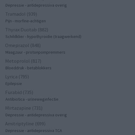
Depressie - antidepressiva overig
Tramadol (939)
Pijn - morfine-achtigen
Thyrax Duotab (882)
Schildklier - hypothyroidie (traagwerkend)
Omeprazol (848)
Maagzuur - protonpompremmers
Metoprolol (817)
Bloeddruk - betablokkers
Lyrica (795)
Epilepsie
Furabid (735)
Antibiotica - urineweginfectie
Mirtazapine (731)
Depressie - antidepressiva overig
Amitriptyline (699)
Depressie - antidepressiva TCA