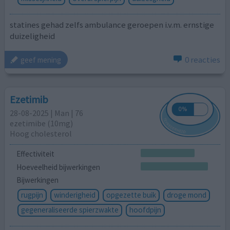
statines gehad zelfs ambulance geroepen i.v.m. ernstige
duizeligheid
0 reacties
geef mening
Ezetimib
28-08-2025 | Man | 76
ezetimibe (10mg)
Hoog cholesterol
Effectiviteit
Hoeveelheid bijwerkingen
Bijwerkingen
rugpijn
winderigheid
opgezette buik
droge mond
gegeneraliseerde spierzwakte
hoofdpijn