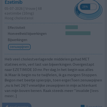
Ezetimib
05-07-2026 | Vrouw | 68
ezetimibe (10mg)
Hoog cholesterol
Effectiviteit
Hoeveelheid bijwerkingen
Bijwerkingen
zenuwpijnen
Heb veel cholestverlagende middelen gehad MET
statines erin, verl last van bijwerkingen. Overgestapt
naar EZETIMIDE 10 mr. Per dag.In het begin was alles
ik.Maar ik begin nu te twijfelen, ik ga morgen Stoppen.
Begon met beetje spierpijn, toen erger.Toen zenuwpijnen
,nu is het 24/7 vreselijke zeuwpijnen in mijn achterkant
van mijn boven benen. Raak steeds meer "invalide
[lees
meer...]
0 reacties
geef mening