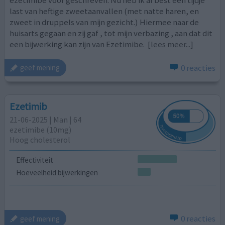
ezetimibe voor geschreven. Nu heb ik al best een tijdje
last van heftige zweetaanvallen (met natte haren, en
zweet in druppels van mijn gezicht.) Hiermee naar de
huisarts gegaan en zij gaf , tot mijn verbazing , aan dat dit
een bijwerking kan zijn van Ezetimibe.
[lees meer...]
0 reacties
geef mening
Ezetimib
21-06-2025 | Man | 64
ezetimibe (10mg)
Hoog cholesterol
Effectiviteit
Hoeveelheid bijwerkingen
0 reacties
geef mening