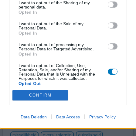
I want to opt-out of the Sharing of my
spiertrekkingen in de schouder
spierkramp
personal data.
spierkrampen in de rug
Opted In
I want to opt-out of the Sale of my
Gebruik dit naast Rosuvastatine. Ben met Ezetimibe
Personal Data.
Opted In
gestopt vanwege spierkrampen in de borst en in het
schouderblad. Ook pijn in de lage rug.
I want to opt-out of processing my
Personal Data for Targeted Advertising.
Opted In
0 reacties
geef mening
I want to opt-out of Collection, Use,
Retention, Sale, and/or Sharing of my
Personal Data that Is Unrelated with the
Ezetimib
Purposes for which it was collected.
Opted Out
09-09-2025 | Vrouw | 77
ezetimibe (10mg)
CONFIRM
Hoog cholesterol
Effectiviteit
Data Deletion
Data Access
Privacy Policy
Hoeveelheid bijwerkingen
Bijwerkingen
misselijkheid
overal spierpijn
duizeligheid