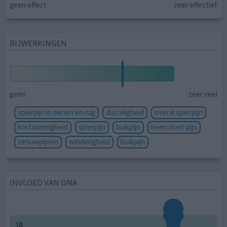
geen effect
zeer effectief
BIJWERKINGEN
geen
zeer veel
spierpijn in benen en rug
duizeligheid
overal spierpijn
kortademigheid
spierpijn
buikpijn
been doet pijn
zenuwpijnen
winderigheid
buikpijn
INVLOED VAN DNA
JA