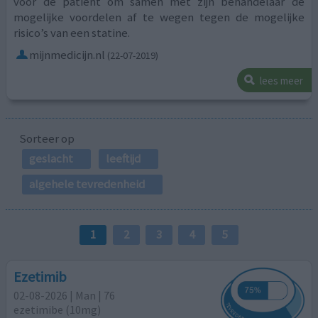
voor de patiënt om samen met zijn behandelaar de
mogelijke voordelen af te wegen tegen de mogelijke
risico’s van een statine.
mijnmedicijn.nl
(22-07-2019)
lees meer
Sorteer op
geslacht
leeftijd
algehele tevredenheid
1
2
3
4
5
Ezetimib
02-08-2026 | Man | 76
ezetimibe (10mg)