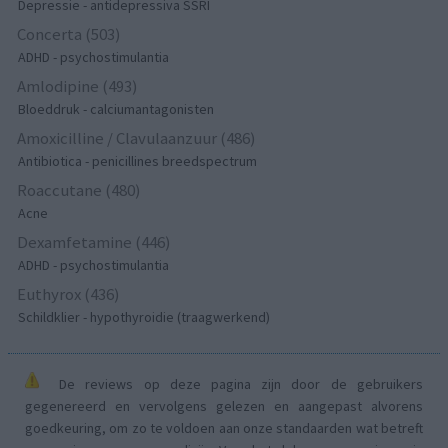
Depressie - antidepressiva SSRI
Concerta (503)
ADHD - psychostimulantia
Amlodipine (493)
Bloeddruk - calciumantagonisten
Amoxicilline / Clavulaanzuur (486)
Antibiotica - penicillines breedspectrum
Roaccutane (480)
Acne
Dexamfetamine (446)
ADHD - psychostimulantia
Euthyrox (436)
Schildklier - hypothyroidie (traagwerkend)
De reviews op deze pagina zijn door de gebruikers
gegenereerd en vervolgens gelezen en aangepast alvorens
goedkeuring, om zo te voldoen aan onze standaarden wat betreft