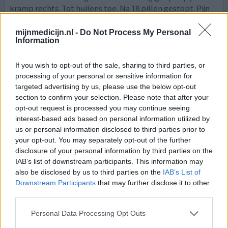
kramp rechts. Tot huilens toe. Na 18 pillen gestopt. Pijn
bleef nog zeker 4 maanden voortduren. Toen
Atorvastatine geprobeerd. Na 1 pil (!!) meteen gestopt.
mijnmedicijn.nl -
Do Not Process My Personal
Information
Want zelfde pijnen. Maanden later gestart met
Ezetibime. Ook drama. Veel rugpijn, hoofdpijn en
obstipatie. Na 2 pillen meteen gestopt. Alle pijnen
If you wish to opt-out of the sale, sharing to third parties, or
gelukkig na 3 da
[lees meer...]
processing of your personal or sensitive information for
targeted advertising by us, please use the below opt-out
section to confirm your selection. Please note that after your
0 reacties
geef mening
opt-out request is processed you may continue seeing
interest-based ads based on personal information utilized by
us or personal information disclosed to third parties prior to
Ezetimib
your opt-out. You may separately opt-out of the further
disclosure of your personal information by third parties on the
17-11-2025 | Man | 49
ezetimibe (10mg)
IAB’s list of downstream participants. This information may
Cholesterol
also be disclosed by us to third parties on the
IAB’s List of
Downstream Participants
that may further disclose it to other
Effectiviteit
third parties.
Hoeveelheid bijwerkingen
Personal Data Processing Opt Outs
Bijwerkingen