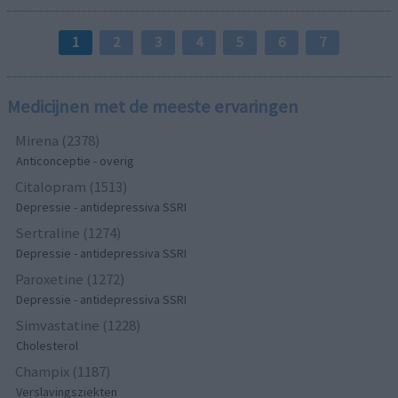
1
2
3
4
5
6
7
Medicijnen met de meeste ervaringen
Mirena (2378)
Anticonceptie - overig
Citalopram (1513)
Depressie - antidepressiva SSRI
Sertraline (1274)
Depressie - antidepressiva SSRI
Paroxetine (1272)
Depressie - antidepressiva SSRI
Simvastatine (1228)
Cholesterol
Champix (1187)
Verslavingsziekten