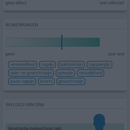
geen effect
zeer effectief
BIJWERKINGEN
geen
zeer veel
vermoeidheid
rugpijn
buikspierpijn
rugspierpijn
spier- en gewrichtspijn
spierpijn
misselijkheid
acute rugpijn
koorts
gewrichtspijn
INVLOED VAN DNA
Genetische invloed (nog) niet