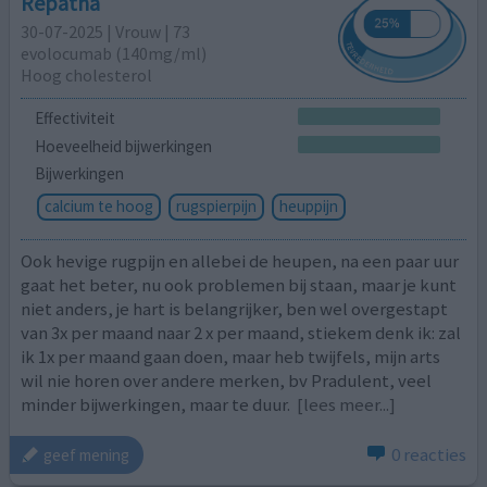
Repatha
30-07-2025 | Vrouw | 73
evolocumab (140mg/ml)
Hoog cholesterol
Effectiviteit
Hoeveelheid bijwerkingen
Bijwerkingen
calcium te hoog
rugspierpijn
heuppijn
Ook hevige rugpijn en allebei de heupen, na een paar uur
gaat het beter, nu ook problemen bij staan, maar je kunt
niet anders, je hart is belangrijker, ben wel overgestapt
van 3x per maand naar 2 x per maand, stiekem denk ik: zal
ik 1x per maand gaan doen, maar heb twijfels, mijn arts
wil nie horen over andere merken, bv Pradulent, veel
minder bijwerkingen, maar te duur.
[lees meer...]
0 reacties
geef mening