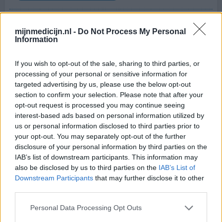
Wegens statinenintolerantie voorgeschreven. Gestart in
september 2025. De eerste weken ging het goed. Op
mijnmedicijn.nl -
Do Not Process My Personal
Information
buikpijn, diarree en obstipatie na weinig klachten. In de
loop van de weken kreeg ik sluipenderwijs steeds meer
klachten. Voor het eerst van mijn leven een
If you wish to opt-out of the sale, sharing to third parties, or
blaasontstekking. niezen, permanent verkouden,
processing of your personal or sensitive information for
gevolgd door bronchitis. Mijn linkerbeen is lich spastisch.
targeted advertising by us, please use the below opt-out
Dat wer
[lees meer...]
section to confirm your selection. Please note that after your
opt-out request is processed you may continue seeing
interest-based ads based on personal information utilized by
0 reacties
geef mening
us or personal information disclosed to third parties prior to
your opt-out. You may separately opt-out of the further
disclosure of your personal information by third parties on the
Repatha
IAB’s list of downstream participants. This information may
also be disclosed by us to third parties on the
IAB’s List of
07-12-2025 | Man | 74
Downstream Participants
that may further disclose it to other
evolocumab (75)
third parties.
Hoog cholesterol
Personal Data Processing Opt Outs
Effectiviteit
Hoeveelheid bijwerkingen