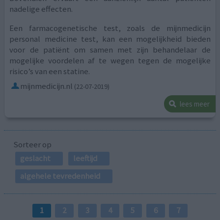
nadelige effecten.
Een farmacogenetische test, zoals de mijnmedicijn
personal medicine test, kan een mogelijkheid bieden
voor de patiënt om samen met zijn behandelaar de
mogelijke voordelen af te wegen tegen de mogelijke
risico’s van een statine.
mijnmedicijn.nl
(22-07-2019)
lees meer
Sorteer op
geslacht
leeftijd
algehele tevredenheid
1
2
3
4
5
6
7