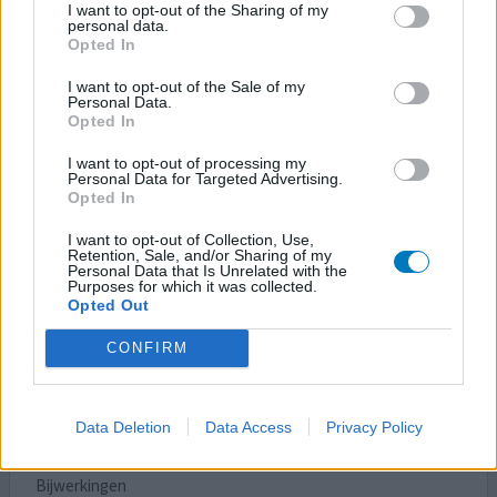
I want to opt-out of the Sharing of my
personal data.
Bijwerkingen
Opted In
diarree
overal spierpijn
vermoeidheid
kriebelige keel
I want to opt-out of the Sale of my
slapeloosheid
hoofdpijn in achterhoofd
Personal Data.
Opted In
hoog golesterol maar hier over bestaan ook veel
I want to opt-out of processing my
meningen wat goed en slecht is. geen duidelijk gegeven.
Personal Data for Targeted Advertising.
Opted In
0 reacties
geef mening
I want to opt-out of Collection, Use,
Retention, Sale, and/or Sharing of my
Personal Data that Is Unrelated with the
Purposes for which it was collected.
Opted Out
Repatha
30-10-2025 | Man | 67
CONFIRM
evolocumab (140mg/ml)
Hoog cholesterol
Effectiviteit
Data Deletion
Data Access
Privacy Policy
Hoeveelheid bijwerkingen
Bijwerkingen