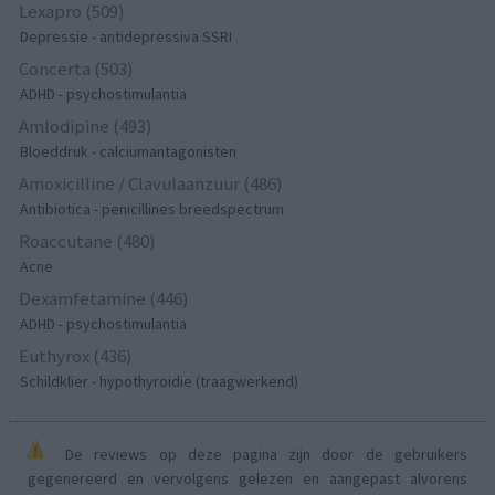
Lexapro (509)
Depressie - antidepressiva SSRI
Concerta (503)
ADHD - psychostimulantia
Amlodipine (493)
Bloeddruk - calciumantagonisten
Amoxicilline / Clavulaanzuur (486)
Antibiotica - penicillines breedspectrum
Roaccutane (480)
Acne
Dexamfetamine (446)
ADHD - psychostimulantia
Euthyrox (436)
Schildklier - hypothyroidie (traagwerkend)
De reviews op deze pagina zijn door de gebruikers
gegenereerd en vervolgens gelezen en aangepast alvorens