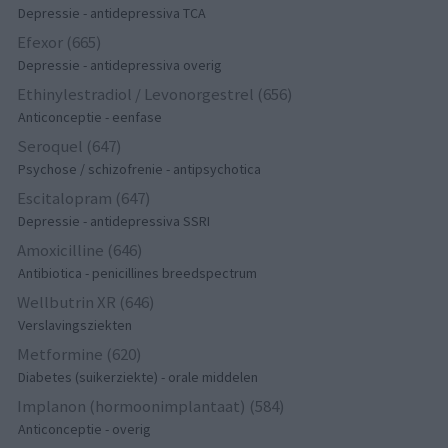
Depressie - antidepressiva TCA
Efexor (665)
Depressie - antidepressiva overig
Ethinylestradiol / Levonorgestrel (656)
Anticonceptie - eenfase
Seroquel (647)
Psychose / schizofrenie - antipsychotica
Escitalopram (647)
Depressie - antidepressiva SSRI
Amoxicilline (646)
Antibiotica - penicillines breedspectrum
Wellbutrin XR (646)
Verslavingsziekten
Metformine (620)
Diabetes (suikerziekte) - orale middelen
Implanon (hormoonimplantaat) (584)
Anticonceptie - overig