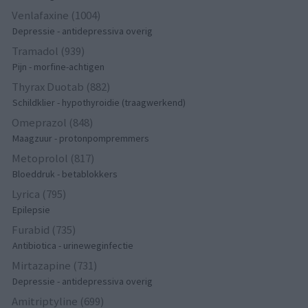
Venlafaxine (1004)
Depressie - antidepressiva overig
Tramadol (939)
Pijn - morfine-achtigen
Thyrax Duotab (882)
Schildklier - hypothyroidie (traagwerkend)
Omeprazol (848)
Maagzuur - protonpompremmers
Metoprolol (817)
Bloeddruk - betablokkers
Lyrica (795)
Epilepsie
Furabid (735)
Antibiotica - urineweginfectie
Mirtazapine (731)
Depressie - antidepressiva overig
Amitriptyline (699)