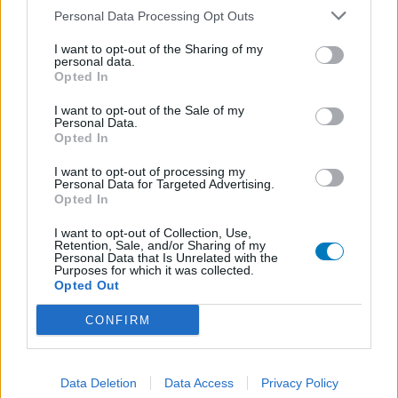
Depressie - antidepressiva overig
Personal Data Processing Opt Outs
Amitriptyline (699)
I want to opt-out of the Sharing of my
Depressie - antidepressiva TCA
personal data.
Opted In
Efexor (665)
Depressie - antidepressiva overig
I want to opt-out of the Sale of my
Personal Data.
Ethinylestradiol / Levonorgestrel (656)
Opted In
Anticonceptie - eenfase
I want to opt-out of processing my
Seroquel (647)
Personal Data for Targeted Advertising.
Psychose / schizofrenie - antipsychotica
Opted In
Escitalopram (647)
I want to opt-out of Collection, Use,
Depressie - antidepressiva SSRI
Retention, Sale, and/or Sharing of my
Personal Data that Is Unrelated with the
Amoxicilline (646)
Purposes for which it was collected.
Opted Out
Antibiotica - penicillines breedspectrum
Wellbutrin XR (646)
CONFIRM
Verslavingsziekten
Metformine (620)
Diabetes (suikerziekte) - orale middelen
Data Deletion
Data Access
Privacy Policy