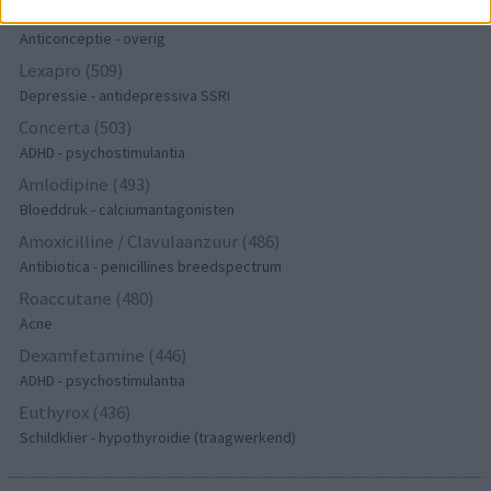
Implanon (hormoonimplantaat) (584)
Anticonceptie - overig
Lexapro (509)
Depressie - antidepressiva SSRI
Concerta (503)
ADHD - psychostimulantia
Amlodipine (493)
Bloeddruk - calciumantagonisten
Amoxicilline / Clavulaanzuur (486)
Antibiotica - penicillines breedspectrum
Roaccutane (480)
Acne
Dexamfetamine (446)
ADHD - psychostimulantia
Euthyrox (436)
Schildklier - hypothyroidie (traagwerkend)