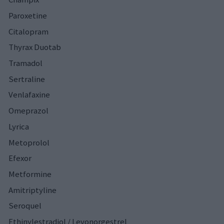
Paroxetine
Citalopram
Thyrax Duotab
Tramadol
Sertraline
Venlafaxine
Omeprazol
Lyrica
Metoprolol
Efexor
Metformine
Amitriptyline
Seroquel
Ethinylestradiol / Levonorgestrel