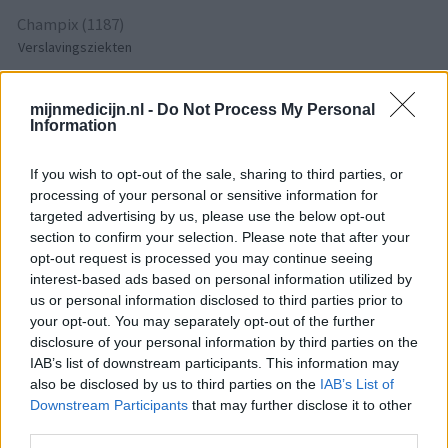
Champix (1187)
Verslavingsziekten
Venlafaxine (1004)
Depressie - antidepressiva overig
mijnmedicijn.nl -
Do Not Process My Personal
Tramadol (939)
Information
Pijn - morfine-achtigen
If you wish to opt-out of the sale, sharing to third parties, or
Thyrax Duotab (882)
processing of your personal or sensitive information for
Schildklier - hypothyroidie (traagwerkend)
targeted advertising by us, please use the below opt-out
Omeprazol (848)
section to confirm your selection. Please note that after your
Maagzuur - protonpompremmers
opt-out request is processed you may continue seeing
interest-based ads based on personal information utilized by
Metoprolol (817)
us or personal information disclosed to third parties prior to
Bloeddruk - betablokkers
your opt-out. You may separately opt-out of the further
Lyrica (795)
disclosure of your personal information by third parties on the
Epilepsie
IAB’s list of downstream participants. This information may
also be disclosed by us to third parties on the
IAB’s List of
Furabid (735)
Downstream Participants
that may further disclose it to other
Antibiotica - urineweginfectie
third parties.
Mirtazapine (731)