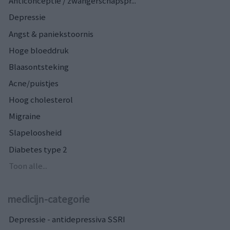
Anticonceptie / zwangerschapspr...
Depressie
Angst & paniekstoornis
Hoge bloeddruk
Blaasontsteking
Acne/puistjes
Hoog cholesterol
Migraine
Slapeloosheid
Diabetes type 2
Toon alle...
medicijn-categorie
Depressie - antidepressiva SSRI