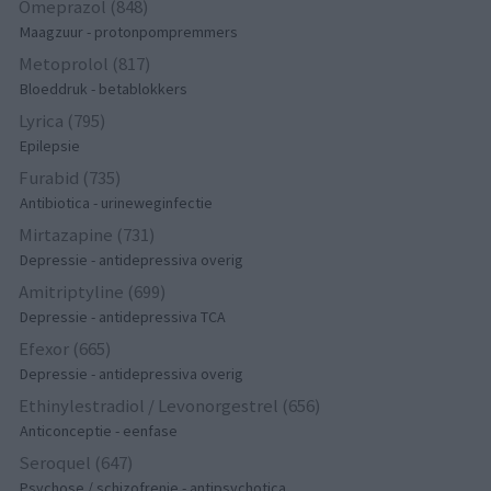
Omeprazol (848)
Maagzuur - protonpompremmers
Metoprolol (817)
Bloeddruk - betablokkers
Lyrica (795)
Epilepsie
Furabid (735)
Antibiotica - urineweginfectie
Mirtazapine (731)
Depressie - antidepressiva overig
Amitriptyline (699)
Depressie - antidepressiva TCA
Efexor (665)
Depressie - antidepressiva overig
Ethinylestradiol / Levonorgestrel (656)
Anticonceptie - eenfase
Seroquel (647)
Psychose / schizofrenie - antipsychotica