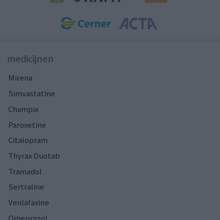
medicijnen
Mirena
Simvastatine
Champix
Paroxetine
Citalopram
Thyrax Duotab
Tramadol
Sertraline
Venlafaxine
Omeprazol