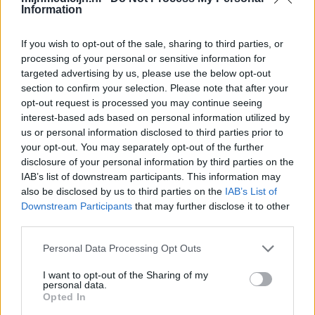
Information
Antibiotica - penicillines breedspectrum
Roaccutane (480)
If you wish to opt-out of the sale, sharing to third parties, or
Acne
processing of your personal or sensitive information for
Dexamfetamine (446)
targeted advertising by us, please use the below opt-out
ADHD - psychostimulantia
section to confirm your selection. Please note that after your
opt-out request is processed you may continue seeing
Euthyrox (436)
interest-based ads based on personal information utilized by
Schildklier - hypothyroidie (traagwerkend)
us or personal information disclosed to third parties prior to
your opt-out. You may separately opt-out of the further
disclosure of your personal information by third parties on the
De reviews op deze pagina zijn door de gebruikers
IAB’s list of downstream participants. This information may
gegenereerd en vervolgens gelezen en aangepast alvorens
also be disclosed by us to third parties on the
IAB’s List of
goedkeuring, om zo te voldoen aan onze standaarden wat betreft
Downstream Participants
that may further disclose it to other
een review voor een medicijn. Voor het delen van ervaringen is
third parties.
geen medische kennis noodzakelijk. Op deze manier geven de
reviews alleen een beeld van de ervaring van de schrijvers en niet
Personal Data Processing Opt Outs
die van de eigenaar van deze website. Denk er aan dat de
I want to opt-out of the Sharing of my
ervaringen kunnen verschillen van persoon tot persoon en dat u
personal data.
voor medisch advies altijd contact op moet nemen met uw arts of
Opted In
apotheker.