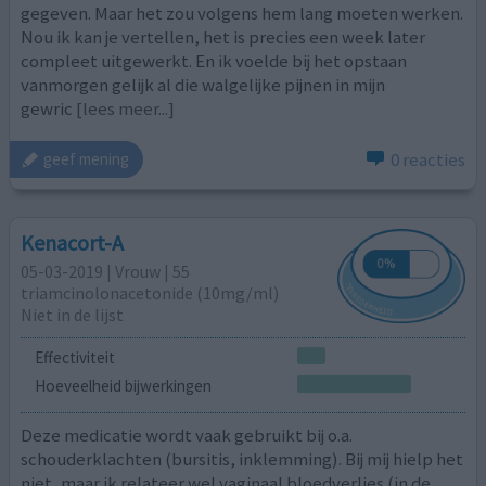
gegeven. Maar het zou volgens hem lang moeten werken.
Nou ik kan je vertellen, het is precies een week later
compleet uitgewerkt. En ik voelde bij het opstaan
vanmorgen gelijk al die walgelijke pijnen in mijn
gewric
[lees meer...]
0 reacties
geef mening
Kenacort-A
05-03-2019 | Vrouw | 55
triamcinolonacetonide (10mg/ml)
Niet in de lijst
Effectiviteit
Hoeveelheid bijwerkingen
Deze medicatie wordt vaak gebruikt bij o.a.
schouderklachten (bursitis, inklemming). Bij mij hielp het
niet, maar ik relateer wel vaginaal bloedverlies (in de