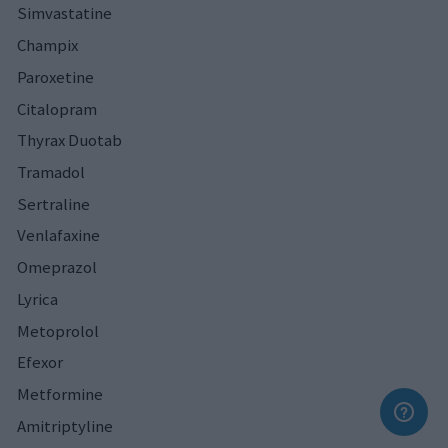
Simvastatine
Champix
Paroxetine
Citalopram
Thyrax Duotab
Tramadol
Sertraline
Venlafaxine
Omeprazol
Lyrica
Metoprolol
Efexor
Metformine
Amitriptyline