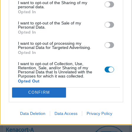
I want to opt-out of the Sharing of my
personal data.
Opted In
Kenacort-A
I want to opt-out of the Sale of my
Personal Data.
25-05-2018 | Man | 69
Opted In
triamcinolonacetonide (40mg/ml)
Niet in de lijst
I want to opt-out of processing my
Personal Data for Targeted Advertising.
Opted In
Effectiviteit
Hoeveelheid bijwerkingen
I want to opt-out of Collection, Use,
Retention, Sale, and/or Sharing of my
Personal Data that Is Unrelated with the
Geweldig middel heeft mijn huwelijk gered. 24 uur keihard
Purposes for which it was collected.
niessen was niet meer uit te houden. Altijd rond 1 juni 1
Opted Out
injectie en ik ben hele jaar weer super. Dank aan de
huisarts in Groenlo.
CONFIRM
0 reacties
geef mening
Data Deletion
Data Access
Privacy Policy
Kenacort-A