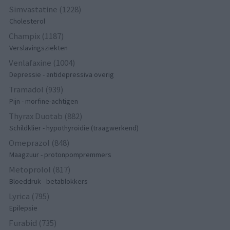
Simvastatine (1228)
Cholesterol
Champix (1187)
Verslavingsziekten
Venlafaxine (1004)
Depressie - antidepressiva overig
Tramadol (939)
Pijn - morfine-achtigen
Thyrax Duotab (882)
Schildklier - hypothyroidie (traagwerkend)
Omeprazol (848)
Maagzuur - protonpompremmers
Metoprolol (817)
Bloeddruk - betablokkers
Lyrica (795)
Epilepsie
Furabid (735)