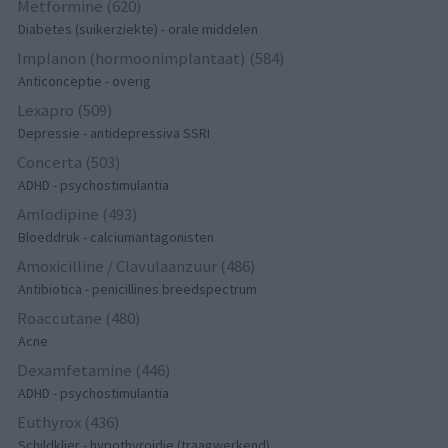
Metformine (620)
Diabetes (suikerziekte) - orale middelen
Implanon (hormoonimplantaat) (584)
Anticonceptie - overig
Lexapro (509)
Depressie - antidepressiva SSRI
Concerta (503)
ADHD - psychostimulantia
Amlodipine (493)
Bloeddruk - calciumantagonisten
Amoxicilline / Clavulaanzuur (486)
Antibiotica - penicillines breedspectrum
Roaccutane (480)
Acne
Dexamfetamine (446)
ADHD - psychostimulantia
Euthyrox (436)
Schildklier - hypothyroidie (traagwerkend)