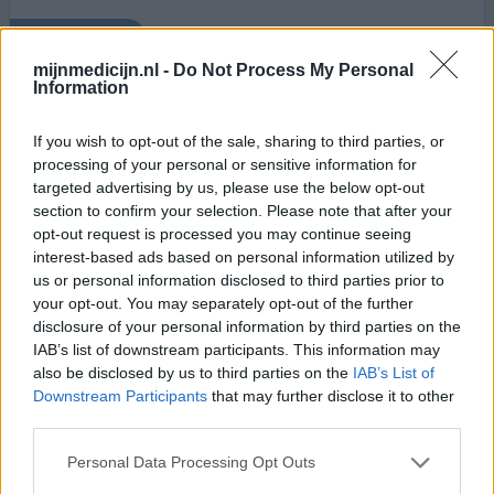
0 reacties
geef mening
mijnmedicijn.nl -
Do Not Process My Personal
Information
Kenacort-A
If you wish to opt-out of the sale, sharing to third parties, or
27-05-2018 | Man | 37
processing of your personal or sensitive information for
triamcinolonacetonide (40mg/ml)
targeted advertising by us, please use the below opt-out
Hooikoorts
section to confirm your selection. Please note that after your
opt-out request is processed you may continue seeing
Effectiviteit
interest-based ads based on personal information utilized by
Hoeveelheid bijwerkingen
us or personal information disclosed to third parties prior to
your opt-out. You may separately opt-out of the further
Ik heb heel erg last van hooikoorts, jaren lang met de
disclosure of your personal information by third parties on the
pilken en neusflacon en oogdruppels, tot ik kenacort
IAB’s list of downstream participants. This information may
kreeg van de huisarts dit heeft mijn levrn veranderd en er
also be disclosed by us to third parties on the
IAB’s List of
voor gezorgd dat ik weer kan genieten met mijn gezin in
Downstream Participants
that may further disclose it to other
de zomer en normaal kan functioneren op mijn werk
third parties.
zonder de pollen ellende
Personal Data Processing Opt Outs
0 reacties
geef mening