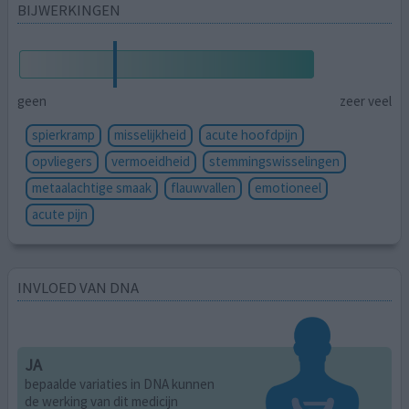
BIJWERKINGEN
geen
zeer veel
spierkramp
misselijkheid
acute hoofdpijn
opvliegers
vermoeidheid
stemmingswisselingen
metaalachtige smaak
flauwvallen
emotioneel
acute pijn
INVLOED VAN DNA
JA
bepaalde variaties in DNA kunnen
de werking van dit medicijn