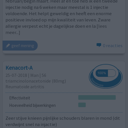
februari/begin maart. Heel af en toe heb ik een tweede
injectie nodig na 6 weken maar meestal is 1 injectie
voldoende. Het helpt geweldig en heeft een enorme
positieve invloed op mijn kwaliteit van leven. Zware
allergie verpest echt je dagelijkse doen en la
[lees
meer...]
0 reacties
geef mening
Kenacort-A
25-07-2018 | Man | 56
triamcinolonacetonide (80mg)
Reumatoïde artritis
Effectiviteit
Hoeveelheid bijwerkingen
Zeer stijve knieen pijnlijke schouders blaren in mond (dit
verdwijnt snel na injactie)