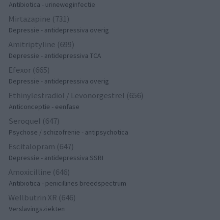
Antibiotica - urineweginfectie
Mirtazapine (731)
Depressie - antidepressiva overig
Amitriptyline (699)
Depressie - antidepressiva TCA
Efexor (665)
Depressie - antidepressiva overig
Ethinylestradiol / Levonorgestrel (656)
Anticonceptie - eenfase
Seroquel (647)
Psychose / schizofrenie - antipsychotica
Escitalopram (647)
Depressie - antidepressiva SSRI
Amoxicilline (646)
Antibiotica - penicillines breedspectrum
Wellbutrin XR (646)
Verslavingsziekten