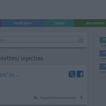
medicijnen
ziekte
dna testen
m
n...
w
letten/ injecties
n
n/ in...
X
Bij
Orgaantransplantatie