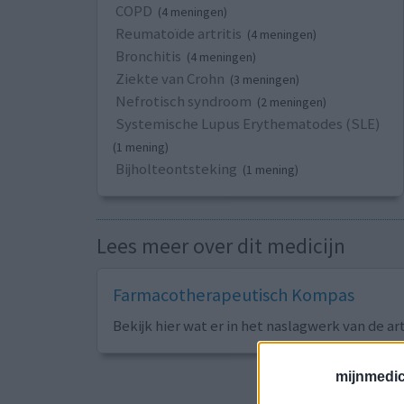
COPD
(4 meningen)
Reumatoïde artritis
(4 meningen)
Bronchitis
(4 meningen)
Ziekte van Crohn
(3 meningen)
Nefrotisch syndroom
(2 meningen)
Systemische Lupus Erythematodes (SLE)
(1 mening)
Bijholteontsteking
(1 mening)
Lees meer over dit medicijn
Farmacotherapeutisch Kompas
Bekijk hier wat er in het naslagwerk van de ar
mijnmedici
Sorteer op
ges