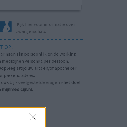
Kijk hier voor informatie over
zwangerschap.
T OP!
aringen zijn persoonlijk en de werking
 medicijnen verschilt per persoon.
dpleeg altijd uw arts en/of apotheker
r passend advies.
 ook bij «
veelgestelde vragen
» het doel
n
mijnmedicijn.nl
.