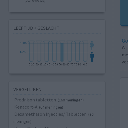
(52 reviews)
LEEFTIJD + GESLACHT
Go
Wi
med
vo
VERGELIJKEN
Prednison tabletten
(160 meningen)
Kenacort-A
(64 meningen)
Dexamethason Injecties/ Tabletten
(36
meningen)