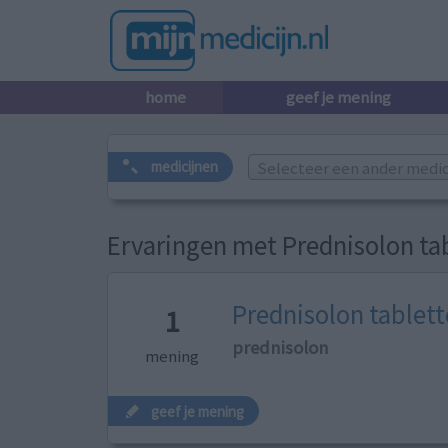
home
geef je mening
Selecteer een ander medicij
medicijnen
Ervaringen met Prednisolon tab
Prednisolon tablette
1
prednisolon
mening
geef je mening