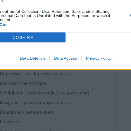
In
o opt-out of Collection, Use, Retention, Sale, and/or Sharing
Anticonceptie - overig
ersonal Data that Is Unrelated with the Purposes for which it
lected.
Depressie - antidepressiva SSRI
Out
Depressie - antidepressiva SSRI
CONFIRM
Depressie - antidepressiva SSRI
Cholesterol
Data Deletion
Data Access
Privacy Policy
Verslavingsziekten
Depressie - antidepressiva overig
Pijn - morfine-achtigen
Schildklier - hypothyroidie (traagwerkend)
Maagzuur - protonpompremmers
Bloeddruk - betablokkers
Epilepsie