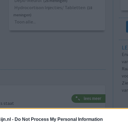
Depo-Medrol
(26 meningen)
Hydrocortison Injecties/ Tabletten
(18
meningen)
Toon alle...
LE
Erv
van
Raa
voo
Zie
va
lees meer
ts staat
jn.nl -
Do Not Process My Personal Information
lacht
leeftijd
algehele tevredenheid