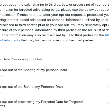
to opt-out of the sale, sharing to third parties, or processing of your per
1
formation for targeted advertising by us, please use the below opt-out s
r selection. Please note that after your opt-out request is processed y
eing interest-based ads based on personal information utilized by us or
disclosed to third parties prior to your opt-out. You may separately opt-
losure of your personal information by third parties on the IAB’s list of
. This information may also be disclosed by us to third parties on the
IA
Participants
that may further disclose it to other third parties.
ting 3
Effectiviteit
er aan het
l Data Processing Opt Outs
Hoeveelheid bijwerkingen
, dik
o opt-out of the Sharing of my personal data.
 hoofdpijn en nekpijn.
In
0 reacties
o opt-out of the Sale of my Personal Data.
In
1
to opt-out of processing my Personal Data for Targeted
ing.