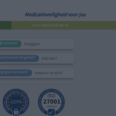
Medicatieveiligheid voor jou
over mijnmedicijn.nl
ijn account
inloggen
achtwoord vergeten?
klik hier!
og geen account?
maak er nu één!