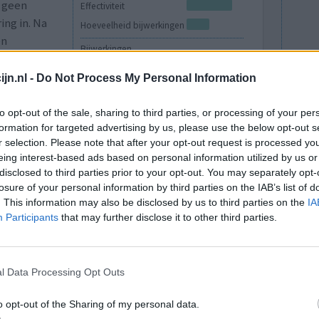
 geen
Effectiviteit
ing in. Na
Hoeveelheid bijwerkingen
en
Bijwerkingen
r 5zakjes
misselijkheid
jn.nl -
Do Not Process My Personal Information
0 reacties
to opt-out of the sale, sharing to third parties, or processing of your per
formation for targeted advertising by us, please use the below opt-out s
r selection. Please note that after your opt-out request is processed y
eing interest-based ads based on personal information utilized by us or
disclosed to third parties prior to your opt-out. You may separately opt-
losure of your personal information by third parties on the IAB’s list of
. This information may also be disclosed by us to third parties on the
IA
Participants
that may further disclose it to other third parties.
tsonder.
Effectiviteit
l Data Processing Opt Outs
 te zien.
Hoeveelheid bijwerkingen
aal niet
o opt-out of the Sharing of my personal data.
ar het al zeer deed. Ging echt stuk van de pijn,