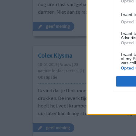
Opted 
nog uren last van gehad. Lucht bij mij niet veel
darmen. Niet aan te raden als
[lees meer...]
I want t
Opted 
geef mening
I want 
Advertis
Opted 
Colex Klysma
I want t
of my P
was col
18-05-2019 | Vrouw | 28
Opted 
natriumfosfaat rectaal (1)
Obstipatie
Ik vind dat je flink moet knijpen om de flacon
drukken. De inwerk tijd was prima vol te hou
heeft het veel krampen en buikpijn gegeven e
uur later kan ik nog steeds naar het toilet, ge
geef mening