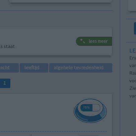
lees meer
ts staat
LE
Erv
van
lacht
leeftijd
algehele tevredenheid
Raa
voo
1
Zie
va