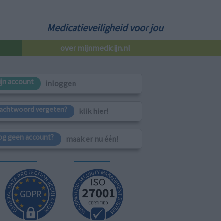
Medicatieveiligheid voor jou
over mijnmedicijn.nl
ijn account
inloggen
achtwoord vergeten?
klik hier!
og geen account?
maak er nu één!