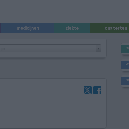
medicijnen
ziekte
dna testen
m
n...
w
n