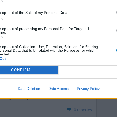
In
 op, er zat ook niet veel ontlasting in mijn
o opt-out of the Sale of my Personal Data.
In
0 reacties
to opt-out of processing my Personal Data for Targeted
ing.
In
o opt-out of Collection, Use, Retention, Sale, and/or Sharing
ersonal Data that Is Unrelated with the Purposes for which it
lected.
Out
CONFIRM
 leeg te
Effectiviteit
den, wel
Hoeveelheid bijwerkingen
Data Deletion
Data Access
Privacy Policy
n een half
lukkig veel kwijt!
0 reacties