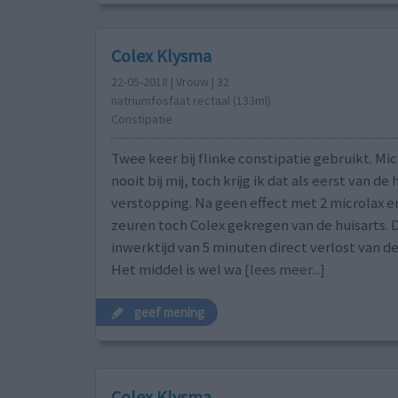
Colex Klysma
22-05-2018 | Vrouw | 32
natriumfosfaat rectaal (133ml)
Constipatie
Twee keer bij flinke constipatie gebruikt. Mic
nooit bij mij, toch krijg ik dat als eerst van de 
verstopping. Na geen effect met 2 microlax en
zeuren toch Colex gekregen van de huisarts. D
inwerktijd van 5 minuten direct verlost van d
Het middel is wel wa
[lees meer...]
geef mening
Colex Klysma