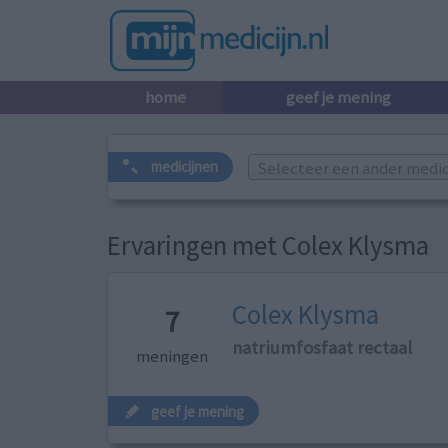
home
geef je mening
Selecteer een ander medicij
medicijnen
Ervaringen met Colex Klysma
Colex Klysma
7
natriumfosfaat rectaal
meningen
geef je mening