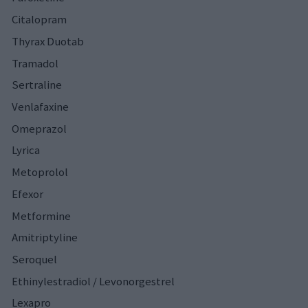
Citalopram
Thyrax Duotab
Tramadol
Sertraline
Venlafaxine
Omeprazol
Lyrica
Metoprolol
Efexor
Metformine
Amitriptyline
Seroquel
Ethinylestradiol / Levonorgestrel
Lexapro