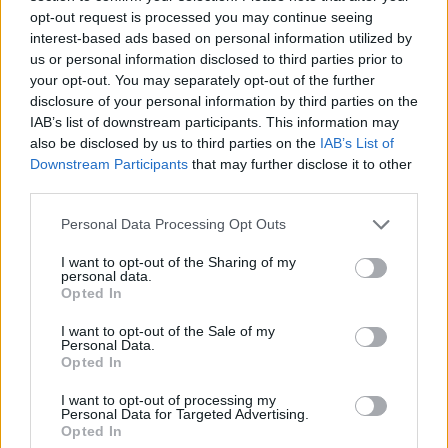
Anticonceptie - overig
opt-out request is processed you may continue seeing
Lexapro (509)
interest-based ads based on personal information utilized by
Depressie - antidepressiva SSRI
us or personal information disclosed to third parties prior to
Concerta (503)
your opt-out. You may separately opt-out of the further
disclosure of your personal information by third parties on the
ADHD - psychostimulantia
IAB’s list of downstream participants. This information may
Amlodipine (493)
also be disclosed by us to third parties on the
IAB’s List of
Bloeddruk - calciumantagonisten
Downstream Participants
that may further disclose it to other
Amoxicilline / Clavulaanzuur (486)
third parties.
Antibiotica - penicillines breedspectrum
Personal Data Processing Opt Outs
Roaccutane (480)
Acne
I want to opt-out of the Sharing of my
personal data.
Dexamfetamine (446)
Opted In
ADHD - psychostimulantia
I want to opt-out of the Sale of my
Euthyrox (436)
Personal Data.
Opted In
Schildklier - hypothyroidie (traagwerkend)
I want to opt-out of processing my
Personal Data for Targeted Advertising.
De reviews op deze pagina zijn door de gebruikers
Opted In