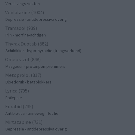
Verslavingsziekten
Venlafaxine (1004)
Depressie - antidepressiva overig
Tramadol (939)
Pijn - morfine-achtigen
Thyrax Duotab (882)
Schildklier - hypothyroidie (traagwerkend)
Omeprazol (848)
Maagzuur - protonpompremmers
Metoprolol (817)
Bloeddruk - betablokkers
Lyrica (795)
Epilepsie
Furabid (735)
Antibiotica - urineweginfectie
Mirtazapine (731)
Depressie - antidepressiva overig