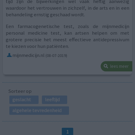
tijd zijn de bijwerkingen wel vaak heftig aanwezig
waardoor het vertrouwen in zichzelf, in de arts en in een
behandeling ernstig geschaad wordt.
Een farmacogenetische test, zoals de mijnmedicijn
personal medicine test, kan artsen helpen om met
grotere precisie het meest effectieve antidepressivum
te kiezen voor hun patiënten.
mijnmedicijn.nl
(08-07-2019)
lees meer
Sorteer op
geslacht
leeftijd
algehele tevredenheid
1