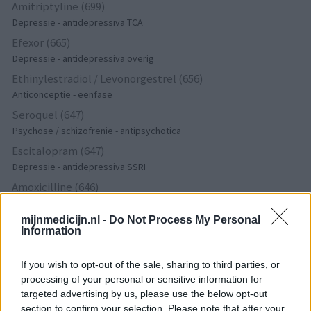
Amitriptyline (699)
Depressie - antidepressiva TCA
Efexor (665)
Depressie - antidepressiva overig
Ethinylestradiol / Levonorgestrel (656)
Anticonceptie - eenfase
Seroquel (647)
Psychose / schizofrenie - antipsychotica
Escitalopram (647)
Depressie - antidepressiva SSRI
Amoxicilline (646)
Antibiotica - penicillines breedspectrum
mijnmedicijn.nl -
Do Not Process My Personal
Wellbutrin XR (646)
Information
Verslavingsziekten
Metformine (620)
If you wish to opt-out of the sale, sharing to third parties, or
Diabetes (suikerziekte) - orale middelen
processing of your personal or sensitive information for
Implanon (hormoonimplantaat) (584)
targeted advertising by us, please use the below opt-out
section to confirm your selection. Please note that after your