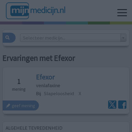
Selecteer medicijn...
Ervaringen met Efexor
Efexor
1
venlafaxine
mening
Bij
Slapeloosheid
X
geef mening
ALGEHELE TEVREDENHEID