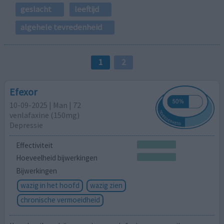
geslacht
leeftijd
algehele tevredenheid
1
2
Efexor
10-09-2025 | Man | 72
venlafaxine (150mg)
Depressie
Effectiviteit
Hoeveelheid bijwerkingen
Bijwerkingen
wazig in het hoofd
wazig zien
chronische vermoeidheid