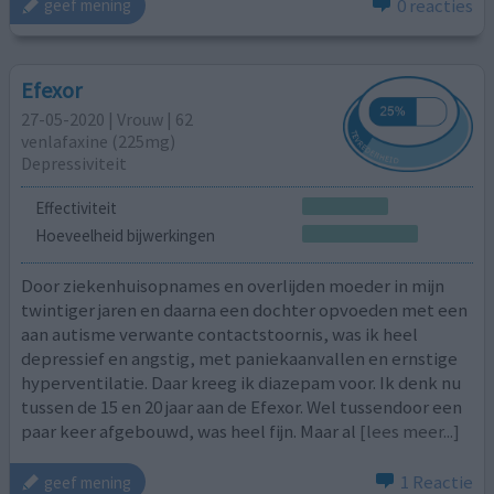
0 reacties
geef mening
Efexor
27-05-2020 | Vrouw | 62
venlafaxine (225mg)
Depressiviteit
Effectiviteit
Hoeveelheid bijwerkingen
Door ziekenhuisopnames en overlijden moeder in mijn
twintiger jaren en daarna een dochter opvoeden met een
aan autisme verwante contactstoornis, was ik heel
depressief en angstig, met paniekaanvallen en ernstige
hyperventilatie. Daar kreeg ik diazepam voor. Ik denk nu
tussen de 15 en 20 jaar aan de Efexor. Wel tussendoor een
paar keer afgebouwd, was heel fijn. Maar al
[lees meer...]
1 Reactie
geef mening