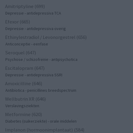
Amitriptyline (699)
Depressie - antidepressiva TCA
Efexor (665)
Depressie - antidepressiva overig
Ethinylestradiol / Levonorgestrel (656)
Anticonceptie - eenfase
Seroquel (647)
Psychose / schizofrenie - antipsychotica
Escitalopram (647)
Depressie - antidepressiva SSRI
Amoxicilline (646)
Antibiotica - penicillines breedspectrum
Wellbutrin XR (646)
Verslavingsziekten
Metformine (620)
Diabetes (suikerziekte) - orale middelen
Implanon (hormoonimplantaat) (584)