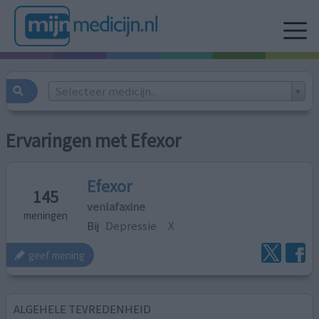
Selecteer medicijn...
Ervaringen met Efexor
Efexor
145
venlafaxine
meningen
Bij
Depressie
X
geef mening
ALGEHELE TEVREDENHEID