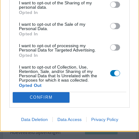
I want to opt-out of the Sharing of my
Heb dit medicijn van november 2022 tot juni 2023
personal data.
genomen. Ik ben er eerlijk gezegd niet tevreden over.
Opted In
Opbouwen was een hel! Werd zo suïcidaal dat ik naast het
I want to opt-out of the Sale of my
spoor weggevist werd door een voorbijganger.
Personal Data.
Bijwerkingen zoals misselijkheid, hoofdpijn, geen
Opted In
emoties meer kunnen voelen in mijn lichaam. Ook zo niet
in touch met de werkelijkheid. Ik heb het idee dat ik mij
I want to opt-out of processing my
Personal Data for Targeted Advertising.
slecht
[lees meer...]
Opted In
0 reacties
I want to opt-out of Collection, Use,
geef mening
Retention, Sale, and/or Sharing of my
Personal Data that Is Unrelated with the
Purposes for which it was collected.
Opted Out
Efexor
CONFIRM
04-08-2022 | Vrouw | 68
venlafaxine (75mg)
Depressie
Data Deletion
Data Access
Privacy Policy
Effectiviteit
Hoeveelheid bijwerkingen