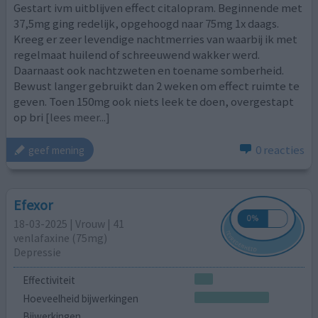
Gestart ivm uitblijven effect citalopram. Beginnende met
37,5mg ging redelijk, opgehoogd naar 75mg 1x daags.
Kreeg er zeer levendige nachtmerries van waarbij ik met
regelmaat huilend of schreeuwend wakker werd.
Daarnaast ook nachtzweten en toename somberheid.
Bewust langer gebruikt dan 2 weken om effect ruimte te
geven. Toen 150mg ook niets leek te doen, overgestapt
op bri
[lees meer...]
0 reacties
geef mening
Efexor
18-03-2025 | Vrouw | 41
venlafaxine (75mg)
Depressie
Effectiviteit
Hoeveelheid bijwerkingen
Bijwerkingen