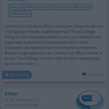
beangstigende gedachten
koud nachtelijk zweten
nachtmerries
Gestart ivm uitblijven effect citalopram. Beginnende met
37,5mg ging redelijk, opgehoogd naar 75mg 1x daags.
Kreeg er zeer levendige nachtmerries van waarbij ik met
regelmaat huilend of schreeuwend wakker werd.
Daarnaast ook nachtzweten en toename somberheid.
Bewust langer gebruikt dan 2 weken om effect ruimte te
geven. Toen 150mg ook niets leek te doen, overgestapt
op bri
[lees meer...]
0 reacties
geef mening
Efexor
11-05-2024 | Man | 32
venlafaxine (225mg)