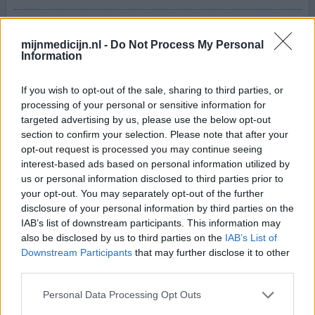
Ik gebruik dit middel al zo'n 13 jaar, na meerdere andere
antidepressiva te hebben geprobeerd, bleek dit het
mijnmedicijn.nl -
Do Not Process My Personal
meest werkend. Inmiddels heb ik 3 jaar de diagnose ASS
Information
en ADHD. Dit medicijn houdt me redelijk stabiel en ook
kan ik prikkels wat beter verwerken. Helaas is het wel zo
If you wish to opt-out of the sale, sharing to third parties, or
dat, wanneer ik een dosis vergeet, ik mij echt een zombie
processing of your personal or sensitive information for
voel. Het voelt echt als afkicken, ook a
[lees meer...]
targeted advertising by us, please use the below opt-out
section to confirm your selection. Please note that after your
0 reacties
geef mening
opt-out request is processed you may continue seeing
interest-based ads based on personal information utilized by
us or personal information disclosed to third parties prior to
your opt-out. You may separately opt-out of the further
Efexor
disclosure of your personal information by third parties on the
06-06-2023 | Vrouw | 23
IAB’s list of downstream participants. This information may
venlafaxine (150mg)
also be disclosed by us to third parties on the
IAB’s List of
Depressie
Downstream Participants
that may further disclose it to other
third parties.
Effectiviteit
Hoeveelheid bijwerkingen
Personal Data Processing Opt Outs