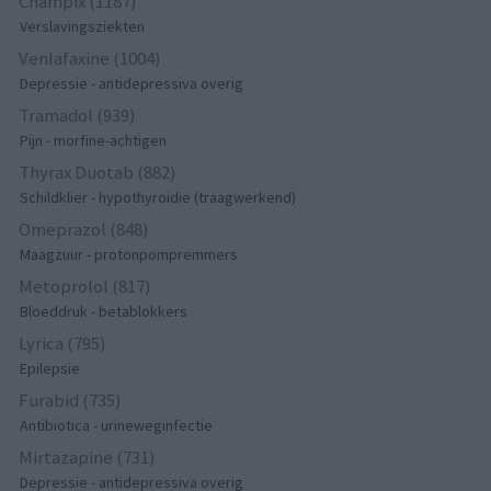
Champix (1187)
Verslavingsziekten
Venlafaxine (1004)
Depressie - antidepressiva overig
Tramadol (939)
Pijn - morfine-achtigen
Thyrax Duotab (882)
Schildklier - hypothyroidie (traagwerkend)
Omeprazol (848)
Maagzuur - protonpompremmers
Metoprolol (817)
Bloeddruk - betablokkers
Lyrica (795)
Epilepsie
Furabid (735)
Antibiotica - urineweginfectie
Mirtazapine (731)
Depressie - antidepressiva overig