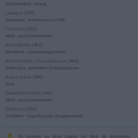
Anticonceptie - overig
Lexapro (509)
Depressie - antidepressiva SSRI
Concerta (503)
ADHD - psychostimulantia
Amlodipine (493)
Bloeddruk - calciumantagonisten
Amoxicilline / Clavulaanzuur (486)
Antibiotica - penicillines breedspectrum
Roaccutane (480)
Acne
Dexamfetamine (446)
ADHD - psychostimulantia
Euthyrox (436)
Schildklier - hypothyroidie (traagwerkend)
De reviews op deze pagina zijn door de gebruikers