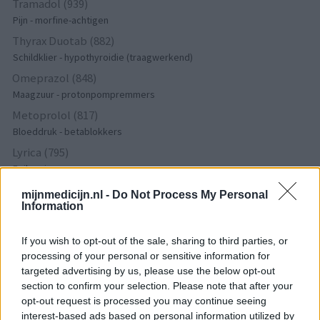
Tramadol (939)
Pijn - morfine-achtigen
Thyrax Duotab (882)
Schildklier - hypothyroidie (traagwerkend)
Omeprazol (848)
Maagzuur - protonpompremmers
Metoprolol (817)
Bloeddruk - betablokkers
Lyrica (795)
Epilepsie
Furabid (735)
mijnmedicijn.nl -
Do Not Process My Personal
Antibiotica - urineweginfectie
Information
Mirtazapine (731)
If you wish to opt-out of the sale, sharing to third parties, or
Depressie - antidepressiva overig
processing of your personal or sensitive information for
Amitriptyline (699)
targeted advertising by us, please use the below opt-out
Depressie - antidepressiva TCA
section to confirm your selection. Please note that after your
Efexor (665)
opt-out request is processed you may continue seeing
interest-based ads based on personal information utilized by
Depressie - antidepressiva overig