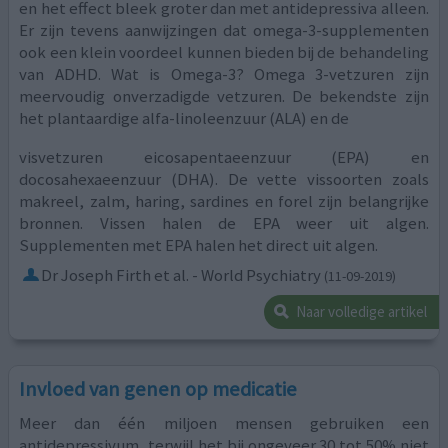
en het effect bleek groter dan met antidepressiva alleen.
Er zijn tevens aanwijzingen dat omega-3-supplementen
ook een klein voordeel kunnen bieden bij de behandeling
van ADHD. Wat is Omega-3? Omega 3-vetzuren zijn
meervoudig onverzadigde vetzuren. De bekendste zijn
het plantaardige alfa-linoleenzuur (ALA) en de
visvetzuren eicosapentaeenzuur (EPA) en
docosahexaeenzuur (DHA). De vette vissoorten zoals
makreel, zalm, haring, sardines en forel zijn belangrijke
bronnen. Vissen halen de EPA weer uit algen.
Supplementen met EPA halen het direct uit algen.
Dr Joseph Firth et al. - World Psychiatry
(11-09-2019)
Naar volledige artikel
Invloed van genen op medicatie
Meer dan één miljoen mensen gebruiken een
antidepressivum, terwijl het bij ongeveer 30 tot 50% niet