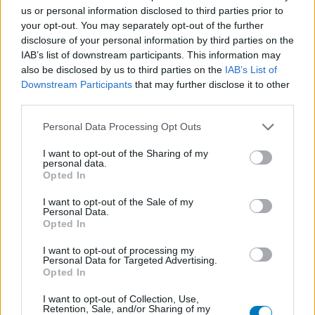
us or personal information disclosed to third parties prior to
Ethinylestradiol / Levonorgestrel (656)
your opt-out. You may separately opt-out of the further
Anticonceptie - eenfase
disclosure of your personal information by third parties on the
Seroquel (647)
IAB’s list of downstream participants. This information may
also be disclosed by us to third parties on the
IAB’s List of
Psychose / schizofrenie - antipsychotica
Downstream Participants
that may further disclose it to other
Escitalopram (647)
third parties.
Depressie - antidepressiva SSRI
Amoxicilline (646)
Personal Data Processing Opt Outs
Antibiotica - penicillines breedspectrum
I want to opt-out of the Sharing of my
Wellbutrin XR (646)
personal data.
Opted In
Verslavingsziekten
Metformine (620)
I want to opt-out of the Sale of my
Personal Data.
Diabetes (suikerziekte) - orale middelen
Opted In
Implanon (hormoonimplantaat) (584)
I want to opt-out of processing my
Anticonceptie - overig
Personal Data for Targeted Advertising.
Lexapro (509)
Opted In
Depressie - antidepressiva SSRI
I want to opt-out of Collection, Use,
Concerta (503)
Retention, Sale, and/or Sharing of my