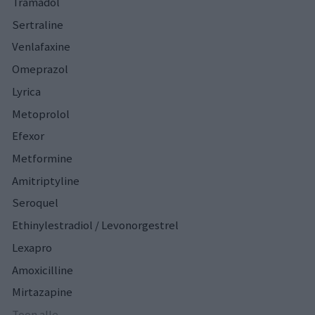
Tramadol
Sertraline
Venlafaxine
Omeprazol
Lyrica
Metoprolol
Efexor
Metformine
Amitriptyline
Seroquel
Ethinylestradiol / Levonorgestrel
Lexapro
Amoxicilline
Mirtazapine
Toon alle...