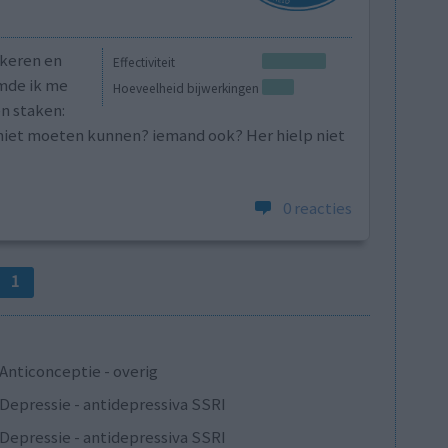
ekeren en
Effectiviteit
amde ik me
Hoeveelheid bijwerkingen
n staken:
 niet moeten kunnen? iemand ook? Her hielp niet
0 reacties
1
Anticonceptie - overig
Depressie - antidepressiva SSRI
Depressie - antidepressiva SSRI