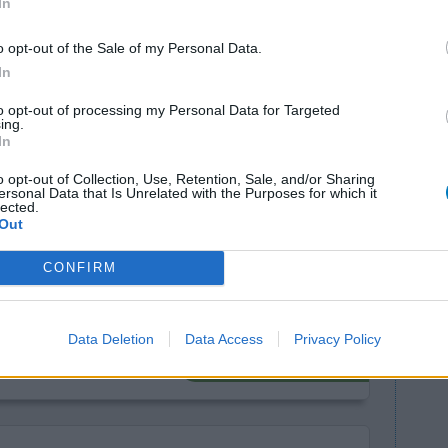
In
o opt-out of the Sale of my Personal Data.
nt voor de geestelijke gezondheid in 's
In
oedingssupplementen
to opt-out of processing my Personal Data for Targeted
ing.
 effectief te zijn als een aanvullende
In
ymptomen werden verminderd en het effect bleek
jn tevens aanwijzingen dat omega-3-supplementen
o opt-out of Collection, Use, Retention, Sale, and/or Sharing
ersonal Data that Is Unrelated with the Purposes for which it
e behandeling van ADHD. Wat is Omega-3? Omega
lected.
Out
uren. De bekendste zijn het plantaardige alfa-
CONFIRM
cosahexaeenzuur (DHA). De vette vissoorten
 zijn belangrijke bronnen. Vissen halen de EPA
et direct uit algen.
Data Deletion
Data Access
Privacy Policy
1-09-2019)
Naar volledige artikel