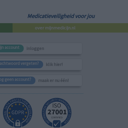
Medicatieveiligheid voor jou
over mijnmedicijn.nl
ijn account
inloggen
achtwoord vergeten?
klik hier!
og geen account?
maak er nu één!