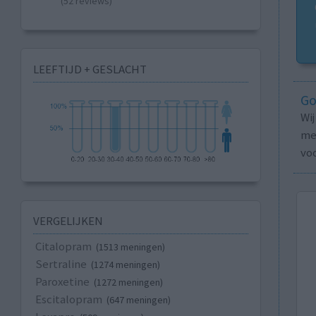
(52 reviews)
LEEFTIJD + GESLACHT
Go
Wi
med
vo
VERGELIJKEN
Citalopram
(1513 meningen)
Sertraline
(1274 meningen)
Paroxetine
(1272 meningen)
Escitalopram
(647 meningen)