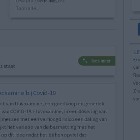
Lexapro
(509 meningen)
Toon alle...
LE
Erv
lees meer
ts staat
van
Raa
voo
Zie
oxamine bij Covid-19
va
ct van fluvoxamine, een goedkoop en generiek
 van COVID-19. Fluvoxamine, in een dosering van
j mensen met een verhoogd risico een daling van
ijkt het verloop van de besmetting met het
p dit idee nadat het bij hen opviel dat