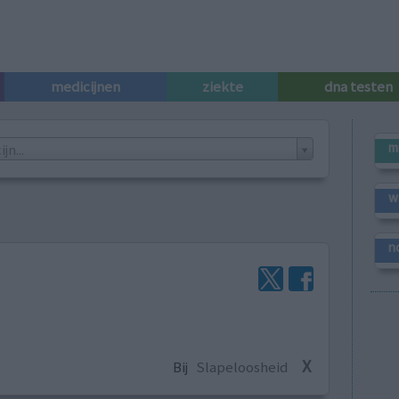
medicijnen
ziekte
dna testen
m
n...
w
n
X
Bij
Slapeloosheid