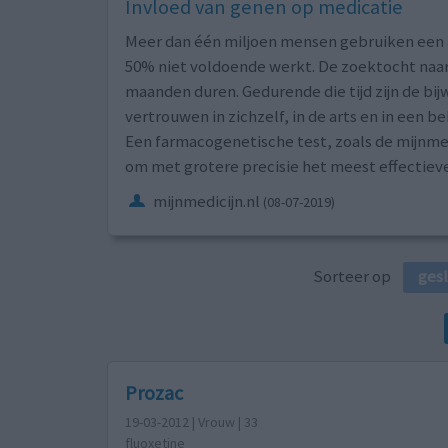
Invloed van genen op medicatie
Meer dan één miljoen mensen gebruiken een an
50% niet voldoende werkt. De zoektocht naar h
maanden duren. Gedurende die tijd zijn de bi
vertrouwen in zichzelf, in de arts en in een 
Een farmacogenetische test, zoals de mijnmed
om met grotere precisie het meest effectiev
mijnmedicijn.nl
(08-07-2019)
Sorteer op
ges
Prozac
19-03-2012 | Vrouw | 33
fluoxetine