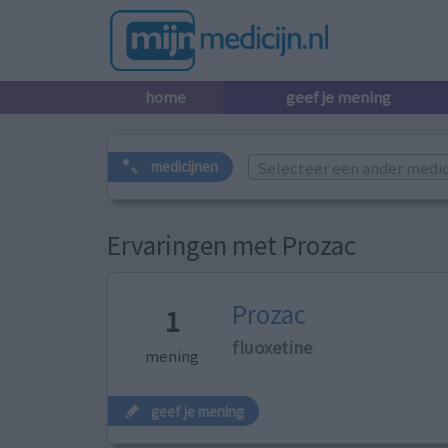
home
geef je mening
Selecteer een ander medicij
medicijnen
Ervaringen met Prozac
Prozac
1
fluoxetine
mening
geef je mening