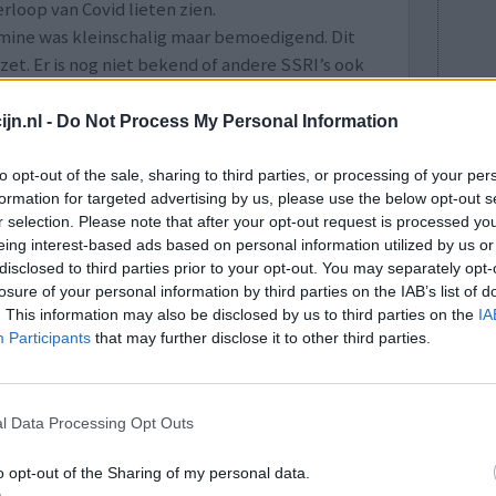
rloop van Covid lieten zien.
amine was kleinschalig maar bemoedigend. Dit
. Er is nog niet bekend of andere SSRI’s ook
t exacte mechanisme is nog onbekend.
jn.nl -
Do Not Process My Personal Information
Pre-publicatie van het onderzoek
to opt-out of the sale, sharing to third parties, or processing of your per
formation for targeted advertising by us, please use the below opt-out s
r selection. Please note that after your opt-out request is processed y
ar depressie
eing interest-based ads based on personal information utilized by us or
essiegala om voorlichting over depressie te
disclosed to third parties prior to your opt-out. You may separately opt-
losure of your personal information by third parties on the IAB’s list of
. Het subsidiegeld dat het ministerie van
. This information may also be disclosed by us to third parties on the
IA
l opgegaan aan kosten voor directie en
Participants
that may further disclose it to other third parties.
euwsuur.
ehuis Skyhigh betaald, voor de
ijkt dat MHF-voorzitter Bram Bakker een
l Data Processing Opt Outs
geboekt.
o opt-out of the Sharing of my personal data.
naart artikel van NOS Nieuwsuur