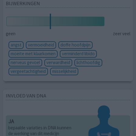
BIJWERKINGEN
geen
zeer veel
angst
vermoeidheid
doffe hoofdpijn
moeite met klaarkomen
verminderd libido
nerveus gevoel
verwardheid
lichthoofdig
vergeetachtigheid
misselijkheid
INVLOED VAN DNA
JA
bepaalde variaties in DNA kunnen
de werking van dit medicijn