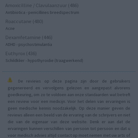
Amoxicilline / Clavulaanzuur (486)
Antibiotica - penicillines breedspectrum
Roaccutane (480)
Acne
Dexamfetamine (446)
ADHD - psychostimulantia
Euthyrox (436)
Schildklier - hypothyroidie (traagwerkend)
De reviews op deze pagina zijn door de gebruikers
gegenereerd en vervolgens gelezen en aangepast alvorens
goedkeuring, om zo te voldoen aan onze standaarden wat betreft
een review voor een medicijn. Voor het delen van ervaringen is
geen medische kennis noodzakelijk. Op deze manier geven de
reviews alleen een beeld van de ervaring van de schrijvers en niet
die van de eigenaar van deze website. Denk er aan dat de
ervaringen kunnen verschillen van persoon tot persoon en dat u
voor medisch advies altijd contact op moet nemen met uw arts of