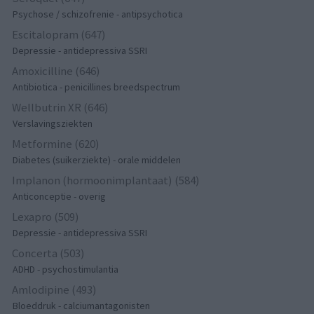
Psychose / schizofrenie - antipsychotica
Escitalopram (647)
Depressie - antidepressiva SSRI
Amoxicilline (646)
Antibiotica - penicillines breedspectrum
Wellbutrin XR (646)
Verslavingsziekten
Metformine (620)
Diabetes (suikerziekte) - orale middelen
Implanon (hormoonimplantaat) (584)
Anticonceptie - overig
Lexapro (509)
Depressie - antidepressiva SSRI
Concerta (503)
ADHD - psychostimulantia
Amlodipine (493)
Bloeddruk - calciumantagonisten