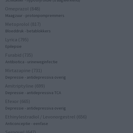
Schildklier - hypothyroidie (traagwerkend)
Omeprazol (848)
Maagzuur - protonpompremmers
Metoprolol (817)
Bloeddruk - betablokkers
Lyrica (795)
Epilepsie
Furabid (735)
Antibiotica - urineweginfectie
Mirtazapine (731)
Depressie - antidepressiva overig
Amitriptyline (699)
Depressie - antidepressiva TCA
Efexor (665)
Depressie - antidepressiva overig
Ethinylestradiol / Levonorgestrel (656)
Anticonceptie - eenfase
Seroquel (647)