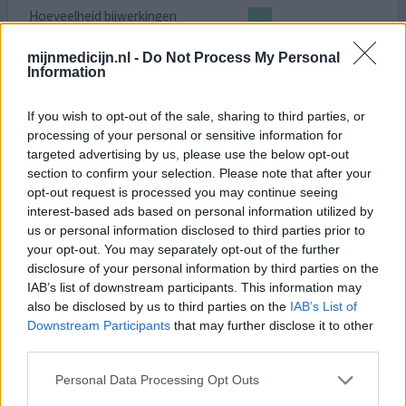
Hoeveelheid bijwerkingen
Na 15 jaar gebruik van paroxetine werkte deze opeens
mijnmedicijn.nl -
Do Not Process My Personal
Information
niet meer. Dit was tijdens een chemokuur voor
borstkanker. Hierdoor kwam ik direct in de overgang.
Deze hadden dus opgevangen moeten worden door de
If you wish to opt-out of the sale, sharing to third parties, or
paroxetine maar dat gebeurde niet. Van 20 naar 30, van 30
processing of your personal or sensitive information for
naar 40 en van 40 naar 60. Maar geen effect. Nu sta ik dus
targeted advertising by us, please use the below opt-out
section to confirm your selection. Please note that after your
aan de vooravond van het switchen naar prozac. Vanwege
opt-out request is processed you may continue seeing
de
[lees meer...]
interest-based ads based on personal information utilized by
us or personal information disclosed to third parties prior to
0 reacties
geef mening
your opt-out. You may separately opt-out of the further
disclosure of your personal information by third parties on the
IAB’s list of downstream participants. This information may
Prozac
also be disclosed by us to third parties on the
IAB’s List of
Downstream Participants
that may further disclose it to other
12-02-2025 | Vrouw | 48
third parties.
fluoxetine (20mg)
Depressie
Personal Data Processing Opt Outs
Effectiviteit