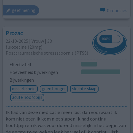
0 reacties
geef mening
Prozac
22-10-2025 | Vrouw | 38
fluoxetine (20mg)
Posttraumatische stressstoornis (PTSS)
Effectiviteit
Hoeveelheid bijwerkingen
Bijwerkingen
misselijkheid
geen honger
slechte slaap
acute hoofdpijn
Ik had van deze medicatie meer last dan voorwaart ik
kom niet eten ik kom niet slapen Ik had continu
hoofdpijn en ik was voor durend misselijk in het begin van
de eerste twee weken leek het wel of ik continu High