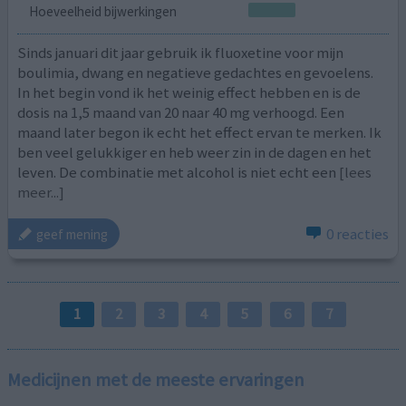
Hoeveelheid bijwerkingen
Sinds januari dit jaar gebruik ik fluoxetine voor mijn
boulimia, dwang en negatieve gedachtes en gevoelens.
In het begin vond ik het weinig effect hebben en is de
dosis na 1,5 maand van 20 naar 40 mg verhoogd. Een
maand later begon ik echt het effect ervan te merken. Ik
ben veel gelukkiger en heb weer zin in de dagen en het
leven. De combinatie met alcohol is niet echt een
[lees
meer...]
0 reacties
geef mening
1
2
3
4
5
6
7
Medicijnen met de meeste ervaringen