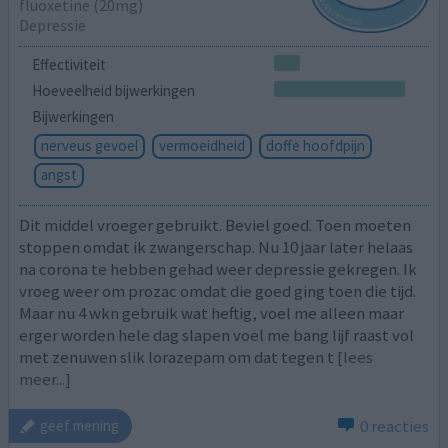
fluoxetine (20mg)
Depressie
Effectiviteit
Hoeveelheid bijwerkingen
Bijwerkingen
nerveus gevoel
vermoeidheid
doffe hoofdpijn
angst
Dit middel vroeger gebruikt. Beviel goed. Toen moeten
stoppen omdat ik zwangerschap. Nu 10 jaar later helaas
na corona te hebben gehad weer depressie gekregen. Ik
vroeg weer om prozac omdat die goed ging toen die tijd.
Maar nu 4 wkn gebruik wat heftig, voel me alleen maar
erger worden hele dag slapen voel me bang lijf raast vol
met zenuwen slik lorazepam om dat tegen t
[lees
meer...]
0 reacties
geef mening