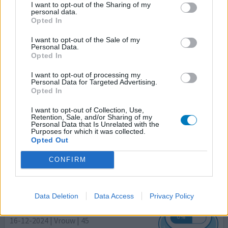
I want to opt-out of the Sharing of my
Hoeveelheid bijwerkingen
personal data.
Opted In
Bijwerkingen
moeite met klaarkomen
verminderd libido
I want to opt-out of the Sale of my
Personal Data.
Opted In
Ik vind het een goed product. Ik ken ook niet veel andere
I want to opt-out of processing my
producten tegen angsten, spanningen of depressie.
Personal Data for Targeted Advertising.
Helpt goed tegen depressie. Het lucht op. Geeft terug
Opted In
klaarte, vertrouwen en zin in het leven. Denk dat ik een
verstoorde serotonine opname heb (zeker gevoeliger in
I want to opt-out of Collection, Use,
Retention, Sale, and/or Sharing of my
de winter hiervoor met de donkerte) en dit product
Personal Data that Is Unrelated with the
Purposes for which it was collected.
vertraagt de opname ervan. Maar momenteel zit ik
Opted Out
al
[lees meer...]
CONFIRM
0 reacties
geef mening
Data Deletion
Data Access
Privacy Policy
Prozac
16-12-2024 | Vrouw | 45