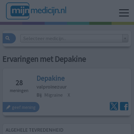
Selecteer medicijn...
Ervaringen met Depakine
Depakine
28
valproinezuur
meningen
Bij
Migraine
X
geef mening
ALGEHELE TEVREDENHEID