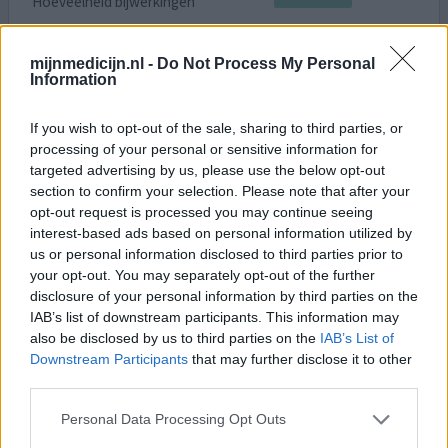
Hoeveelheid bijwerkingen
Ik ben altijd al hoofdpijnpatient geweest en sinds 10 jaar
mijnmedicijn.nl -
Do Not Process My Personal
ben ik chronisch migrainepatient met
Information
spanningshoofdpijn. Ik heb verschillende medicijnen
geprobeerd (maxalt, topiramaat, candesartan etc), maar
If you wish to opt-out of the sale, sharing to third parties, or
ze hielpen niet. Nu heb ik al enige jaren depakine.
processing of your personal or sensitive information for
Aanvankelijk leek het goed te helpen, maar gaandeweg
targeted advertising by us, please use the below opt-out
kreeg ik weer steeds meer aanvallen. Ik slikte op een
section to confirm your selection. Please note that after your
gegeven mome
[lees meer...]
opt-out request is processed you may continue seeing
interest-based ads based on personal information utilized by
0 reacties
geef mening
us or personal information disclosed to third parties prior to
your opt-out. You may separately opt-out of the further
disclosure of your personal information by third parties on the
IAB’s list of downstream participants. This information may
Depakine
also be disclosed by us to third parties on the
IAB’s List of
20-07-2019 | Vrouw | 61
Downstream Participants
that may further disclose it to other
valproinezuur (500mg)
third parties.
Migraine
Personal Data Processing Opt Outs
Effectiviteit