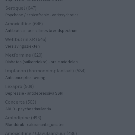
Seroquel (647)
Psychose / schizofrenie - antipsychotica
Amoxicilline (646)
Antibiotica - penicillines breedspectrum
Wellbutrin XR (646)
Verslavingsziekten
Metformine (620)
Diabetes (suikerziekte) - orale middelen
Implanon (hormoonimplantaat) (584)
Anticonceptie - overig
Lexapro (509)
Depressie - antidepressiva SSRI
Concerta (503)
ADHD - psychostimulantia
Amlodipine (493)
Bloeddruk - calciumantagonisten
Amoxicilline / Clavulaanzuur (486)