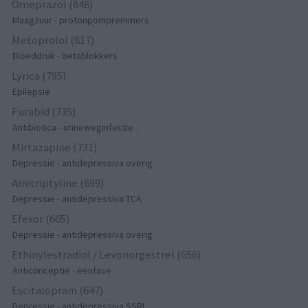
Omeprazol (848)
Maagzuur - protonpompremmers
Metoprolol (817)
Bloeddruk - betablokkers
Lyrica (795)
Epilepsie
Furabid (735)
Antibiotica - urineweginfectie
Mirtazapine (731)
Depressie - antidepressiva overig
Amitriptyline (699)
Depressie - antidepressiva TCA
Efexor (665)
Depressie - antidepressiva overig
Ethinylestradiol / Levonorgestrel (656)
Anticonceptie - eenfase
Escitalopram (647)
Depressie - antidepressiva SSRI