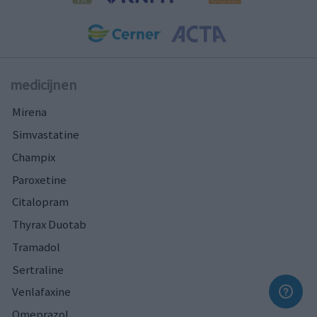
medicijnen
Mirena
Simvastatine
Champix
Paroxetine
Citalopram
Thyrax Duotab
Tramadol
Sertraline
Venlafaxine
Omeprazol