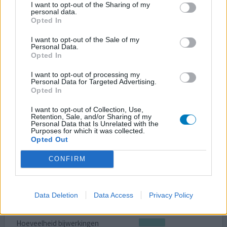
Hoeveelheid bijwerkingen
I want to opt-out of the Sharing of my
personal data.
Opted In
Depakine is tot op heden het enige middel dat mij
enigszins helpt. De migraine is niet weg maar ik heb
I want to opt-out of the Sale of my
Personal Data.
minder aanvallen, ze duren korter en zijn minder pijnlijk.
Opted In
Steeds na een paar maanden daalt het effect. Het helpt
dan om even 2 of 3 maanden te stoppen en dan opnieuw
I want to opt-out of processing my
op te bouwen. Nu gestopt omdat ik Aimovig probeer.
Personal Data for Targeted Advertising.
Opted In
Helaas tot op heden zonder resultaat.
I want to opt-out of Collection, Use,
0 reacties
Retention, Sale, and/or Sharing of my
geef mening
Personal Data that Is Unrelated with the
Purposes for which it was collected.
Opted Out
Depakine
CONFIRM
14-03-2019 | Man | 35
valproinezuur (500mg)
Migraine
Data Deletion
Data Access
Privacy Policy
Effectiviteit
Hoeveelheid bijwerkingen