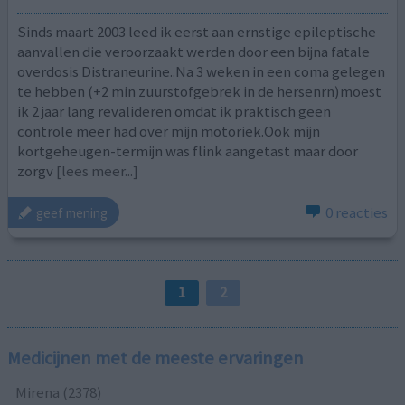
Sinds maart 2003 leed ik eerst aan ernstige epileptische
aanvallen die veroorzaakt werden door een bijna fatale
overdosis Distraneurine..Na 3 weken in een coma gelegen
te hebben (+2 min zuurstofgebrek in de hersenrn)moest
ik 2 jaar lang revalideren omdat ik praktisch geen
controle meer had over mijn motoriek.Ook mijn
kortgeheugen-termijn was flink aangetast maar door
zorgv
[lees meer...]
0 reacties
geef mening
1
2
Medicijnen met de meeste ervaringen
Mirena (2378)