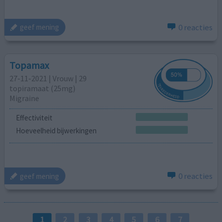
0 reacties
geef mening
Topamax
27-11-2021 | Vrouw | 29
topiramaat (25mg)
Migraine
Effectiviteit
Hoeveelheid bijwerkingen
0 reacties
geef mening
1
2
3
4
5
6
7