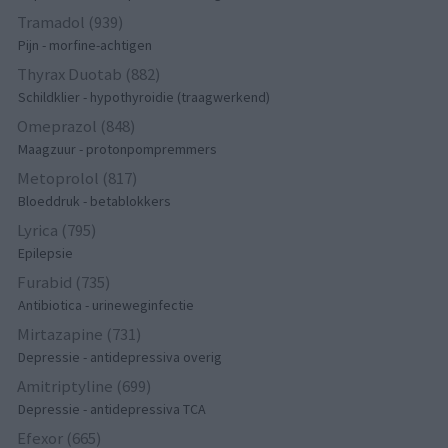
Tramadol (939)
Pijn - morfine-achtigen
Thyrax Duotab (882)
Schildklier - hypothyroidie (traagwerkend)
Omeprazol (848)
Maagzuur - protonpompremmers
Metoprolol (817)
Bloeddruk - betablokkers
Lyrica (795)
Epilepsie
Furabid (735)
Antibiotica - urineweginfectie
Mirtazapine (731)
Depressie - antidepressiva overig
Amitriptyline (699)
Depressie - antidepressiva TCA
Efexor (665)