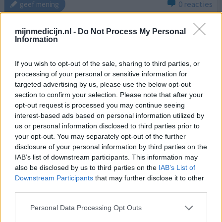
0 reacties
geef mening
mijnmedicijn.nl -
Do Not Process My Personal
Information
Topamax
11-08-2022 | Vrouw | 17
If you wish to opt-out of the sale, sharing to third parties, or
topiramaat (15mg)
processing of your personal or sensitive information for
Migraine
targeted advertising by us, please use the below opt-out
Effectiviteit
section to confirm your selection. Please note that after your
opt-out request is processed you may continue seeing
Hoeveelheid bijwerkingen
interest-based ads based on personal information utilized by
us or personal information disclosed to third parties prior to
Ik gebruikte het voor migraine op mijn 16e/17e.
your opt-out. You may separately opt-out of the further
Verschrikkelijk spul. Voor 3 maanden lang was ik een
disclosure of your personal information by third parties on the
vreselijk mens. Haaruitval, woedeaanvallen,
IAB’s list of downstream participants. This information may
depressiviteit, constant huilen, fysiek agressief, verward,
also be disclosed by us to third parties on the
IAB’s List of
onaardig, impulsief en nog wel meer. Versterkte mijn add
Downstream Participants
that may further disclose it to other
gigantisch. Mijn omgeving wisten niet meer hoe ze met
third parties.
mij om moesten gaan. Na stoppen was ik weer de oude.
Stop a
[lees meer...]
Personal Data Processing Opt Outs