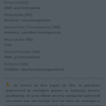
Concerta (503)
ADHD - psychostimulantia
Amlodipine (493)
Bloeddruk - calciumantagonisten
Amoxicilline / Clavulaanzuur (486)
Antibiotica - penicillines breedspectrum
Roaccutane (480)
Acne
Dexamfetamine (446)
ADHD - psychostimulantia
Euthyrox (436)
Schildklier - hypothyroidie (traagwerkend)
De reviews op deze pagina zijn door de gebruikers
gegenereerd en vervolgens gelezen en aangepast alvorens
goedkeuring, om zo te voldoen aan onze standaarden wat betreft
een review voor een medicijn. Voor het delen van ervaringen is