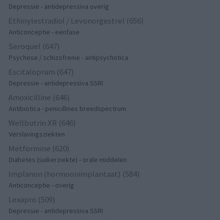
Depressie - antidepressiva overig
Ethinylestradiol / Levonorgestrel (656)
Anticonceptie - eenfase
Seroquel (647)
Psychose / schizofrenie - antipsychotica
Escitalopram (647)
Depressie - antidepressiva SSRI
Amoxicilline (646)
Antibiotica - penicillines breedspectrum
Wellbutrin XR (646)
Verslavingsziekten
Metformine (620)
Diabetes (suikerziekte) - orale middelen
Implanon (hormoonimplantaat) (584)
Anticonceptie - overig
Lexapro (509)
Depressie - antidepressiva SSRI