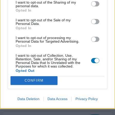
I want to opt-out of the Sharing of my
0 reacties
geef mening
personal data.
Opted In
I want to opt-out of the Sale of my
Topamax
Personal Data.
Opted In
20-07-2022 | Vrouw | 42
topiramaat (50mg)
I want to opt-out of processing my
Migraine
Personal Data for Targeted Advertising.
Opted In
Effectiviteit
I want to opt-out of Collection, Use,
Hoeveelheid bijwerkingen
Retention, Sale, and/or Sharing of my
Personal Data that Is Unrelated with the
Purposes for which it was collected.
Dit was echt by far het meest vreselijke middel dat ik ooit
Opted Out
geslikt heb. Één en al bijwerkingen, bijna erger dan de
kwaal. Reden genoeg geweest om te stoppen en een
CONFIRM
ander medicijn te proberen.
0 reacties
geef mening
Data Deletion
Data Access
Privacy Policy