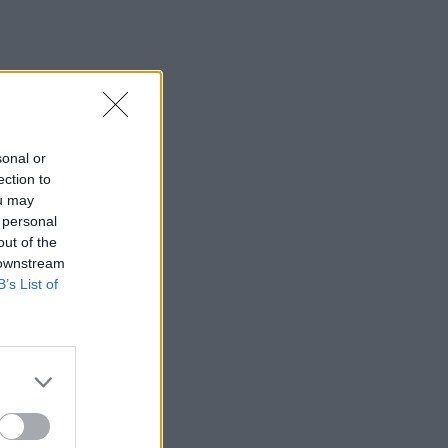
sonal or
ection to
ou may
 personal
out of the
 downstream
B’s List of