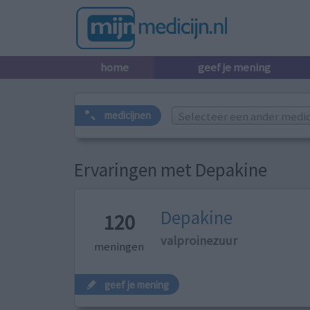
home
geef je mening
Selecteer een ander medicij
medicijnen
Ervaringen met Depakine
Depakine
120
valproinezuur
meningen
geef je mening