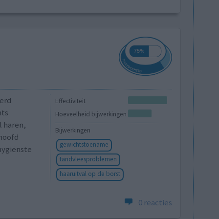
eerd
Effectiviteit
hts
Hoeveelheid bijwerkingen
l haren,
Bijwerkingen
hoofd
gewichtstoename
dhygiënste
tandvleesproblemen
haaruitval op de borst
0 reacties