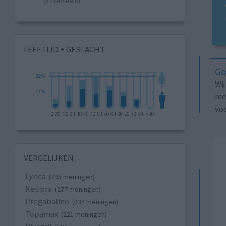
(52 reviews)
LEEFTIJD + GESLACHT
Go
Wi
med
vo
VERGELIJKEN
Lyrica
(795 meningen)
Keppra
(277 meningen)
Pregabaline
(234 meningen)
Topamax
(221 meningen)