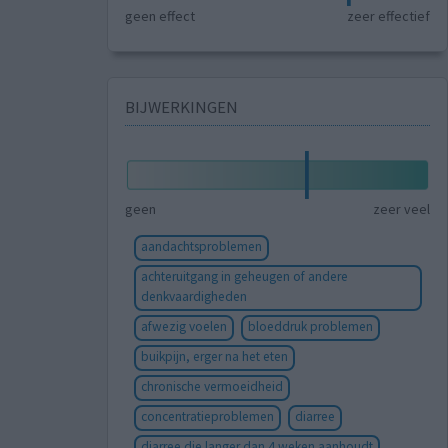
geen effect
zeer effectief
BIJWERKINGEN
geen
zeer veel
aandachtsproblemen
achteruitgang in geheugen of andere
denkvaardigheden
afwezig voelen
bloeddruk problemen
buikpijn, erger na het eten
chronische vermoeidheid
concentratieproblemen
diarree
diarree die langer dan 4 weken aanhoudt