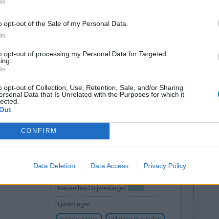
In
lees meer
o opt-out of the Sale of my Personal Data.
ts staat
In
to opt-out of processing my Personal Data for Targeted
lacht
leeftijd
algehele tevredenheid
ing.
In
2
o opt-out of Collection, Use, Retention, Sale, and/or Sharing
ersonal Data that Is Unrelated with the Purposes for which it
lected.
Out
CONFIRM
Data Deletion
Data Access
Privacy Policy
Effectiviteit
Hoeveelheid bijwerkingen
Bijwerkingen
woede aanval
trillingen in handen