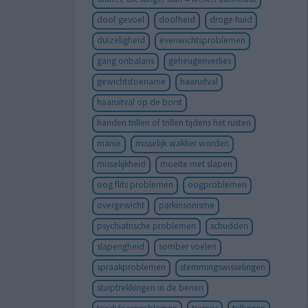
doof gevoel
doofheid
droge huid
duizeligheid
evenwichtsproblemen
gang onbalans
geheugenverlies
gewichtstoename
haaruitval
haaruitval op de borst
handen trillen of trillen tijdens het rusten
manie
misselijk wakker worden
misselijkheid
moeite met slapen
oog flits problemen
oogproblemen
overgewicht
parkinsonisme
psychiatrische problemen
schudden
slaperigheid
somber voelen
spraakproblemen
stemmingswisselingen
stuiptrekkingen in de benen