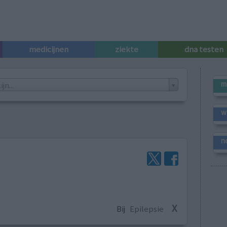
medicijnen
ziekte
dna testen
m
n...
w
n
X
Bij
Epilepsie