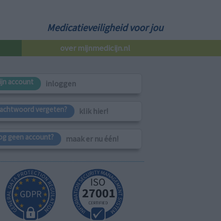
Medicatieveiligheid voor jou
over mijnmedicijn.nl
ijn account
inloggen
achtwoord vergeten?
klik hier!
og geen account?
maak er nu één!