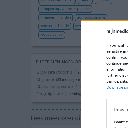
tandvleesproblemen
tremor
trillingen
trillingen bij zwakke inspanning
trillingen in handen
trombocytopenie
verminderd libido
vermoeidheid
versuft
mijnmedici
woede aanval
If you wish 
sensitive in
confirm you
FILTER MENINGEN OP ZIEKTE
continue se
information 
Bipolaire stoornis
(43 meningen)
further disc
Migraine
(35 meningen)
participants
Manische episode
(3 meningen)
Downstream 
Oogmigraine
(2 meningen)
Persona
Lees meer over dit medicijn
I want t