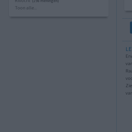
Rivotril
(198 meningen)
Toon alle...
LE
Erv
van
Raa
voo
Zie
va