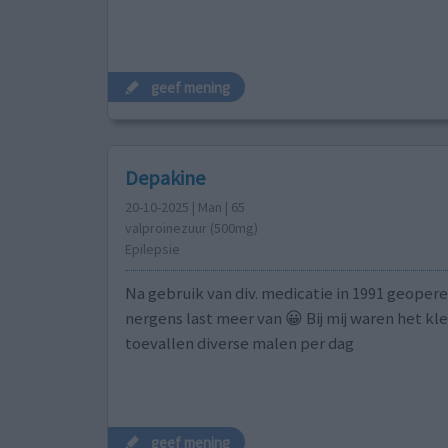
geef mening
Depakine
20-10-2025 | Man | 65
valproinezuur (500mg)
Epilepsie
Na gebruik van div. medicatie in 1991 geoper
nergens last meer van 😀 Bij mij waren het kl
toevallen diverse malen per dag
geef mening