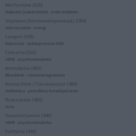
Metformine (620)
Diabetes (suikerziekte) - orale middelen
Implanon (hormoonimplantaat) (584)
Anticonceptie - overig
Lexapro (509)
Depressie - antidepressiva SSRI
Concerta (503)
ADHD - psychostimulantia
Amlodipine (493)
Bloeddruk - calciumantagonisten
Amoxicilline / Clavulaanzuur (486)
Antibiotica - penicillines breedspectrum
Roaccutane (480)
Acne
Dexamfetamine (446)
ADHD - psychostimulantia
Euthyrox (436)