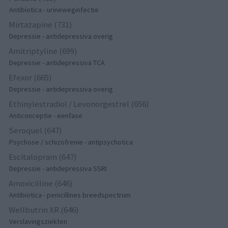
Antibiotica - urineweginfectie
Mirtazapine (731)
Depressie - antidepressiva overig
Amitriptyline (699)
Depressie - antidepressiva TCA
Efexor (665)
Depressie - antidepressiva overig
Ethinylestradiol / Levonorgestrel (656)
Anticonceptie - eenfase
Seroquel (647)
Psychose / schizofrenie - antipsychotica
Escitalopram (647)
Depressie - antidepressiva SSRI
Amoxicilline (646)
Antibiotica - penicillines breedspectrum
Wellbutrin XR (646)
Verslavingsziekten