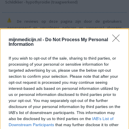
Schildklier - hypothyroidie (traagwerkend)
De reviews op deze pagina zijn door de gebruikers
gegenereerd en vervolgens gelezen en aangepast alvorens
goedkeuring, om zo te voldoen aan onze standaarden wat betreft
mijnmedicijn.nl -
Do Not Process My Personal
een review voor een medicijn. Voor het delen van ervaringen is
Information
geen medische kennis noodzakelijk. Op deze manier geven de
reviews alleen een beeld van de ervaring van de schrijvers en niet
If you wish to opt-out of the sale, sharing to third parties, or
die van de eigenaar van deze website. Denk er aan dat de
processing of your personal or sensitive information for
ervaringen kunnen verschillen van persoon tot persoon en dat u
targeted advertising by us, please use the below opt-out
voor medisch advies altijd contact op moet nemen met uw arts of
section to confirm your selection. Please note that after your
apotheker.
opt-out request is processed you may continue seeing
interest-based ads based on personal information utilized by
us or personal information disclosed to third parties prior to
your opt-out. You may separately opt-out of the further
disclosure of your personal information by third parties on the
IAB’s list of downstream participants. This information may
also be disclosed by us to third parties on the
IAB’s List of
Downstream Participants
that may further disclose it to other