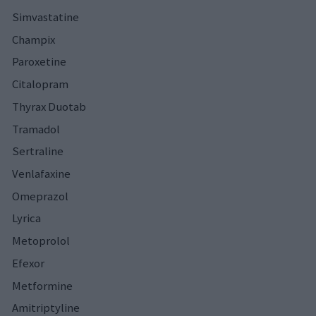
Simvastatine
Champix
Paroxetine
Citalopram
Thyrax Duotab
Tramadol
Sertraline
Venlafaxine
Omeprazol
Lyrica
Metoprolol
Efexor
Metformine
Amitriptyline