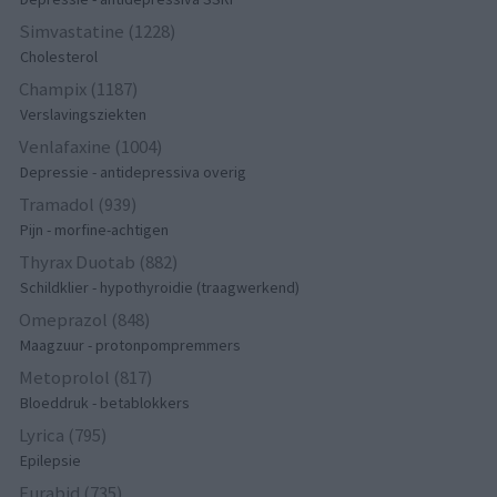
Simvastatine (1228)
Cholesterol
Champix (1187)
Verslavingsziekten
Venlafaxine (1004)
Depressie - antidepressiva overig
Tramadol (939)
Pijn - morfine-achtigen
Thyrax Duotab (882)
Schildklier - hypothyroidie (traagwerkend)
Omeprazol (848)
Maagzuur - protonpompremmers
Metoprolol (817)
Bloeddruk - betablokkers
Lyrica (795)
Epilepsie
Furabid (735)