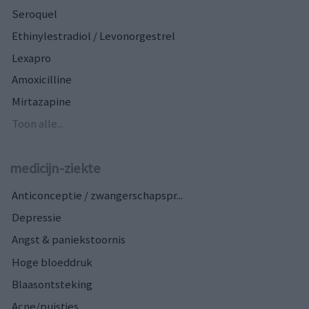
Seroquel
Ethinylestradiol / Levonorgestrel
Lexapro
Amoxicilline
Mirtazapine
Toon alle...
medicijn-ziekte
Anticonceptie / zwangerschapspr...
Depressie
Angst & paniekstoornis
Hoge bloeddruk
Blaasontsteking
Acne/puistjes