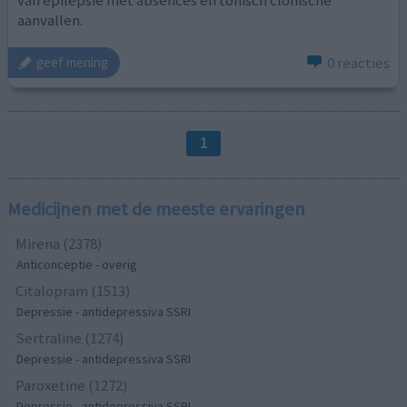
van epilepsie met absences en tonisch clonische
aanvallen.
0 reacties
geef mening
1
Medicijnen met de meeste ervaringen
Mirena (2378)
Anticonceptie - overig
Citalopram (1513)
Depressie - antidepressiva SSRI
Sertraline (1274)
Depressie - antidepressiva SSRI
Paroxetine (1272)
Depressie - antidepressiva SSRI