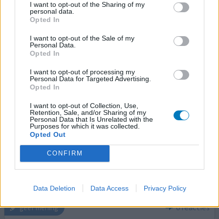
I want to opt-out of the Sharing of my
personal data.
Opted In
Tegretol
31-05-2017 | Man | 62
I want to opt-out of the Sale of my
carbamazepine (200mg)
Personal Data.
Opted In
Epilepsie
I want to opt-out of processing my
Effectiviteit
Personal Data for Targeted Advertising.
Hoeveelheid bijwerkingen
Opted In
I want to opt-out of Collection, Use,
speciaal voor Toto, Ik heb vóór 1973 echt alles geslikt
Retention, Sale, and/or Sharing of my
wat op de markt was tegen epilepsie: phenobarbital,
Personal Data that Is Unrelated with the
Purposes for which it was collected.
(ook bekend als luminal en diphantoïne), valium, librium
Opted Out
(tot 60 mg per dag als puber van 13 jaar!), Zarontin,
Mysoline en cafeïne in hoge doses om wakker te blijven
CONFIRM
door de valium en librium. Het klinkt Middeleeuws, en
dat was het misschien ook wel. Toen Tegreto
[lees
meer...]
Data Deletion
Data Access
Privacy Policy
0 reacties
geef mening