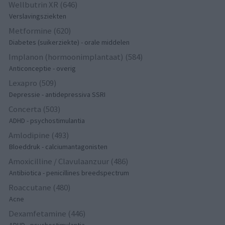
Wellbutrin XR (646)
Verslavingsziekten
Metformine (620)
Diabetes (suikerziekte) - orale middelen
Implanon (hormoonimplantaat) (584)
Anticonceptie - overig
Lexapro (509)
Depressie - antidepressiva SSRI
Concerta (503)
ADHD - psychostimulantia
Amlodipine (493)
Bloeddruk - calciumantagonisten
Amoxicilline / Clavulaanzuur (486)
Antibiotica - penicillines breedspectrum
Roaccutane (480)
Acne
Dexamfetamine (446)
ADHD - psychostimulantia