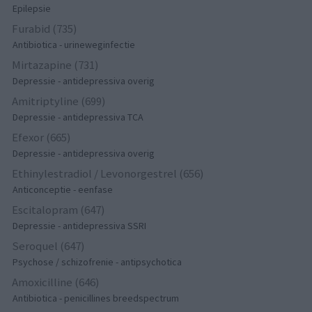
Epilepsie
Furabid (735)
Antibiotica - urineweginfectie
Mirtazapine (731)
Depressie - antidepressiva overig
Amitriptyline (699)
Depressie - antidepressiva TCA
Efexor (665)
Depressie - antidepressiva overig
Ethinylestradiol / Levonorgestrel (656)
Anticonceptie - eenfase
Escitalopram (647)
Depressie - antidepressiva SSRI
Seroquel (647)
Psychose / schizofrenie - antipsychotica
Amoxicilline (646)
Antibiotica - penicillines breedspectrum