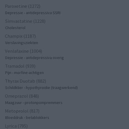
Paroxetine (1272)
Depressie - antidepressiva SSRI
Simvastatine (1228)
Cholesterol
Champix (1187)
Verslavingsziekten
Venlafaxine (1004)
Depressie - antidepressiva overig
Tramadol (939)
Pijn - morfine-achtigen
Thyrax Duotab (882)
Schildklier - hypothyroidie (traagwerkend)
Omeprazol (848)
Maagzuur - protonpompremmers
Metoprolol (817)
Bloeddruk - betablokkers
Lyrica (795)