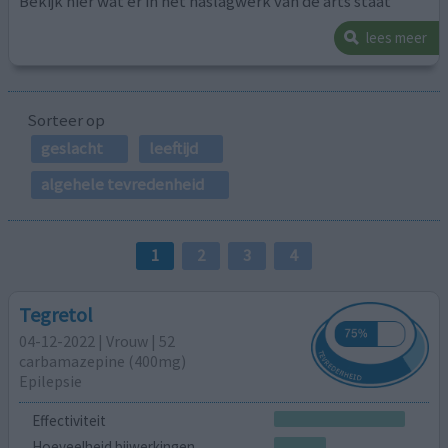
Bekijk hier wat er in het naslagwerk van de arts staat
lees meer
Sorteer op
geslacht
leeftijd
algehele tevredenheid
1
2
3
4
Tegretol
04-12-2022 | Vrouw | 52
carbamazepine (400mg)
Epilepsie
Effectiviteit
Hoeveelheid bijwerkingen