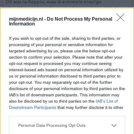
Dit was na Keppra, waar ik eveneens ernstige
bijwerkingen van ondervond, mijn tweede medicijn. Hoge
dosis van 1000 mg per dag, anders werkte het niet. Kreeg
mijnmedicijn.nl -
Do Not Process My Personal
echter last van toxiteitsverschijnselen in de lever.
Information
0 reacties
geef mening
If you wish to opt-out of the sale, sharing to third parties, or
processing of your personal or sensitive information for
targeted advertising by us, please use the below opt-out
Tegretol
section to confirm your selection. Please note that after your
opt-out request is processed you may continue seeing
11-09-2018 | Vrouw | 75
interest-based ads based on personal information utilized by
carbamazepine (20mg/ml)
us or personal information disclosed to third parties prior to
Aangezichtspijn
your opt-out. You may separately opt-out of the further
disclosure of your personal information by third parties on the
Effectiviteit
IAB’s list of downstream participants. This information may
Hoeveelheid bijwerkingen
also be disclosed by us to third parties on the
IAB’s List of
Downstream Participants
that may further disclose it to other
third parties.
0 reacties
geef mening
Personal Data Processing Opt Outs