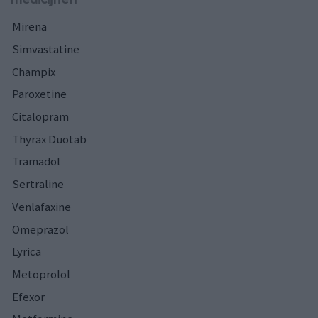
Mirena
Simvastatine
Champix
Paroxetine
Citalopram
Thyrax Duotab
Tramadol
Sertraline
Venlafaxine
Omeprazol
Lyrica
Metoprolol
Efexor