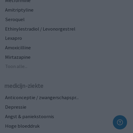
Metformine
Amitriptyline
Seroquel
Ethinylestradiol / Levonorgestrel
Lexapro
Amoxicilline
Mirtazapine
Toon alle...
medicijn-ziekte
Anticonceptie / zwangerschapspr...
Depressie
Angst & paniekstoornis
Hoge bloeddruk