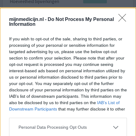
Hoeveelheid bijwerkingen
mijnmedicijn.nl -
Do Not Process My Personal
Information
0 reacties
geef mening
If you wish to opt-out of the sale, sharing to third parties, or
processing of your personal or sensitive information for
Trileptal
targeted advertising by us, please use the below opt-out
section to confirm your selection. Please note that after your
12-01-2013 | Man | 5
opt-out request is processed you may continue seeing
oxcarbazepine
interest-based ads based on personal information utilized by
Epilepsie
us or personal information disclosed to third parties prior to
your opt-out. You may separately opt-out of the further
Effectiviteit
disclosure of your personal information by third parties on the
Hoeveelheid bijwerkingen
IAB’s list of downstream participants. This information may
also be disclosed by us to third parties on the
IAB’s List of
Mijn zoontje gebruikt het vanaf het moment dat er
Downstream Participants
that may further disclose it to other
epilepsie bij hem werd vastgesteld. Hij was toen 2. Hij is
third parties.
nu 5 en gebruikt het nog steeds. Inmiddels wel 5 mg
Frisium bijgekomen i.v.m. met terugkerende nachtelijke
Personal Data Processing Opt Outs
onrust. Hij heeft in het begin last gehad van behoorlijke