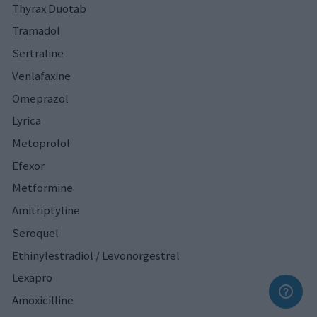
Thyrax Duotab
Tramadol
Sertraline
Venlafaxine
Omeprazol
Lyrica
Metoprolol
Efexor
Metformine
Amitriptyline
Seroquel
Ethinylestradiol / Levonorgestrel
Lexapro
Amoxicilline