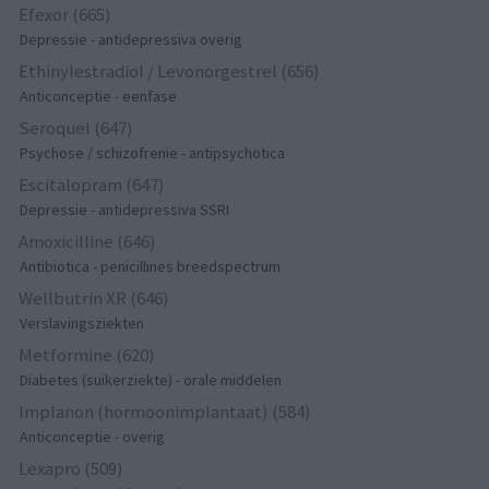
Efexor (665)
Depressie - antidepressiva overig
Ethinylestradiol / Levonorgestrel (656)
Anticonceptie - eenfase
Seroquel (647)
Psychose / schizofrenie - antipsychotica
Escitalopram (647)
Depressie - antidepressiva SSRI
Amoxicilline (646)
Antibiotica - penicillines breedspectrum
Wellbutrin XR (646)
Verslavingsziekten
Metformine (620)
Diabetes (suikerziekte) - orale middelen
Implanon (hormoonimplantaat) (584)
Anticonceptie - overig
Lexapro (509)