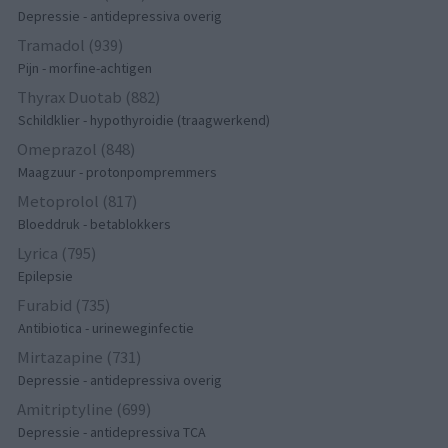
Depressie - antidepressiva overig
Tramadol (939)
Pijn - morfine-achtigen
Thyrax Duotab (882)
Schildklier - hypothyroidie (traagwerkend)
Omeprazol (848)
Maagzuur - protonpompremmers
Metoprolol (817)
Bloeddruk - betablokkers
Lyrica (795)
Epilepsie
Furabid (735)
Antibiotica - urineweginfectie
Mirtazapine (731)
Depressie - antidepressiva overig
Amitriptyline (699)
Depressie - antidepressiva TCA