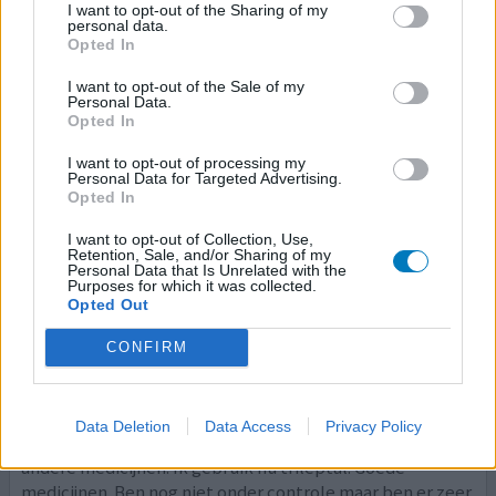
I want to opt-out of the Sharing of my
eetlust waardoor hij wat zwaarder werd. Na 3 maanden
personal data.
werd dit minder en verdween uiteindelijk. Hij
[lees
Opted In
meer...]
I want to opt-out of the Sale of my
Personal Data.
0 reacties
geef mening
Opted In
I want to opt-out of processing my
Personal Data for Targeted Advertising.
Trileptal
Opted In
10-01-2013 | Vrouw | 18
I want to opt-out of Collection, Use,
oxcarbazepine
Retention, Sale, and/or Sharing of my
Epilepsie
Personal Data that Is Unrelated with the
Purposes for which it was collected.
Opted Out
Effectiviteit
Hoeveelheid bijwerkingen
CONFIRM
Ik heb sinds mijn 16de epilepsie. Ik gebruikte eerst
keppra. Daar kreeg ik ernstige haaruitval van en op
Data Deletion
Data Access
Privacy Policy
aanraden van de dermatoloog toch over gegaan op
andere medicijnen. Ik gebruik nu trileptal. Goede
medicijnen. Ben nog niet onder controle maar ben er zeer