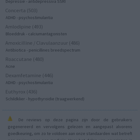
Depressie - antidepressiva SSRI
Concerta (503)
ADHD - psychostimulantia
Amlodipine (493)
Bloeddruk - calciumantagonisten
Amoxicilline / Clavulaanzuur (486)
Antibiotica - penicillines breedspectrum
Roaccutane (480)
Acne
Dexamfetamine (446)
ADHD - psychostimulantia
Euthyrox (436)
Schildklier - hypothyroidie (traagwerkend)
De reviews op deze pagina zijn door de gebruikers
gegenereerd en vervolgens gelezen en aangepast alvorens
goedkeuring, om zo te voldoen aan onze standaarden wat betreft