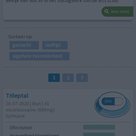
Bekijk hier wat er in het naslagwerk van de arts staat
lees meer
Sorteer op
geslacht
leeftijd
algehele tevredenheid
1
2
3
Trileptal
16-07-2020 | Man | 41
oxcarbazepine (600mg)
Epilepsie
Effectiviteit
Hoeveelheid bijwerkingen