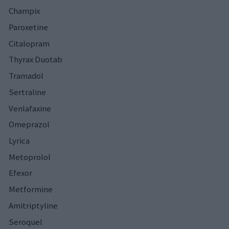
Champix
Paroxetine
Citalopram
Thyrax Duotab
Tramadol
Sertraline
Venlafaxine
Omeprazol
Lyrica
Metoprolol
Efexor
Metformine
Amitriptyline
Seroquel