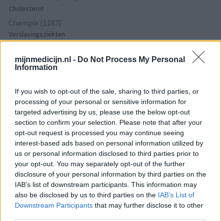
Cholesterol
Champix (1187)
Verslavingsziekten
Venlafaxine (1004)
Depressie - antidepressiva overig
mijnmedicijn.nl -
Do Not Process My Personal
Information
Tramadol (939)
Pijn - morfine-achtigen
If you wish to opt-out of the sale, sharing to third parties, or
Thyrax Duotab (882)
processing of your personal or sensitive information for
Schildklier - hypothyroidie (traagwerkend)
targeted advertising by us, please use the below opt-out
section to confirm your selection. Please note that after your
Omeprazol (848)
opt-out request is processed you may continue seeing
Maagzuur - protonpompremmers
interest-based ads based on personal information utilized by
Metoprolol (817)
us or personal information disclosed to third parties prior to
Bloeddruk - betablokkers
your opt-out. You may separately opt-out of the further
disclosure of your personal information by third parties on the
Lyrica (795)
IAB’s list of downstream participants. This information may
Epilepsie
also be disclosed by us to third parties on the
IAB’s List of
Furabid (735)
Downstream Participants
that may further disclose it to other
Antibiotica - urineweginfectie
third parties.