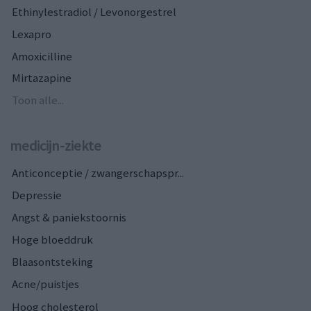
Ethinylestradiol / Levonorgestrel
Lexapro
Amoxicilline
Mirtazapine
Toon alle...
medicijn-ziekte
Anticonceptie / zwangerschapspr...
Depressie
Angst & paniekstoornis
Hoge bloeddruk
Blaasontsteking
Acne/puistjes
Hoog cholesterol