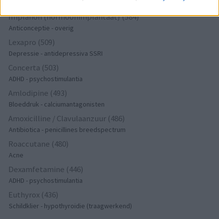
Diabetes (suikerziekte) - orale middelen
Implanon (hormoonimplantaat) (584)
Anticonceptie - overig
Lexapro (509)
Depressie - antidepressiva SSRI
Concerta (503)
ADHD - psychostimulantia
Amlodipine (493)
Bloeddruk - calciumantagonisten
Amoxicilline / Clavulaanzuur (486)
Antibiotica - penicillines breedspectrum
Roaccutane (480)
Acne
Dexamfetamine (446)
ADHD - psychostimulantia
Euthyrox (436)
Schildklier - hypothyroidie (traagwerkend)