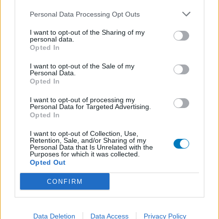
Mirtazapine (731)
Personal Data Processing Opt Outs
Depressie - antidepressiva overig
Amitriptyline (699)
I want to opt-out of the Sharing of my
personal data.
Depressie - antidepressiva TCA
Opted In
Efexor (665)
I want to opt-out of the Sale of my
Depressie - antidepressiva overig
Personal Data.
Opted In
Ethinylestradiol / Levonorgestrel (656)
Anticonceptie - eenfase
I want to opt-out of processing my
Personal Data for Targeted Advertising.
Seroquel (647)
Opted In
Psychose / schizofrenie - antipsychotica
Escitalopram (647)
I want to opt-out of Collection, Use,
Retention, Sale, and/or Sharing of my
Depressie - antidepressiva SSRI
Personal Data that Is Unrelated with the
Purposes for which it was collected.
Amoxicilline (646)
Opted Out
Antibiotica - penicillines breedspectrum
CONFIRM
Wellbutrin XR (646)
Verslavingsziekten
Metformine (620)
Data Deletion
Data Access
Privacy Policy