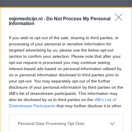
0 reacties
geef mening
mijnmedicijn.nl -
Do Not Process My Personal
Information
If you wish to opt-out of the sale, sharing to third parties, or
Colchicine
processing of your personal or sensitive information for
04-02-2020 | Vrouw | 39
targeted advertising by us, please use the below opt-out
colchicine (0,5mg)
section to confirm your selection. Please note that after your
Niet in de lijst
opt-out request is processed you may continue seeing
interest-based ads based on personal information utilized by
Effectiviteit
us or personal information disclosed to third parties prior to
Hoeveelheid bijwerkingen
your opt-out. You may separately opt-out of the further
disclosure of your personal information by third parties on the
Familiaire mediterrane koorts (FMF) is een ziekte die
IAB’s list of downstream participants. This information may
wordt gekenmerkt door hevige koortsperiodes. FMF valt
also be disclosed by us to third parties on the
IAB’s List of
onder de auto-inflammatoire aandoeningen.
Downstream Participants
that may further disclose it to other
third parties.
0 reacties
geef mening
Personal Data Processing Opt Outs