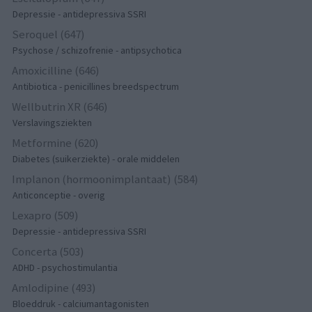
Depressie - antidepressiva SSRI
Seroquel (647)
Psychose / schizofrenie - antipsychotica
Amoxicilline (646)
Antibiotica - penicillines breedspectrum
Wellbutrin XR (646)
Verslavingsziekten
Metformine (620)
Diabetes (suikerziekte) - orale middelen
Implanon (hormoonimplantaat) (584)
Anticonceptie - overig
Lexapro (509)
Depressie - antidepressiva SSRI
Concerta (503)
ADHD - psychostimulantia
Amlodipine (493)
Bloeddruk - calciumantagonisten