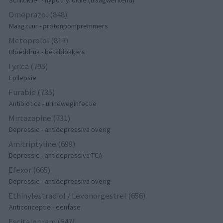
Omeprazol (848)
Maagzuur - protonpompremmers
Metoprolol (817)
Bloeddruk - betablokkers
Lyrica (795)
Epilepsie
Furabid (735)
Antibiotica - urineweginfectie
Mirtazapine (731)
Depressie - antidepressiva overig
Amitriptyline (699)
Depressie - antidepressiva TCA
Efexor (665)
Depressie - antidepressiva overig
Ethinylestradiol / Levonorgestrel (656)
Anticonceptie - eenfase
Escitalopram (647)