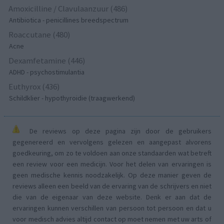
Amoxicilline / Clavulaanzuur (486)
Antibiotica - penicillines breedspectrum
Roaccutane (480)
Acne
Dexamfetamine (446)
ADHD - psychostimulantia
Euthyrox (436)
Schildklier - hypothyroidie (traagwerkend)
De reviews op deze pagina zijn door de gebruikers
gegenereerd en vervolgens gelezen en aangepast alvorens
goedkeuring, om zo te voldoen aan onze standaarden wat betreft
een review voor een medicijn. Voor het delen van ervaringen is
geen medische kennis noodzakelijk. Op deze manier geven de
reviews alleen een beeld van de ervaring van de schrijvers en niet
die van de eigenaar van deze website. Denk er aan dat de
ervaringen kunnen verschillen van persoon tot persoon en dat u
voor medisch advies altijd contact op moet nemen met uw arts of