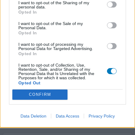
I want to opt-out of the Sharing of my
personal data.
Colchicine
Opted In
24-07-2019 | Man | 44
colchicine (0,5mg)
I want to opt-out of the Sale of my
Personal Data.
Jicht
Opted In
Effectiviteit
I want to opt-out of processing my
Personal Data for Targeted Advertising.
Hoeveelheid bijwerkingen
Opted In
Nu diverse keren gestart met een kuur. Telkens word ik
I want to opt-out of Collection, Use,
na 2 weken doodziek. Opgezette lymfklieren griep en
Retention, Sale, and/or Sharing of my
Personal Data that Is Unrelated with the
onwijze keelpijn. Volgens reumatoloog is dit toeval. Maar
Purposes for which it was collected.
na 3x?? Ga het middel nu gebruiken bij een aanval. Slik
Opted Out
naproxen ernaast maximale dosering ook vanwege
CONFIRM
rugpijn(dec gebroken). Na stoppen binnen 3dgn van
griep en keelpijn af.
0 reacties
geef mening
Data Deletion
Data Access
Privacy Policy