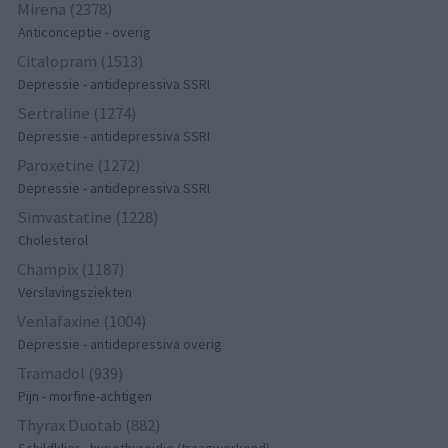
Mirena (2378)
Anticonceptie - overig
Citalopram (1513)
Depressie - antidepressiva SSRI
Sertraline (1274)
Depressie - antidepressiva SSRI
Paroxetine (1272)
Depressie - antidepressiva SSRI
Simvastatine (1228)
Cholesterol
Champix (1187)
Verslavingsziekten
Venlafaxine (1004)
Depressie - antidepressiva overig
Tramadol (939)
Pijn - morfine-achtigen
Thyrax Duotab (882)
Schildklier - hypothyroidie (traagwerkend)