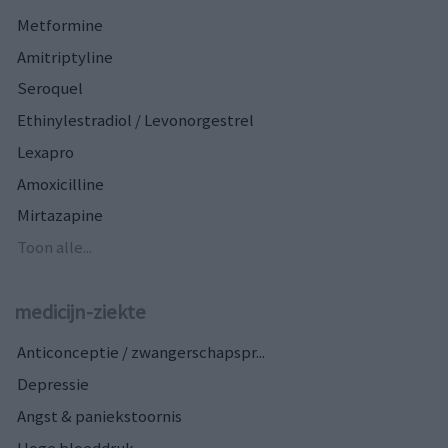
Metformine
Amitriptyline
Seroquel
Ethinylestradiol / Levonorgestrel
Lexapro
Amoxicilline
Mirtazapine
Toon alle...
medicijn-ziekte
Anticonceptie / zwangerschapspr...
Depressie
Angst & paniekstoornis
Hoge bloeddruk