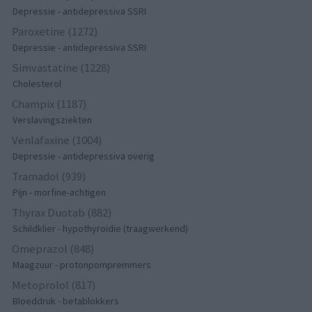
Depressie - antidepressiva SSRI
Paroxetine (1272)
Depressie - antidepressiva SSRI
Simvastatine (1228)
Cholesterol
Champix (1187)
Verslavingsziekten
Venlafaxine (1004)
Depressie - antidepressiva overig
Tramadol (939)
Pijn - morfine-achtigen
Thyrax Duotab (882)
Schildklier - hypothyroidie (traagwerkend)
Omeprazol (848)
Maagzuur - protonpompremmers
Metoprolol (817)
Bloeddruk - betablokkers