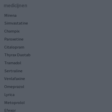
medicijnen
Mirena
Simvastatine
Champix
Paroxetine
Citalopram
Thyrax Duotab
Tramadol
Sertraline
Venlafaxine
Omeprazol
Lyrica
Metoprolol
Efexor