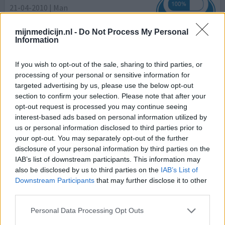
21-04-2010 | Man
leuproreline
Te hogr PSA
mijnmedicijn.nl -
Do Not Process My Personal
Information
Effectiviteit
Hoeveelheid bijwerkingen
If you wish to opt-out of the sale, sharing to third parties, or
processing of your personal or sensitive information for
Na verwijdering prostaat in 1996 nam daarna de PSA
targeted advertising by us, please use the below opt-out
langzaam weer toe tot we op 20 kwamen. Uroloog
section to confirm your selection. Please note that after your
besloot toen Eiligard (Synthetisch vrouwelijk hormoon)
opt-out request is processed you may continue seeing
toe te gaan passen. Psa is nu weer terug naar geriefelijke
interest-based ads based on personal information utilized by
Nul. Bijwerkingen vooral hot flushes (krijg er een pil
us or personal information disclosed to third parties prior to
tegen) en borst groei. Na het eerste jaar voel ik mij nu
your opt-out. You may separately opt-out of the further
normaal en voel mij goed. Doe wel een uur per dag
[lees
disclosure of your personal information by third parties on the
IAB’s list of downstream participants. This information may
meer...]
also be disclosed by us to third parties on the
IAB’s List of
Downstream Participants
that may further disclose it to other
0 reacties
geef mening
third parties.
Personal Data Processing Opt Outs
Eligard