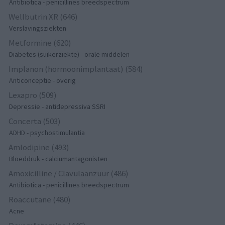
Antibiotica - penicillines breedspectrum
Wellbutrin XR (646)
Verslavingsziekten
Metformine (620)
Diabetes (suikerziekte) - orale middelen
Implanon (hormoonimplantaat) (584)
Anticonceptie - overig
Lexapro (509)
Depressie - antidepressiva SSRI
Concerta (503)
ADHD - psychostimulantia
Amlodipine (493)
Bloeddruk - calciumantagonisten
Amoxicilline / Clavulaanzuur (486)
Antibiotica - penicillines breedspectrum
Roaccutane (480)
Acne