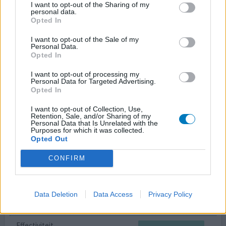
I want to opt-out of the Sharing of my
13-04-2010 | Man
personal data.
Opted In
leuproreline
Prostaatkanker
I want to opt-out of the Sale of my
Personal Data.
Effectiviteit
Opted In
Hoeveelheid bijwerkingen
I want to opt-out of processing my
Personal Data for Targeted Advertising.
nu na 2 maanden na de eerste injectie heb ik nog geen
Opted In
lastige bijwerkingen op opvliegers na waar wel mee te
leven is.
I want to opt-out of Collection, Use,
Retention, Sale, and/or Sharing of my
Personal Data that Is Unrelated with the
Purposes for which it was collected.
0 reacties
geef mening
Opted Out
CONFIRM
Eligard
05-09-2009 | Man
leuproreline
Data Deletion
Data Access
Privacy Policy
Prostaat Carcinoom
Effectiviteit