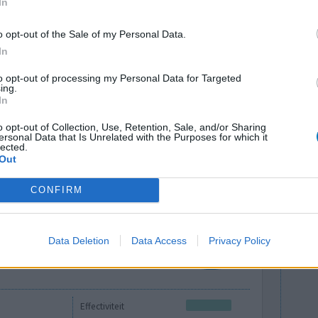
In
Effectiviteit
o opt-out of the Sale of my Personal Data.
In
Hoeveelheid bijwerkingen
Bijwerkingen
to opt-out of processing my Personal Data for Targeted
ing.
stemmingswisselingen
In
gewichtstoename
vermoeidheid
o opt-out of Collection, Use, Retention, Sale, and/or Sharing
ersonal Data that Is Unrelated with the Purposes for which it
lected.
0 reacties
Out
CONFIRM
Data Deletion
Data Access
Privacy Policy
Effectiviteit