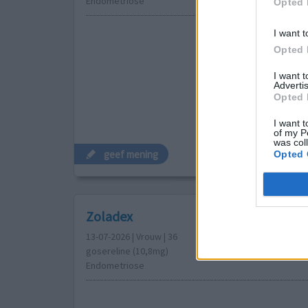
Endometriose
Opted 
I want t
Opted 
I want 
Advertis
Opted 
I want t
of my P
was col
geef mening
Opted 
Zoladex
13-07-2026 | Vrouw | 36
gosereline (10,8mg)
Endometriose