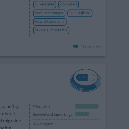
suikerziekte
opvliegers
veel meer honger
Spierstijfheid
Gewichtstoename
seksuele impotentie
0 reacties
zo heftig.
Effectiviteit
ex heeft
Hoeveelheid bijwerkingen
d migraine
Bijwerkingen
heftig.