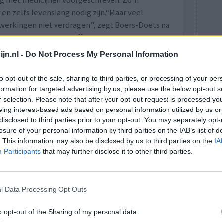
ng met medicijnen voorgeschreven. Zo’n
en zelfs levenslang nodig zijn.“Maar veel
jwerkingen niet verdragen”, zegt Boers-Doets na
ng een stuk minder effectief.”
en, kunnen patiënten met kanker vaker hun
jn.nl -
Do Not Process My Personal Information
l patiënten gemiddeld vijf maanden langer kunnen
to opt-out of the sale, sharing to third parties, or processing of your per
formation for targeted advertising by us, please use the below opt-out s
-2019)
naar artikel
r selection. Please note that after your opt-out request is processed y
eing interest-based ads based on personal information utilized by us or
disclosed to third parties prior to your opt-out. You may separately opt-
lacht
leeftijd
algehele tevredenheid
losure of your personal information by third parties on the IAB’s list of
. This information may also be disclosed by us to third parties on the
IA
Participants
that may further disclose it to other third parties.
4
5
6
7
l Data Processing Opt Outs
o opt-out of the Sharing of my personal data.