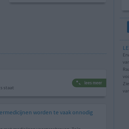
LE
Erv
van
Raa
voo
lees meer
Zie
ts staat
va
rmedicijnen worden te vaak onnodig