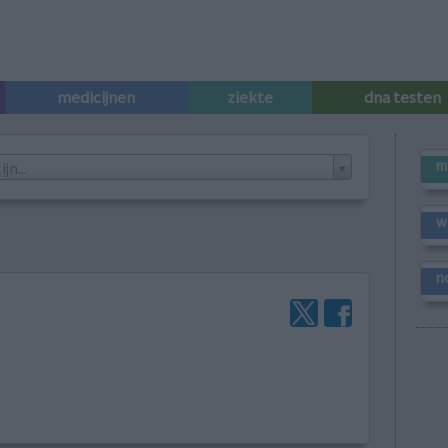
medicijnen
ziekte
dna testen
m
n...
w
n