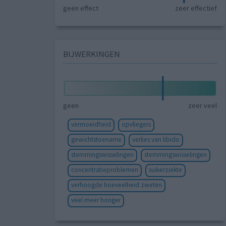
geen effect
zeer effectief
BIJWERKINGEN
geen
zeer veel
vermoeidheid
opvliegers
gewichtstoename
verlies van libido
stemmingswisselingen
stemmingswisselingen
concentratieproblemen
suikerziekte
verhoogde hoeveelheid zweten
veel meer honger