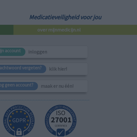
Medicatieveiligheid voor jou
over mijnmedicijn.nl
ijn account
inloggen
achtwoord vergeten?
klik hier!
og geen account?
maak er nu één!