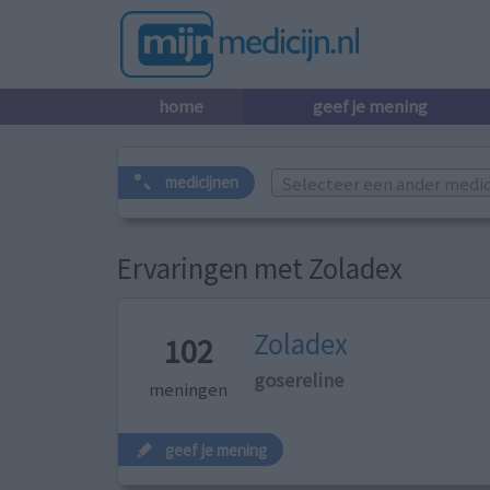
home
geef je mening
Selecteer een ander medicij
medicijnen
Ervaringen met Zoladex
Zoladex
102
gosereline
meningen
geef je mening