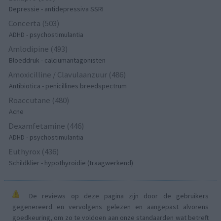
Depressie - antidepressiva SSRI
Concerta (503)
ADHD - psychostimulantia
Amlodipine (493)
Bloeddruk - calciumantagonisten
Amoxicilline / Clavulaanzuur (486)
Antibiotica - penicillines breedspectrum
Roaccutane (480)
Acne
Dexamfetamine (446)
ADHD - psychostimulantia
Euthyrox (436)
Schildklier - hypothyroidie (traagwerkend)
De reviews op deze pagina zijn door de gebruikers
gegenereerd en vervolgens gelezen en aangepast alvorens
goedkeuring, om zo te voldoen aan onze standaarden wat betreft