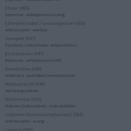
Efexor (665)
Depressie - antidepressiva overig
Ethinylestradiol / Levonorgestrel (656)
Anticonceptie - eenfase
Seroquel (647)
Psychose / schizofrenie - antipsychotica
Escitalopram (647)
Depressie - antidepressiva SSRI
Amoxicilline (646)
Antibiotica - penicillines breedspectrum
Wellbutrin XR (646)
Verslavingsziekten
Metformine (620)
Diabetes (suikerziekte) - orale middelen
Implanon (hormoonimplantaat) (584)
Anticonceptie - overig
Lexapro (509)