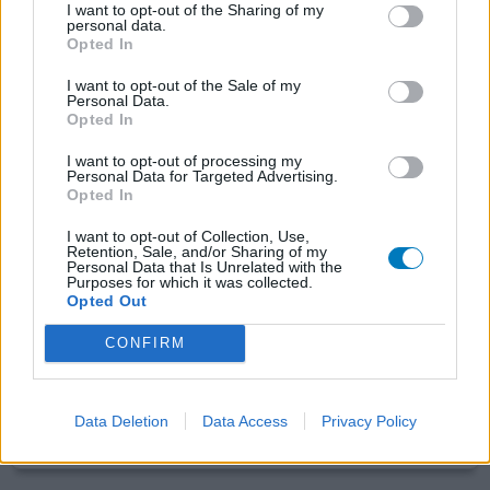
bij start 28), maar er is veel ellende voor terug gekomen.
I want to opt-out of the Sharing of my
personal data.
Leeftijd bij start behandeling 67 jaar
Opted In
0 reacties
geef mening
I want to opt-out of the Sale of my
Personal Data.
Opted In
I want to opt-out of processing my
Firmagon
Personal Data for Targeted Advertising.
Opted In
20-02-2015 | Man | 57
degarelix (120mg)
I want to opt-out of Collection, Use,
Prostaatkanker
Retention, Sale, and/or Sharing of my
Personal Data that Is Unrelated with the
Purposes for which it was collected.
Effectiviteit
Opted Out
Hoeveelheid bijwerkingen
CONFIRM
Harde pijnlijke rode plek (10cm) e nu op vliegers en
concentratie verlies
Data Deletion
Data Access
Privacy Policy
0 reacties
geef mening