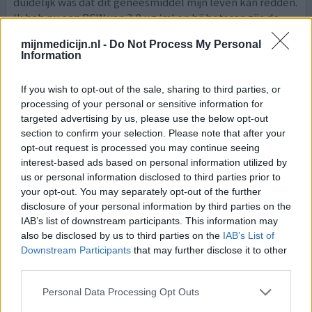
duidelijk was dat dit geneesmiddel mijn leven kan redden.
Ik heb nu een PSW van 3,9 µg/ml en bij botscan zijn de
metastasen aa
[lees meer...]
mijnmedicijn.nl -
Do Not Process My Personal
Information
0 reacties
geef mening
If you wish to opt-out of the sale, sharing to third parties, or
processing of your personal or sensitive information for
Firmagon
targeted advertising by us, please use the below opt-out
section to confirm your selection. Please note that after your
05-06-2015 | Man | 71
opt-out request is processed you may continue seeing
degarelix (80mg)
interest-based ads based on personal information utilized by
Prostaatkanker
us or personal information disclosed to third parties prior to
your opt-out. You may separately opt-out of the further
Effectiviteit
disclosure of your personal information by third parties on the
Hoeveelheid bijwerkingen
IAB’s list of downstream participants. This information may
also be disclosed by us to third parties on the
IAB’s List of
In combinatie met bestralingen maandelijks firmagon
Downstream Participants
that may further disclose it to other
(degarelix) injectie. De bijwerkingen, zeer pijnlijk op
third parties.
injectieplaats (buik), opvliegers, impotent,
hartritmestoring gekregen. Na 2 jaar gestopt vanwege
Personal Data Processing Opt Outs
alle bijwerkingen. Prostaatkanker lijkt weg (psa is nu 0,6