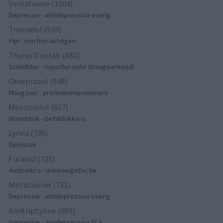
Venlafaxine (1004)
Depressie - antidepressiva overig
Tramadol (939)
Pijn - morfine-achtigen
Thyrax Duotab (882)
Schildklier - hypothyroidie (traagwerkend)
Omeprazol (848)
Maagzuur - protonpompremmers
Metoprolol (817)
Bloeddruk - betablokkers
Lyrica (795)
Epilepsie
Furabid (735)
Antibiotica - urineweginfectie
Mirtazapine (731)
Depressie - antidepressiva overig
Amitriptyline (699)
Depressie - antidepressiva TCA