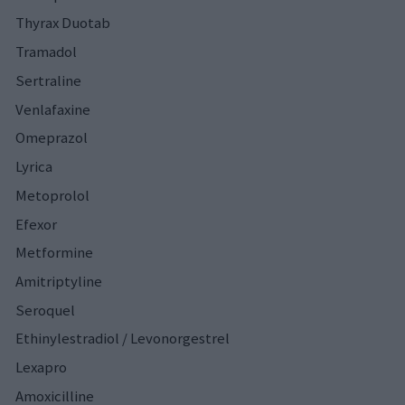
Thyrax Duotab
Tramadol
Sertraline
Venlafaxine
Omeprazol
Lyrica
Metoprolol
Efexor
Metformine
Amitriptyline
Seroquel
Ethinylestradiol / Levonorgestrel
Lexapro
Amoxicilline