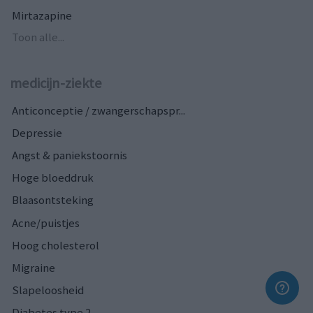
Mirtazapine
Toon alle...
medicijn-ziekte
Anticonceptie / zwangerschapspr...
Depressie
Angst & paniekstoornis
Hoge bloeddruk
Blaasontsteking
Acne/puistjes
Hoog cholesterol
Migraine
Slapeloosheid
Diabetes type 2