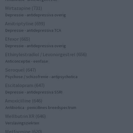
Mirtazapine (731)
Depressie - antidepressiva overig
Amitriptyline (699)
Depressie - antidepressiva TCA
Efexor (665)
Depressie - antidepressiva overig
Ethinylestradiol / Levonorgestrel (656)
Anticonceptie - eenfase
Seroquel (647)
Psychose / schizofrenie - antipsychotica
Escitalopram (647)
Depressie - antidepressiva SSRI
Amoxicilline (646)
Antibiotica - penicillines breedspectrum
Wellbutrin XR (646)
Verslavingsziekten
Metformine (620)