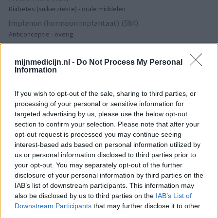
Diabetes (suikerziekte) - orale middelen
Implanon (hormoonimplantaat) (584)
Anticonceptie - overig
Lexapro (509)
Depressie - antidepressiva SSRI
mijnmedicijn.nl -
Do Not Process My Personal
Information
Concerta (503)
ADHD - psychostimulantia
If you wish to opt-out of the sale, sharing to third parties, or
Amlodipine (493)
processing of your personal or sensitive information for
Bloeddruk - calciumantagonisten
targeted advertising by us, please use the below opt-out
Amoxicilline / Clavulaanzuur (486)
section to confirm your selection. Please note that after your
opt-out request is processed you may continue seeing
Antibiotica - penicillines breedspectrum
interest-based ads based on personal information utilized by
Roaccutane (480)
us or personal information disclosed to third parties prior to
Acne
your opt-out. You may separately opt-out of the further
Dexamfetamine (446)
disclosure of your personal information by third parties on the
IAB’s list of downstream participants. This information may
ADHD - psychostimulantia
also be disclosed by us to third parties on the
IAB’s List of
Euthyrox (436)
Downstream Participants
that may further disclose it to other
Schildklier - hypothyroidie (traagwerkend)
third parties.