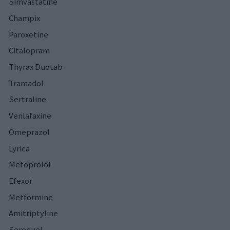
Simvastatine
Champix
Paroxetine
Citalopram
Thyrax Duotab
Tramadol
Sertraline
Venlafaxine
Omeprazol
Lyrica
Metoprolol
Efexor
Metformine
Amitriptyline
Seroquel