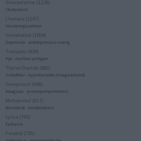
Simvastatine (1228)
Cholesterol
Champix (1187)
Verslavingsziekten
Venlafaxine (1004)
Depressie - antidepressiva overig
Tramadol (939)
Pijn - morfine-achtigen
Thyrax Duotab (882)
Schildklier - hypothyroidie (traagwerkend)
Omeprazol (848)
Maagzuur - protonpompremmers
Metoprolol (817)
Bloeddruk - betablokkers
Lyrica (795)
Epilepsie
Furabid (735)
Antibiotica - urineweginfectie