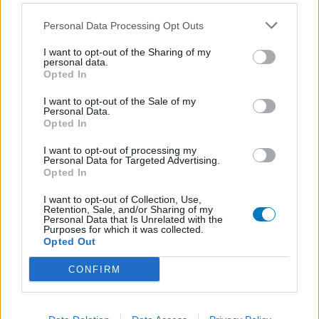
Personal Data Processing Opt Outs
De reviews op deze pagina zijn door de gebruikers
I want to opt-out of the Sharing of my
gegenereerd en vervolgens gelezen en aangepast alvorens
personal data.
goedkeuring, om zo te voldoen aan onze standaarden wat betreft
Opted In
een review voor een medicijn. Voor het delen van ervaringen is
geen medische kennis noodzakelijk. Op deze manier geven de
I want to opt-out of the Sale of my
Personal Data.
reviews alleen een beeld van de ervaring van de schrijvers en niet
Opted In
die van de eigenaar van deze website. Denk er aan dat de
ervaringen kunnen verschillen van persoon tot persoon en dat u
I want to opt-out of processing my
Personal Data for Targeted Advertising.
voor medisch advies altijd contact op moet nemen met uw arts of
Opted In
apotheker.
I want to opt-out of Collection, Use,
Retention, Sale, and/or Sharing of my
Personal Data that Is Unrelated with the
Purposes for which it was collected.
Opted Out
CONFIRM