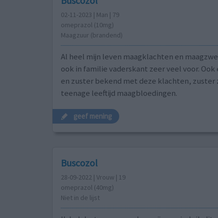
Buscozol
02-11-2023 | Man | 79
omeprazol (10mg)
Maagzuur (brandend)
Al heel mijn leven maagklachten en maagzw
ook in familie vaderskant zeer veel voor. Ook
en zuster bekend met deze klachten, zuster 
teenage leeftijd maagbloedingen.
geef mening
Buscozol
28-09-2022 | Vrouw | 19
omeprazol (40mg)
Niet in de lijst