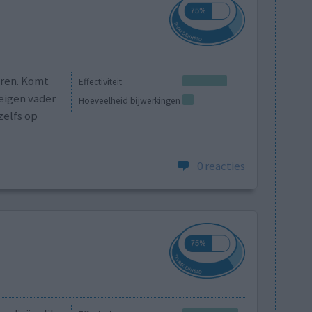
eren. Komt
Effectiviteit
 eigen vader
Hoeveelheid bijwerkingen
zelfs op
0 reacties