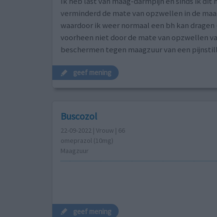
Ik heb last van maag-darmpijn en sinds ik dit m
verminderd de mate van opzwellen in de maa
waardoor ik weer normaal een bh kan dragen 
voorheen niet door de mate van opzwellen van
beschermen tegen maagzuur van een pijnstiller
geef mening
Buscozol
22-09-2022 | Vrouw | 66
omeprazol (10mg)
Maagzuur
geef mening