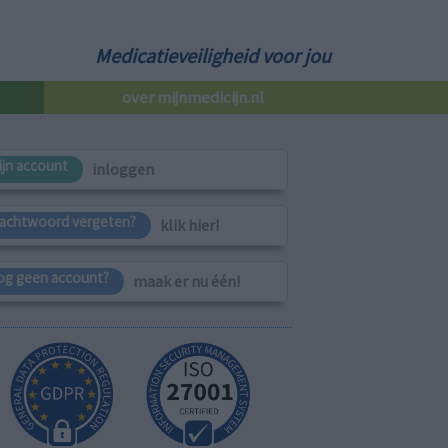
Medicatieveiligheid voor jou
over mijnmedicijn.nl
ijn account
inloggen
achtwoord vergeten?
klik hier!
og geen account?
maak er nu één!