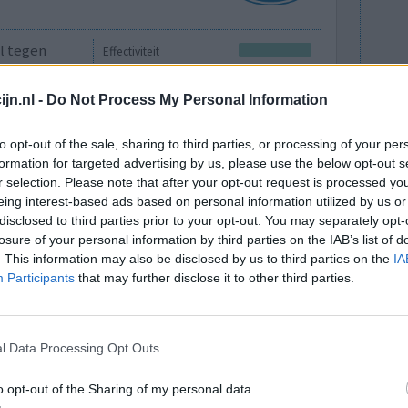
ol tegen
Effectiviteit
d. Af en
Hoeveelheid bijwerkingen
 wanneer ik
jn.nl -
Do Not Process My Personal Information
en bijvoorbeeld) maar dit is tot nu toe nog te
en. Verder heb ik elke dag na elke maaltijd nog
to opt-out of the sale, sharing to third parties, or processing of your per
formation for targeted advertising by us, please use the below opt-out s
r selection. Please note that after your opt-out request is processed y
eing interest-based ads based on personal information utilized by us or
0 reacties
disclosed to third parties prior to your opt-out. You may separately opt-
losure of your personal information by third parties on the IAB’s list of
. This information may also be disclosed by us to third parties on the
IA
Participants
that may further disclose it to other third parties.
l Data Processing Opt Outs
o opt-out of the Sharing of my personal data.
Effectiviteit