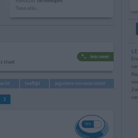
Pantozol
(98 meningen)
Toon alle...
LE
lees meer
Erv
ts staat
van
Raa
voo
lacht
leeftijd
algehele tevredenheid
Zie
va
1