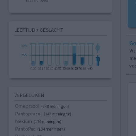
(52 reviews)
LEEFTIJD + GESLACHT
Go
Wi
med
vo
VERGELIJKEN
Omeprazol
(848 meningen)
Pantoprazol
(342 meningen)
Nexium
(174 meningen)
PantoPac
(104 meningen)