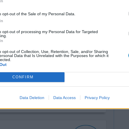
In
Hoeveelheid bijwerkingen
o opt-out of the Sale of my Personal Data.
0 reacties
In
to opt-out of processing my Personal Data for Targeted
ing.
In
o opt-out of Collection, Use, Retention, Sale, and/or Sharing
ersonal Data that Is Unrelated with the Purposes for which it
lected.
Out
CONFIRM
Effectiviteit
Hoeveelheid bijwerkingen
Data Deletion
Data Access
Privacy Policy
0 reacties