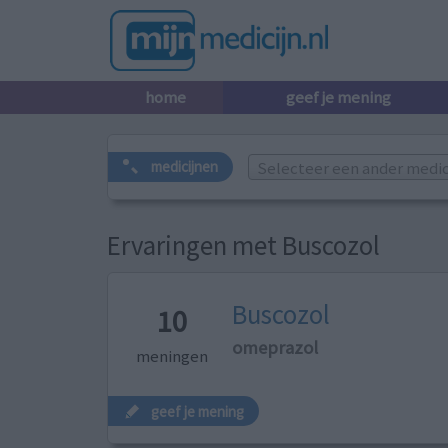
home
geef je mening
Selecteer een ander medicij
medicijnen
Ervaringen met Buscozol
Buscozol
10
omeprazol
meningen
geef je mening