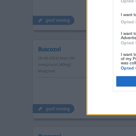
Opted 
I want t
geef mening
Opted 
I want 
Advertis
Opted 
Buscozol
I want t
18-04-2024 | Man | 69
of my P
was col
omeprazol (40mg)
Opted 
Maagzuur
geef mening