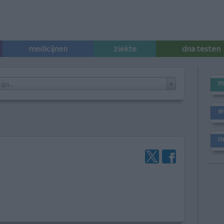
medicijnen
ziekte
dna testen
m
n...
w
n