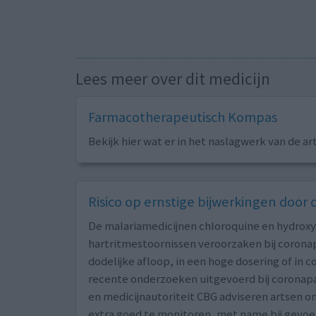
Lees meer over dit medicijn
Farmacotherapeutisch Kompas
Bekijk hier wat er in het naslagwerk van de ar
Risico op ernstige bijwerkingen door
De malariamedicijnen chloroquine en hydrox
hartritmestoornissen veroorzaken bij corona
dodelijke afloop, in een hoge dosering of in c
recente onderzoeken uitgevoerd bij coronap
en medicijnautoriteit CBG adviseren artsen o
extra goed te monitoren, met name bij gevoel