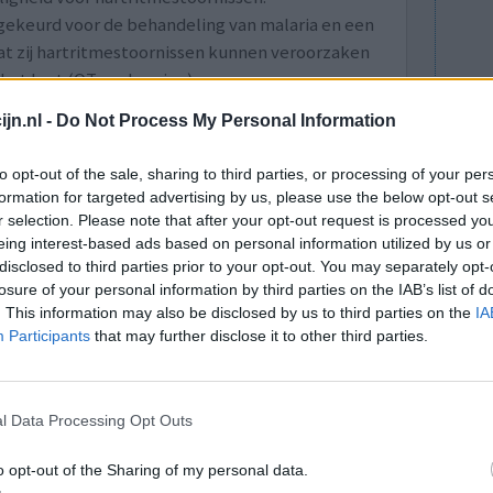
gekeurd voor de behandeling van malaria en een
at zij hartritmestoornissen kunnen veroorzaken
 het hart (QT-verlenging).
 (CBG)
(23-04-2020)
jn.nl -
Do Not Process My Personal Information
link naar artikel van CBG
to opt-out of the sale, sharing to third parties, or processing of your per
formation for targeted advertising by us, please use the below opt-out s
lacht
leeftijd
algehele tevredenheid
r selection. Please note that after your opt-out request is processed y
eing interest-based ads based on personal information utilized by us or
2
disclosed to third parties prior to your opt-out. You may separately opt-
losure of your personal information by third parties on the IAB’s list of
. This information may also be disclosed by us to third parties on the
IA
Participants
that may further disclose it to other third parties.
l Data Processing Opt Outs
uw Guinea.
Effectiviteit
o opt-out of the Sharing of my personal data.
oit zoiets
Hoeveelheid bijwerkingen