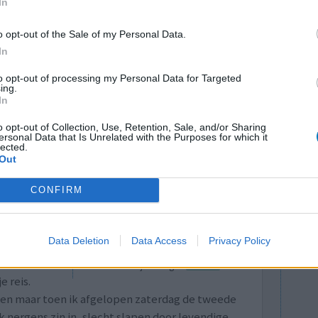
In
ar huis
g gehaald en naar hospitaal gebracht. Dacht echt
o opt-out of the Sale of my Personal Data.
t ging tekeer. Na onderzoek teruggebracht naar
In
to opt-out of processing my Personal Data for Targeted
ing.
0 reacties
In
o opt-out of Collection, Use, Retention, Sale, and/or Sharing
ersonal Data that Is Unrelated with the Purposes for which it
lected.
Out
CONFIRM
Data Deletion
Data Access
Privacy Policy
rmeldde dat
Effectiviteit
deze een x
Hoeveelheid bijwerkingen
e reis.
ingen maar toen ik afgelopen zaterdag de tweede
 nergens zin in, slecht slapen door levendige