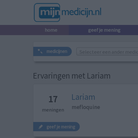
home
geef je mening
Selecteer een ander medicij
medicijnen
Ervaringen met Lariam
Lariam
17
mefloquine
meningen
geef je mening