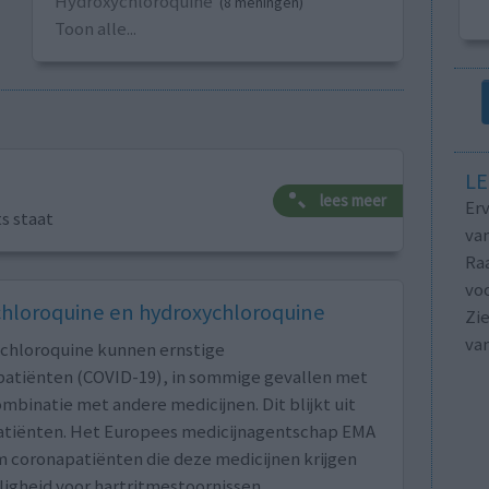
Hydroxychloroquine
(8 meningen)
Toon alle...
LE
lees meer
Erv
ts staat
van
Raa
voo
 chloroquine en hydroxychloroquine
Zie
va
ychloroquine kunnen ernstige
patiënten (COVID-19), in sommige gevallen met
ombinatie met andere medicijnen. Dit blijkt uit
atiënten. Het Europees medicijnagentschap EMA
m coronapatiënten die deze medicijnen krijgen
igheid voor hartritmestoornissen.