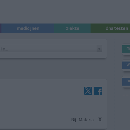
medicijnen
ziekte
dna testen
m
n...
w
n
X
Bij
Malaria