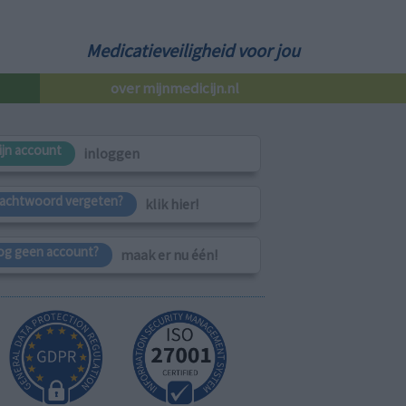
Medicatieveiligheid voor jou
over mijnmedicijn.nl
ijn account
inloggen
achtwoord vergeten?
klik hier!
og geen account?
maak er nu één!