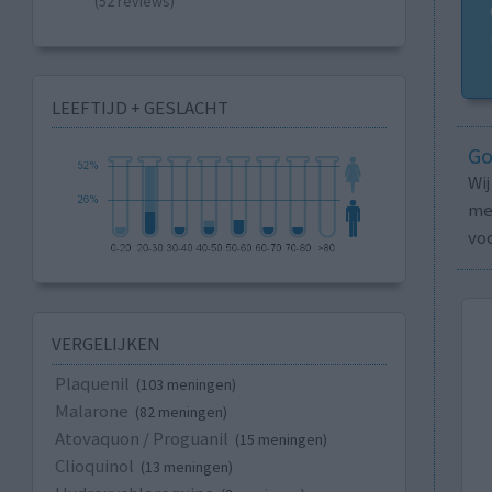
(52 reviews)
LEEFTIJD + GESLACHT
Go
Wi
med
vo
VERGELIJKEN
Plaquenil
(103 meningen)
Malarone
(82 meningen)
Atovaquon / Proguanil
(15 meningen)
Clioquinol
(13 meningen)