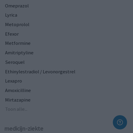
Omeprazol
Lyrica
Metoprolol
Efexor
Metformine
Amitriptyline
Seroquel
Ethinylestradiol / Levonorgestrel
Lexapro
Amoxicilline
Mirtazapine
Toon alle...
medicijn-ziekte