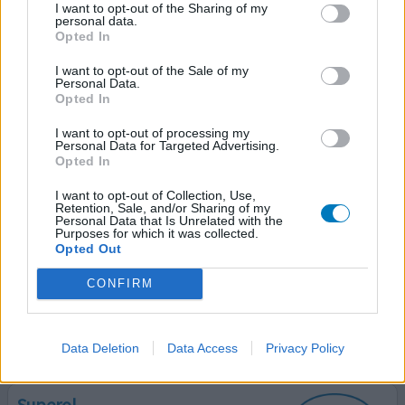
I want to opt-out of the Sharing of my
Superol
personal data.
18-01-2020 | Vrouw | 69
Opted In
oxychinoline
I want to opt-out of the Sale of my
Keelpijn
Personal Data.
Opted In
Effectiviteit
Hoeveelheid bijwerkingen
I want to opt-out of processing my
Personal Data for Targeted Advertising.
Opted In
Bij ons thuis, vroeger (1960), werd dit al gebruikt bij
beginnende keelpijn; tabletjes die in water werden
I want to opt-out of Collection, Use,
Retention, Sale, and/or Sharing of my
opgelost. Heb ze altijd in huis gehad totdat het middel
Personal Data that Is Unrelated with the
uit de verkoop werd gehaald. Tot mn grote opluchting is
Purposes for which it was collected.
Opted Out
het in poedervorm gewoon online in NL verkrijgbaar. Het
is zeer effectief bij keelpijn, meer dan welk zuigtablet
CONFIRM
ook. Niet gebruiken tijdens zwangerschap
[lees meer...]
0 reacties
geef mening
Data Deletion
Data Access
Privacy Policy
Superol