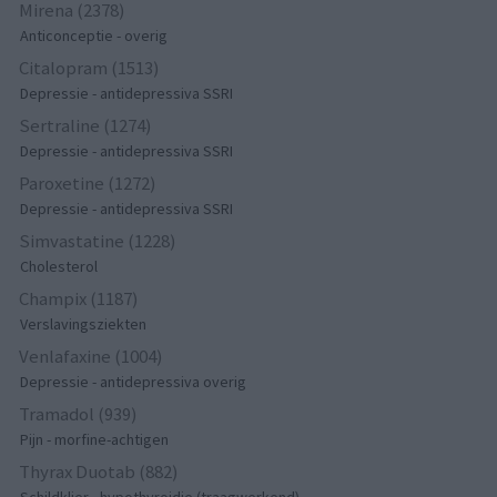
Mirena (2378)
Anticonceptie - overig
Citalopram (1513)
Depressie - antidepressiva SSRI
Sertraline (1274)
Depressie - antidepressiva SSRI
Paroxetine (1272)
Depressie - antidepressiva SSRI
Simvastatine (1228)
Cholesterol
Champix (1187)
Verslavingsziekten
Venlafaxine (1004)
Depressie - antidepressiva overig
Tramadol (939)
Pijn - morfine-achtigen
Thyrax Duotab (882)
Schildklier - hypothyroidie (traagwerkend)