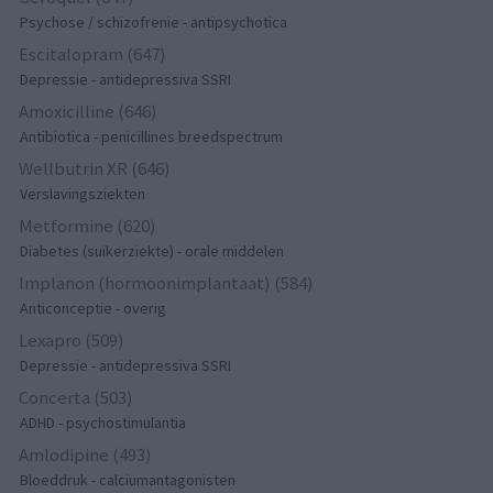
Psychose / schizofrenie - antipsychotica
Escitalopram (647)
Depressie - antidepressiva SSRI
Amoxicilline (646)
Antibiotica - penicillines breedspectrum
Wellbutrin XR (646)
Verslavingsziekten
Metformine (620)
Diabetes (suikerziekte) - orale middelen
Implanon (hormoonimplantaat) (584)
Anticonceptie - overig
Lexapro (509)
Depressie - antidepressiva SSRI
Concerta (503)
ADHD - psychostimulantia
Amlodipine (493)
Bloeddruk - calciumantagonisten