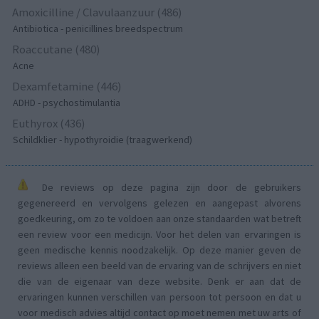
Amoxicilline / Clavulaanzuur (486)
Antibiotica - penicillines breedspectrum
Roaccutane (480)
Acne
Dexamfetamine (446)
ADHD - psychostimulantia
Euthyrox (436)
Schildklier - hypothyroidie (traagwerkend)
De reviews op deze pagina zijn door de gebruikers
gegenereerd en vervolgens gelezen en aangepast alvorens
goedkeuring, om zo te voldoen aan onze standaarden wat betreft
een review voor een medicijn. Voor het delen van ervaringen is
geen medische kennis noodzakelijk. Op deze manier geven de
reviews alleen een beeld van de ervaring van de schrijvers en niet
die van de eigenaar van deze website. Denk er aan dat de
ervaringen kunnen verschillen van persoon tot persoon en dat u
voor medisch advies altijd contact op moet nemen met uw arts of