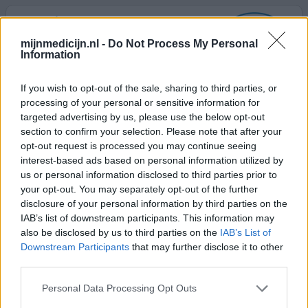
Superol
25-07-2020 | Vrouw | 58
mijnmedicijn.nl -
Do Not Process My Personal
oxychinoline (100mg)
Information
Keelpijn
If you wish to opt-out of the sale, sharing to third parties, or
Effectiviteit
processing of your personal or sensitive information for
Hoeveelheid bijwerkingen
targeted advertising by us, please use the below opt-out
section to confirm your selection. Please note that after your
Ouderwets maar zeer effectief gorgelmiddel bij
opt-out request is processed you may continue seeing
beginnende keelpijn en andere ontstekingsproblemen in
interest-based ads based on personal information utilized by
de mondholte. Werkt snel. Enige nadeel is dat het
us or personal information disclosed to third parties prior to
buitengewoon vies smaakt (zwavel). Uit de handel
your opt-out. You may separately opt-out of the further
gehaald door big pharma (net als dermatol) maar
disclosure of your personal information by third parties on the
gelukkig nu weer verkrijgbaar, zij het tegen een veel
IAB’s list of downstream participants. This information may
hogere prijs. Desondanks nog steeds een aanrader.
also be disclosed by us to third parties on the
IAB’s List of
Downstream Participants
that may further disclose it to other
third parties.
0 reacties
geef mening
Personal Data Processing Opt Outs