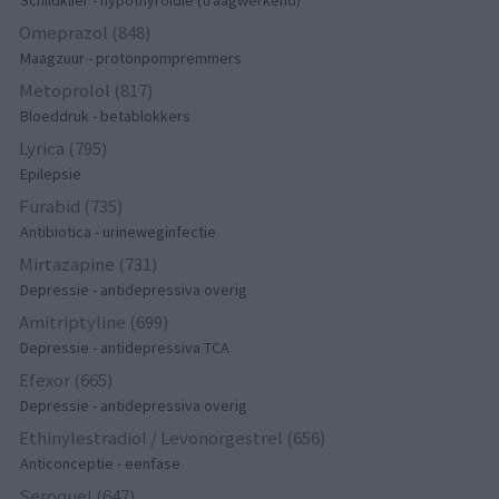
Omeprazol (848)
Maagzuur - protonpompremmers
Metoprolol (817)
Bloeddruk - betablokkers
Lyrica (795)
Epilepsie
Furabid (735)
Antibiotica - urineweginfectie
Mirtazapine (731)
Depressie - antidepressiva overig
Amitriptyline (699)
Depressie - antidepressiva TCA
Efexor (665)
Depressie - antidepressiva overig
Ethinylestradiol / Levonorgestrel (656)
Anticonceptie - eenfase
Seroquel (647)