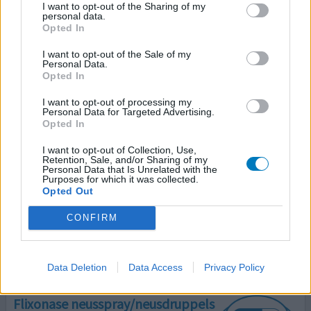
01-09-2021 | Man | 62
I want to opt-out of the Sharing of my
personal data.
fluticason (1mg/ml)
Opted In
Niet in de lijst
I want to opt-out of the Sale of my
Effectiviteit
Personal Data.
Opted In
Hoeveelheid bijwerkingen
I want to opt-out of processing my
Na 1 jaar Fluticason genomen te hebben wat in het begin
Personal Data for Targeted Advertising.
Opted In
prima werkt was na verloop van de tijd het middel erger
dan de kwaal. Flixonase neusdruppels gebruikt ivm
I want to opt-out of Collection, Use,
neuspoliepen die ontstaan door chronische Rhinitus . In
Retention, Sale, and/or Sharing of my
Personal Data that Is Unrelated with the
het begin werkt het uitstekend, maar na 1 jaar elke dag
Purposes for which it was collected.
gebruikt werd het middel erger dan de kwaal . Had
Opted Out
constante opzwelling van neusslijmvliezen en
[lees
meer...]
CONFIRM
0 reacties
geef mening
Data Deletion
Data Access
Privacy Policy
Flixonase neusspray/neusdruppels