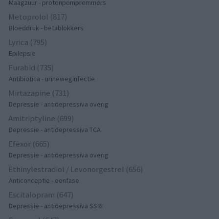
Maagzuur - protonpompremmers
Metoprolol (817)
Bloeddruk - betablokkers
Lyrica (795)
Epilepsie
Furabid (735)
Antibiotica - urineweginfectie
Mirtazapine (731)
Depressie - antidepressiva overig
Amitriptyline (699)
Depressie - antidepressiva TCA
Efexor (665)
Depressie - antidepressiva overig
Ethinylestradiol / Levonorgestrel (656)
Anticonceptie - eenfase
Escitalopram (647)
Depressie - antidepressiva SSRI