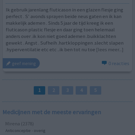
Ik gebruik jarenlang fluticason in een glazen flesje ging
perfect . S' avonds sprayen beide neus gaten en ik kan
makkelijk ademen . Sinds 5 jaar de tijd kreeg ik een
fluticason plastic flesje en daar ging toen helemaal
anders over .ik kon niet goed ademen .buikklachten
gewekt . Angst . Sufheih .hartkloppingen .slecht slapen
.hyperventilatie etc etc ..ik ben tot nu toe
[lees meer...]
0 reacties
geef mening
1
2
3
4
5
Medicijnen met de meeste ervaringen
Mirena (2378)
Anticonceptie - overig