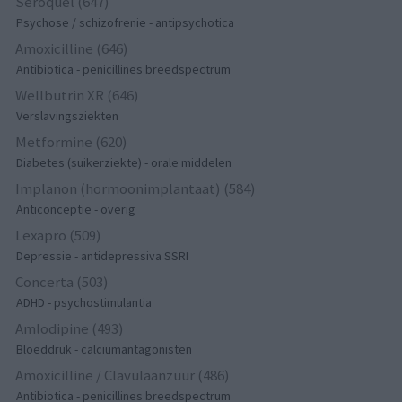
Seroquel (647)
Psychose / schizofrenie - antipsychotica
Amoxicilline (646)
Antibiotica - penicillines breedspectrum
Wellbutrin XR (646)
Verslavingsziekten
Metformine (620)
Diabetes (suikerziekte) - orale middelen
Implanon (hormoonimplantaat) (584)
Anticonceptie - overig
Lexapro (509)
Depressie - antidepressiva SSRI
Concerta (503)
ADHD - psychostimulantia
Amlodipine (493)
Bloeddruk - calciumantagonisten
Amoxicilline / Clavulaanzuur (486)
Antibiotica - penicillines breedspectrum