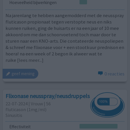
Hoeveelheid bijwerkingen
Na jarenlang te hebben aangemodderd met de neusspray
fluticason propionaat tegen verstopte neus en niks
kunnen ruiken, ging de huisarts er na een jaar of 10 mee
akkoord om me dan schoorvoetend toch maar door te
sturen naar een KNO-arts. Die contateerde neuspoliepen
& schreef me flixonase voor + een stootkuur prednison en
hoera! na een week of 2 begon ik alweer wat te
ruike
[lees meer...]
0 reacties
geef mening
Flixonase neusspray/neusdruppels
22-07-2024 | Vrouw | 56
fluticason (1mg/ml)
Sinusitis
Effectiviteit