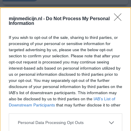
Flixonase neusspray/neusdruppels
mijnmedicijn.nl -
Do Not Process My Personal
Information
11-12-2023 | Man | 53
fluticason (1mg/ml)
If you wish to opt-out of the sale, sharing to third parties, or
Niet in de lijst
processing of your personal or sensitive information for
targeted advertising by us, please use the below opt-out
Effectiviteit
section to confirm your selection. Please note that after your
Hoeveelheid bijwerkingen
opt-out request is processed you may continue seeing
interest-based ads based on personal information utilized by
ik was zeer tevreden over Flixonase het was het enige
us or personal information disclosed to third parties prior to
wat goed bij mij werkten nu ze gestopt zijn met de
your opt-out. You may separately opt-out of the further
productie hoop ik dat er snel een derde partij het weer ga
disclosure of your personal information by third parties on the
maken ik ben nu een beetje radeloos .
IAB’s list of downstream participants. This information may
also be disclosed by us to third parties on the
IAB’s List of
4 reacties
geef mening
Downstream Participants
that may further disclose it to other
third parties.
Personal Data Processing Opt Outs
Flixonase neusspray/neusdruppels