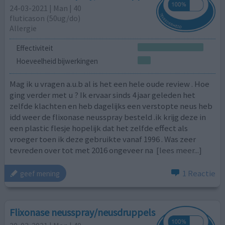
24-03-2021 | Man | 40
fluticason (50ug/do)
Allergie
Effectiviteit
Hoeveelheid bijwerkingen
Mag ik u vragen a.u.b al is het een hele oude review . Hoe
ging verder met u ? Ik ervaar sinds 4 jaar geleden het
zelfde klachten en heb dagelijks een verstopte neus heb
idd weer de flixonase neusspray besteld .ik krijg deze in
een plastic flesje hopelijk dat het zelfde effect als
vroeger toen ik deze gebruikte vanaf 1996 . Was zeer
tevreden over tot met 2016 ongeveer na
[lees meer...]
1 Reactie
geef mening
Flixonase neusspray/neusdruppels