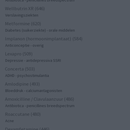
Antibiotica - penicillines breedspectrum
Wellbutrin XR (646)
Verslavingsziekten
Metformine (620)
Diabetes (suikerziekte) - orale middelen
Implanon (hormoonimplantaat) (584)
Anticonceptie - overig
Lexapro (509)
Depressie - antidepressiva SSRI
Concerta (503)
ADHD - psychostimulantia
Amlodipine (493)
Bloeddruk - calciumantagonisten
Amoxicilline / Clavulaanzuur (486)
Antibiotica - penicillines breedspectrum
Roaccutane (480)
Acne
Dexamfetamine (446)