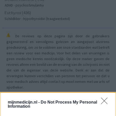
ADHD - psychostimulantia
Euthyrox (436)
Schildklier - hypothyroidie (traagwerkend)
De reviews op deze pagina zijn door de gebruikers
gegenereerd en vervolgens gelezen en aangepast alvorens
goedkeuring, om zo te voldoen aan onze standaarden wat betreft
een review voor een medicijn. Voor het delen van ervaringen is
geen medische kennis noodzakelijk. Op deze manier geven de
reviews alleen een beeld van de ervaring van de schrijvers en niet
die van de eigenaar van deze website. Denk er aan dat de
ervaringen kunnen verschillen van persoon tot persoon en dat u
voor medisch advies altijd contact op moet nemen met uw arts of
apotheker.
mijnmedicijn.nl -
Do Not Process My Personal
Information