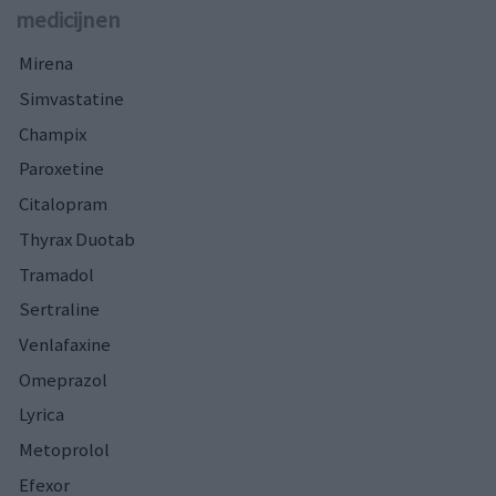
medicijnen
Mirena
Simvastatine
Champix
Paroxetine
Citalopram
Thyrax Duotab
Tramadol
Sertraline
Venlafaxine
Omeprazol
Lyrica
Metoprolol
Efexor