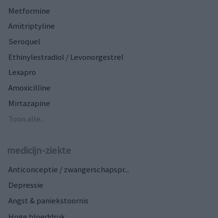
Metformine
Amitriptyline
Seroquel
Ethinylestradiol / Levonorgestrel
Lexapro
Amoxicilline
Mirtazapine
Toon alle...
medicijn-ziekte
Anticonceptie / zwangerschapspr...
Depressie
Angst & paniekstoornis
Hoge bloeddruk