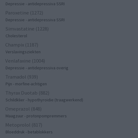
Depressie - antidepressiva SSRI
Paroxetine (1272)
Depressie - antidepressiva SSRI
Simvastatine (1228)
Cholesterol
Champix (1187)
Verslavingsziekten
Venlafaxine (1004)
Depressie - antidepressiva overig
Tramadol (939)
Pijn - morfine-achtigen
Thyrax Duotab (882)
Schildklier - hypothyroidie (traagwerkend)
Omeprazol (848)
Maagzuur - protonpompremmers
Metoprolol (817)
Bloeddruk - betablokkers